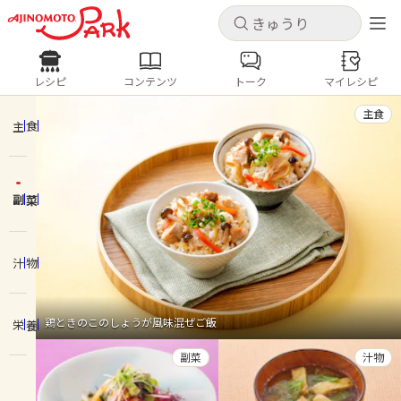
キャンセル
キャンセル
レシピ
コンテンツ
トーク
マイレシピ
レシピ
コンテンツ
ログインするとレシピを保存できます
主食
ログイン
新規登録
主食
人気の食材・レシピ
副菜
ホーム
きゅうり
なす
トマト
とうもろこし
ピーマン
みょうが
ゴーヤ
コンテンツ
汁物
レシピ
鶏ときのこのしょうが風味混ぜご飯
栄養
トーク
副菜
汁物