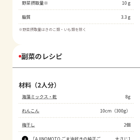
野菜摂取量※
10 g
脂質
3.3 g
※
野菜摂取量はきのこ類・いも類を除く
副菜のレシピ
材料（2人分）
海藻ミックス・乾
8g
れんこん
10cm（300g）
梅干し
2個
「AJINOMOTO ごま油好きの純正ご
大さじ1
A