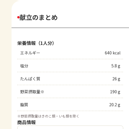
献立のまとめ
栄養情報（1人分）
エネルギー
640 kcal
塩分
5.8 g
たんぱく質
26 g
野菜摂取量※
190 g
脂質
20.2 g
※
野菜摂取量はきのこ類・いも類を除く
商品情報