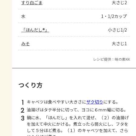
すり白ごま
大さじ2
水
1・1/2カップ
「ほんだし®」
小さじ1/2
みそ
大さじ1
レシピ提供：味の素KK
つくり方
1
キャベツは食べやすい大きさに
ザク切り
にする。
2
油揚げはタテ半分に切って、ヨコに６ｍｍ幅に切る。
3
鍋に水、「ほんだし」を入れて混ぜ、（２）の油揚げ
を加えて中火にかける。煮立ったら弱火にし、フタを
して５分ほど煮る。（１）のキャベツを加えて、さら