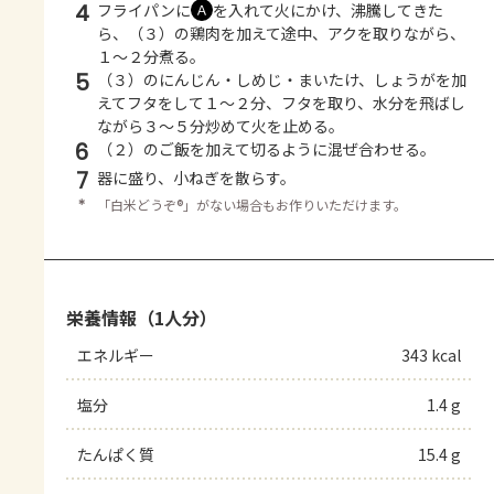
4
フライパンに
を入れて火にかけ、沸騰してきた
Ａ
ら、（３）の鶏肉を加えて途中、アクを取りながら、
１～２分煮る。
5
（３）のにんじん・しめじ・まいたけ、しょうがを加
えてフタをして１～２分、フタを取り、水分を飛ばし
ながら３～５分炒めて火を止める。
6
（２）のご飯を加えて切るように混ぜ合わせる。
7
器に盛り、小ねぎを散らす。
＊
「白米どうぞ®」がない場合もお作りいただけます。
栄養情報（1人分）
エネルギー
343 kcal
塩分
1.4 g
たんぱく質
15.4 g