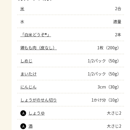
米
2合
水
適量
「白米どうぞ®」
2本
鶏もも肉（皮なし）
1枚（200g）
しめじ
1/2パック（50g）
まいたけ
1/2パック（50g）
にんじん
3cm（30g）
しょうがのせん切り
1かけ分（10g）
しょうゆ
大さじ2
A
酒
大さじ2
A