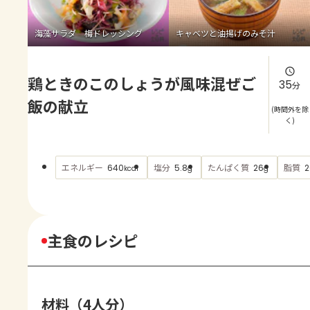
よくあるお問い合わせ
海藻サラダ 梅ドレッシング
キャベツと油揚げのみそ汁
お買い物
鶏ときのこのしょうが風味混ぜご
AJINOMOTO PARK とは
35
分
飯の献立
(時間外を除
く)
エネルギー
塩分
たんぱく質
脂質
640
5.8
26
2
kcal
g
g
主食のレシピ
材料（4人分）