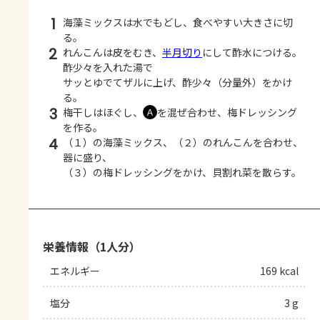
1
海藻ミックスは水でもどし、食べやすい大きさに切
る。
2
れんこんは皮をむき、
半月切り
にして酢水につける。
酢少々を入れた湯で
サッとゆでてザルに上げ、酢少々（分量外）をかけ
る。
3
梅干しはほぐし、
を混ぜ合わせ、梅ドレッシング
Ａ
を作る。
4
（１）の海藻ミックス、（２）のれんこんを合わせ、
器に盛り、
（３）の梅ドレッシングをかけ、貝割れ菜を散らす。
栄養情報（1人分）
エネルギー
169 kcal
塩分
3 g