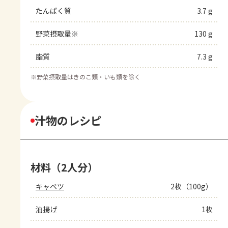
たんぱく質
3.7 g
野菜摂取量※
130 g
脂質
7.3 g
※
野菜摂取量はきのこ類・いも類を除く
汁物のレシピ
材料（2人分）
キャベツ
2枚（100g）
油揚げ
1枚