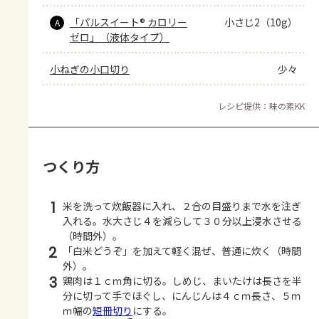
「パルスイート® カロリー
小さじ2（10g）
A
ゼロ」（液体タイプ）
小ねぎの小口切り
少々
レシピ提供：味の素KK
つくり方
1
米を洗って炊飯器に入れ、２合の目盛りまで水を注ぎ
入れる。水大さじ４を減らして３０分以上浸水させる
（時間外）。
2
「白米どうぞ」を加えて軽く混ぜ、普通に炊く（時間
外）。
3
鶏肉は１ｃｍ角に切る。しめじ、まいたけは長さを半
分に切って手でほぐし、にんじんは４ｃｍ長さ、５ｍ
ｍ幅の
短冊切り
にする。