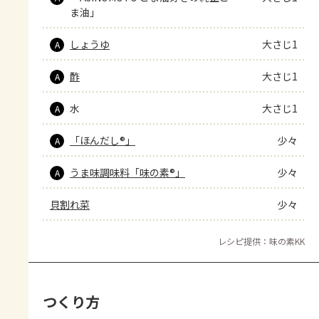
ま油」
しょうゆ
大さじ1
A
酢
大さじ1
A
水
大さじ1
A
「ほんだし®」
少々
A
うま味調味料「味の素®」
少々
A
貝割れ菜
少々
レシピ提供：味の素KK
つくり方