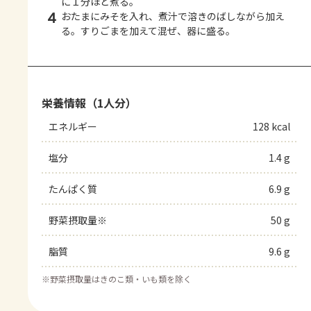
に１分ほど煮る。
4
おたまにみそを入れ、煮汁で溶きのばしながら加え
る。すりごまを加えて混ぜ、器に盛る。
栄養情報（1人分）
エネルギー
128 kcal
塩分
1.4 g
たんぱく質
6.9 g
野菜摂取量※
50 g
脂質
9.6 g
※
野菜摂取量はきのこ類・いも類を除く