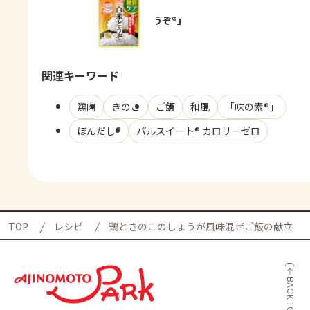
「白米どうぞ®」
関連キーワード
鶏肉
きのこ
ご飯
和風
「味の素®」
ほんだし®
パルスイート® カロリーゼロ
TOP
レシピ
鶏ときのこのしょうが風味混ぜご飯の献立
BACK TO TOP