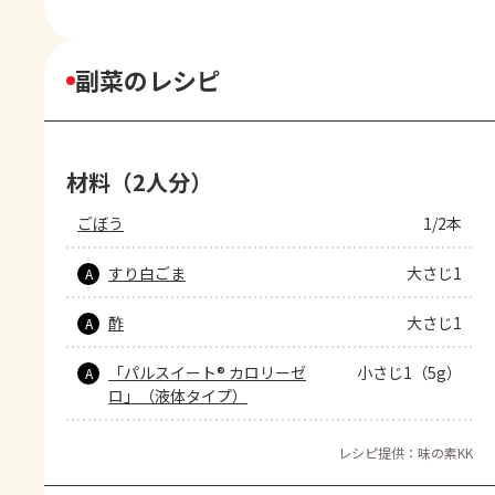
副菜のレシピ
材料（2人分）
ごぼう
1/2本
すり白ごま
大さじ1
A
酢
大さじ1
A
「パルスイート® カロリーゼ
小さじ1（5g）
A
ロ」（液体タイプ）
レシピ提供：味の素KK