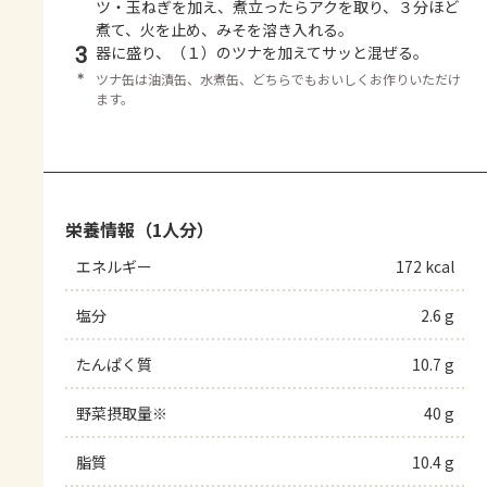
ツ・玉ねぎを加え、煮立ったらアクを取り、３分ほど
煮て、火を止め、みそを溶き入れる。
3
器に盛り、（１）のツナを加えてサッと混ぜる。
＊
ツナ缶は油漬缶、水煮缶、どちらでもおいしくお作りいただけ
ます。
栄養情報（1人分）
エネルギー
172 kcal
塩分
2.6 g
たんぱく質
10.7 g
野菜摂取量※
40 g
脂質
10.4 g