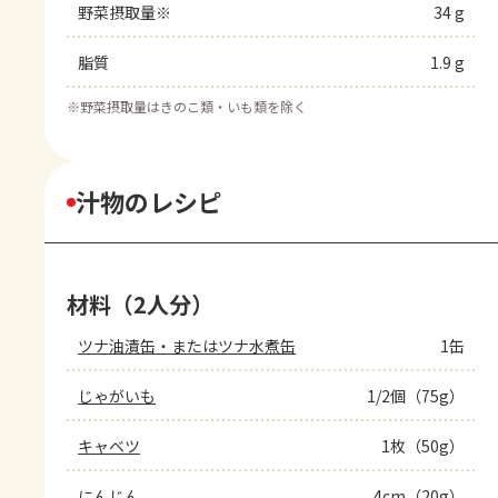
野菜摂取量※
34 g
脂質
1.9 g
※
野菜摂取量はきのこ類・いも類を除く
汁物のレシピ
材料（2人分）
ツナ油漬缶・またはツナ水煮缶
1缶
じゃがいも
1/2個（75g）
キャベツ
1枚（50g）
にんじん
4cm（20g）