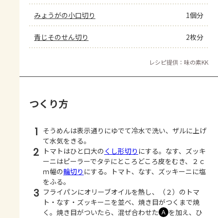
みょうがの小口切り
1個分
青じそのせん切り
2枚分
レシピ提供：味の素KK
つくり方
1
そうめんは表示通りにゆでて冷水で洗い、ザルに上げ
て水気をきる。
2
トマトはひと口大の
くし形切り
にする。なす、ズッキ
ーニはピーラーでタテにところどころ皮をむき、２ｃ
ｍ幅の
輪切り
にする。トマト、なす、ズッキーニに塩
をふる。
3
フライパンにオリーブオイルを熱し、（２）のトマ
ト・なす・ズッキーニを並べ、焼き目がつくまで焼
く。焼き目がついたら、混ぜ合わせた
を加え、ひ
Ａ