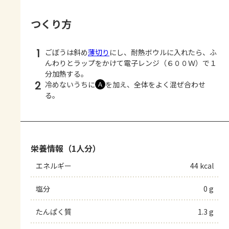
つくり方
1
ごぼうは斜め
薄切り
にし、耐熱ボウルに入れたら、ふ
んわりとラップをかけて電子レンジ（６００Ｗ）で１
分加熱する。
2
冷めないうちに
を加え、全体をよく混ぜ合わせ
Ａ
る。
栄養情報（1人分）
エネルギー
44 kcal
塩分
0 g
たんぱく質
1.3 g