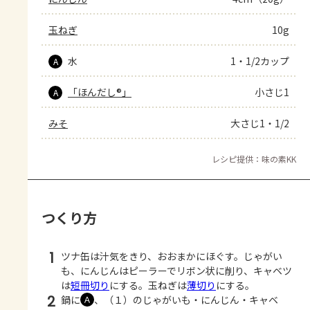
玉ねぎ
10g
水
1・1/2カップ
A
「ほんだし®」
小さじ1
A
みそ
大さじ1・1/2
レシピ提供：味の素KK
つくり方
1
ツナ缶は汁気をきり、おおまかにほぐす。じゃがい
も、にんじんはピーラーでリボン状に削り、キャベツ
は
短冊切り
にする。玉ねぎは
薄切り
にする。
2
鍋に
、（１）のじゃがいも・にんじん・キャベ
Ａ