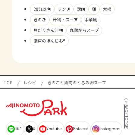
20分以内
ランチ
鶏肉
卵
大根
きのこ
汁物・スープ
中華風
具だくさん汁物
丸鶏がらスープ
瀬戸のほんじお®
TOP
レシピ
きのこと鶏肉のとろみ卵スープ
BACK TO TOP
LINE
X
Youtube
Pinterest
Instagram