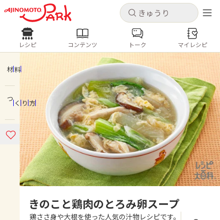
キャンセル
キャンセル
レシピ
コンテンツ
トーク
マイレシピ
レシピ
コンテンツ
ログインするとレシピを保存できます
ログイン
新規登録
材料
人気の食材・レシピ
つくり方
ホーム
きゅうり
なす
トマト
とうもろこし
ピーマン
みょうが
ゴーヤ
コンテンツ
レシピ
トーク
きのこと鶏肉のとろみ卵スープ
鶏ささ身や大根を使った人気の汁物レシピです。