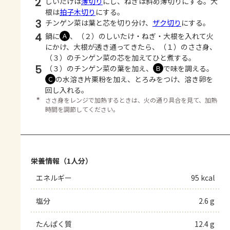
2
しいたけは
薄切り
にし、ねぎは斜め薄切りにする。大
根は
拍子木切り
にする。
3
チンゲン菜は葉と芯を切り分け、
ザク切り
にする。
4
鍋に
、（２）のしいたけ・ねぎ・大根を入れて火
Ａ
にかけ、大根が透き通ってきたら、（１）のささ身、
（３）のチンゲン菜の芯を加えてひと煮する。
5
（３）のチンゲン菜の葉を加え、
で味を調える。
Ｂ
の水溶き片栗粉を加え、とろみをつけ、溶き卵を
Ｃ
回し入れる。
＊
ささ身をレンジで加熱するときは、火の通り具合を見て、加熱
時間を調節してください。
栄養情報（1人分）
エネルギー
95 kcal
塩分
2.6 g
たんぱく質
12.4 g