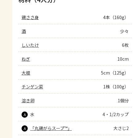
鶏ささ身
4本（160g）
酒
少々
しいたけ
6枚
ねぎ
10cm
大根
5cm（125g）
チンゲン菜
1株（100g）
溶き卵
1個分
水
4・1/2カップ
A
「丸鶏がらスープ™」
大さじ2
A