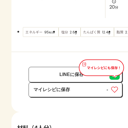
よくあるお問い合わせ
20
分
お買い物
エネルギー
塩分
たんぱく質
脂質
95
2.6
12.4
2
kcal
g
g
AJINOMOTO PARK とは
マイレシピにも保存！
LINEに保存
マイレシピに保存
-
保存済み
材料（4人分）