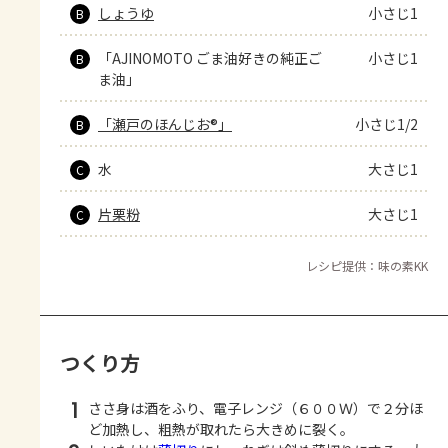
しょうゆ
小さじ1
B
「AJINOMOTO ごま油好きの純正ご
小さじ1
B
ま油」
「瀬戸のほんじお®」
小さじ1/2
B
水
大さじ1
C
片栗粉
大さじ1
C
レシピ提供：味の素KK
つくり方
1
ささ身は酒をふり、電子レンジ（６００Ｗ）で２分ほ
ど加熱し、粗熱が取れたら大きめに裂く。