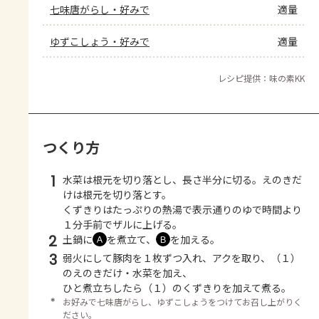
七味唐がらし・好みで
適量
ゆずこしょう・好みで
適量
レシピ提供：味の素KK
つくり方
1
水菜は根元を切り落とし、長さ半分に切る。えのきだ
けは根元を切り落とす。
くずきりはたっぷりの熱湯で表示通りのゆで時間より
１分手前でザルに上げる。
2
土鍋に
を煮立て、
を加える。
Ａ
Ｂ
3
弱火にして豚肉を１枚ずつ入れ、アクを取り、（１）
のえのきだけ・水菜を加え、
ひと煮立ちしたら（１）のくずきりを加えて煮る。
＊
お好みで七味唐がらし、ゆずこしょうをつけてお召し上がりく
ださい。