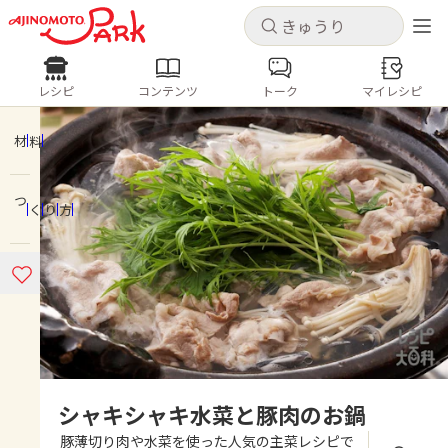
キャンセル
キャンセル
レシピ
コンテンツ
トーク
マイレシピ
レシピ
コンテンツ
ログインするとレシピを保存できます
ログイン
新規登録
材料
人気の食材・レシピ
つくり方
ホーム
きゅうり
なす
トマト
とうもろこし
ピーマン
みょうが
ゴーヤ
コンテンツ
レシピ
トーク
シャキシャキ水菜と豚肉のお鍋
豚薄切り肉や水菜を使った人気の主菜レシピで