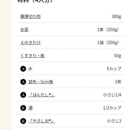
豚薄切り肉
300g
水菜
1束（250g）
えのきだけ
1袋（200g）
くずきり・乾
50g
水
5カップ
A
昆布・5cm角
1枚
A
「ほんだし®」
小さじ1/4
A
酒
1/2カップ
B
「やさしお®」
小さじ2
B