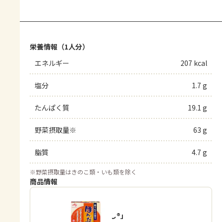
栄養情報（1人分）
エネルギー
207 kcal
塩分
1.7 g
たんぱく質
19.1 g
野菜摂取量※
63 g
脂質
4.7 g
※
野菜摂取量はきのこ類・いも類を除く
商品情報
「ほんだし®」