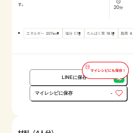
よくあるお問い合わせ
す。
20
分
お買い物
エネルギー
塩分
たんぱく質
脂質
207
1.7
19.1
4
kcal
g
g
AJINOMOTO PARK とは
マイレシピにも保存！
LINEに保存
マイレシピに保存
-
保存済み
材料（4人分）