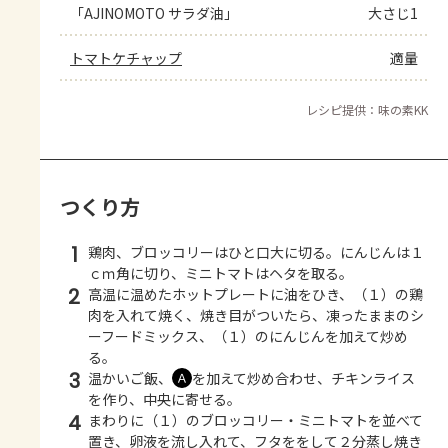
「AJINOMOTO サラダ油」
大さじ1
トマトケチャップ
適量
レシピ提供：味の素KK
つくり方
1
鶏肉、ブロッコリーはひと口大に切る。にんじんは１
ｃｍ角に切り、ミニトマトはヘタを取る。
2
高温に温めたホットプレートに油をひき、（１）の鶏
肉を入れて焼く、焼き目がついたら、凍ったままのシ
ーフードミックス、（１）のにんじんを加えて炒め
る。
3
温かいご飯、
を加えて炒め合わせ、チキンライス
Ａ
を作り、中央に寄せる。
4
まわりに（１）のブロッコリー・ミニトマトを並べて
置き、卵液を流し入れて、フタををして２分蒸し焼き