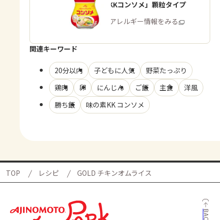
「味の素KKコンソメ」顆粒タイプ
商品・アレルギー情報をみる
関連キーワード
20分以内
子どもに人気
野菜たっぷり
鶏肉
卵
にんじん
ご飯
主食
洋風
勝ち飯
味の素KK コンソメ
TOP
レシピ
GOLD チキンオムライス