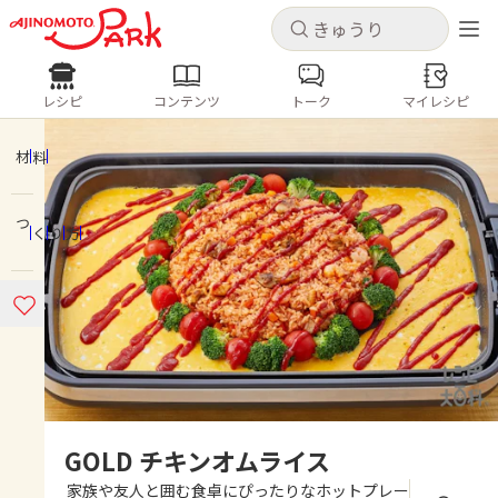
キャンセル
キャンセル
レシピ
コンテンツ
トーク
マイレシピ
レシピ
コンテンツ
ログインするとレシピを保存できます
ログイン
新規登録
材料
人気の食材・レシピ
つくり方
ホーム
きゅうり
なす
トマト
とうもろこし
ピーマン
みょうが
ゴーヤ
コンテンツ
レシピ
トーク
GOLD チキンオムライス
家族や友人と囲む食卓にぴったりなホットプレー