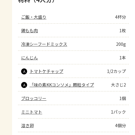
ご飯・大盛り
4杯分
鶏もも肉
1枚
冷凍シーフードミックス
200g
にんじん
1本
トマトケチャップ
1/2カップ
A
「味の素KKコンソメ」顆粒タイプ
大さじ2
A
ブロッコリー
1個
ミニトマト
1パック
溶き卵
4個分