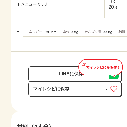
よくあるお問い合わせ
トメニューです♪
20
分
お買い物
エネルギー
塩分
たんぱく質
脂質
760
3.5
33.6
kcal
g
g
AJINOMOTO PARK とは
マイレシピにも保存！
LINEに保存
マイレシピに保存
-
保存済み
材料（4人分）