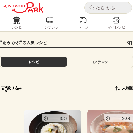
キャ
キャ
レシピ
コンテンツ
トーク
マイレシピ
レシピ
コンテンツ
ログインするとレシピを保存できます
"たら かぶ"の人気レシピ
3件
ログイン
新規登録
人気の食材・レシピ
レシピ
コンテンツ
ホーム
きゅうり
なす
トマト
とうもろこし
ピーマン
みょうが
ゴーヤ
コンテンツ
絞り込み
人気順
レシピ
トーク
15
20
分
分