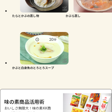
よくあるお問い合わせ
お買い物
たらとかぶの蒸し物
かぶら蒸し
AJINOMOTO PARK とは
20
分
かぶと白身魚のとろとろスープ
味の素商品活用術
おいしさ無限大！味の素KK商