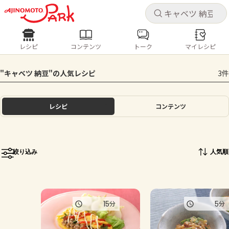
キャ
キャ
レシピ
コンテンツ
トーク
マイレシピ
レシピ
コンテンツ
ログインするとレシピを保存できます
"キャベツ 納豆"の人気レシピ
3件
ログイン
新規登録
人気の食材・レシピ
レシピ
コンテンツ
ホーム
きゅうり
なす
トマト
とうもろこし
ピーマン
みょうが
ゴーヤ
コンテンツ
絞り込み
人気順
レシピ
トーク
15
5
分
分