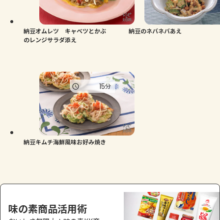
よくあるお問い合わせ
お買い物
納豆オムレツ キャベツとかぶ
納豆のネバネバあえ
のレンジサラダ添え
AJINOMOTO PARK とは
15
分
納豆キムチ海鮮風味お好み焼き
味の素商品活用術