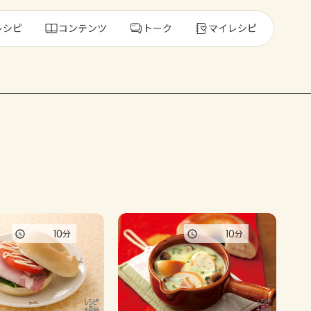
レシピ
コンテンツ
トーク
マイレシピ
レ
人気の食材・
きゅうり
ゴーヤ
10
10
分
分