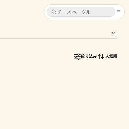
キャンセル
キャンセル
3件
シピ
コンテンツ
ログインするとレシピを保存できます
ログイン
新規登録
絞り込み
人気順
レシピ
ホーム
なす
トマト
とうもろこし
ピーマン
みょうが
コンテンツ
レシピ
トーク