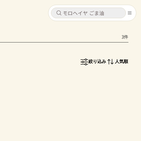
キャンセル
キャンセル
3件
シピ
コンテンツ
ログインするとレシピを保存できます
ログイン
新規登録
絞り込み
人気順
レシピ
ホーム
なす
トマト
とうもろこし
ピーマン
みょうが
コンテンツ
レシピ
トーク