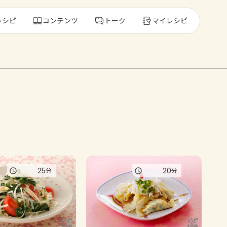
レシピ
コンテンツ
トーク
マイレシピ
レ
人気の食材・
きゅうり
ゴーヤ
25
20
分
分