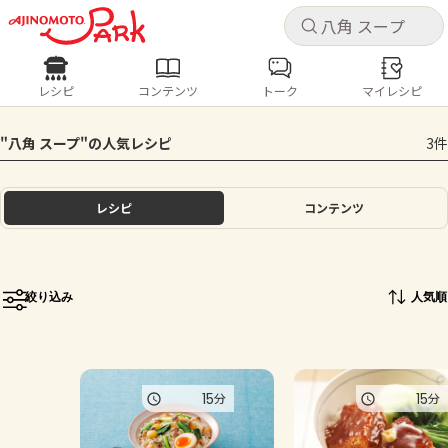
キャ
キャ
レシピ
コンテンツ
トーク
マイレシピ
レシピ
コンテンツ
ログインするとレシピを保存できます
"八角 スープ"の人気レシピ
3件
ログイン
新規登録
人気の食材・レシピ
レシピ
コンテンツ
ホーム
きゅうり
なす
トマト
とうもろこし
ピーマン
みょうが
ゴーヤ
コンテンツ
絞り込み
人気順
レシピ
トーク
15
15
分
分