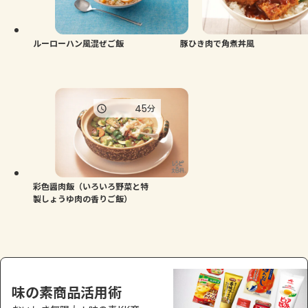
よくあるお問い合わせ
お買い物
ルーローハン風混ぜご飯
豚ひき肉で角煮丼風
AJINOMOTO PARK とは
45
分
彩色醤肉飯（いろいろ野菜と特
製しょうゆ肉の香りご飯）
味の素商品活用術