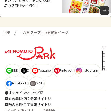
おいしさ無限大！味の素KK商
品の活用術をご紹介！
TOP
「八角 スープ」検索結果ページ
BACK TO TOP
LINE
X
Youtube
Pinterest
Instagram
facebook
MAIL
オンラインショップ
味の素KK商品情報サイト
味の素KK企業情報サイト
よくあるお問い合わせ
会員規約