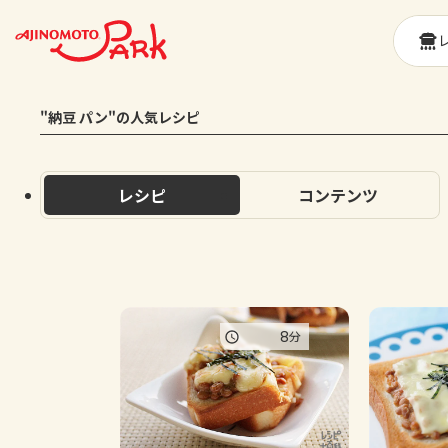
"納豆 パン"の人気レシピ
レシピ
コンテンツ
8
分