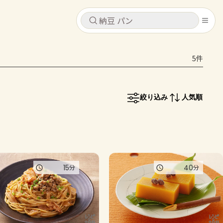
キャンセル
キャンセル
5件
シピ
コンテンツ
ログインするとレシピを保存できます
ログイン
新規登録
絞り込み
人気順
レシピ
ホーム
なす
トマト
とうもろこし
ピーマン
みょうが
コンテンツ
15
40
分
分
レシピ
トーク