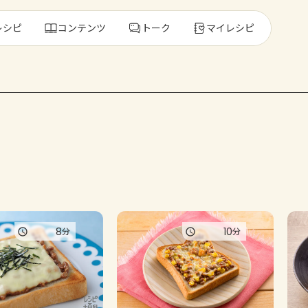
レシピ
コンテンツ
トーク
マイレシピ
レ
人気の食材・
きゅうり
ゴーヤ
8
10
分
分