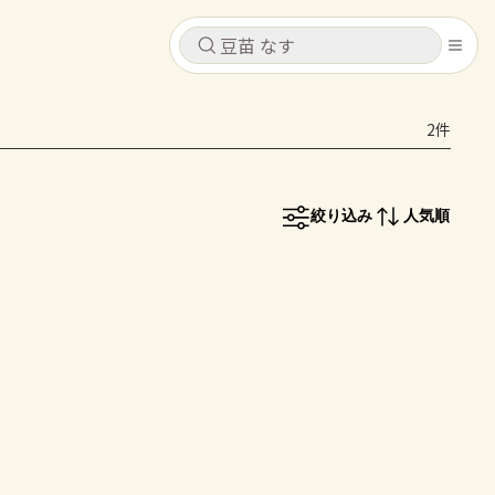
キャンセル
キャンセル
2件
シピ
コンテンツ
ログインするとレシピを保存できます
ログイン
新規登録
絞り込み
人気順
レシピ
ホーム
なす
トマト
とうもろこし
ピーマン
みょうが
コンテンツ
レシピ
トーク