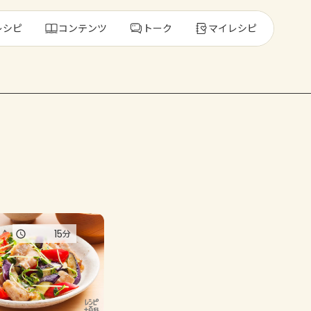
レシピ
コンテンツ
トーク
マイレシピ
レ
人気の食材・
きゅうり
ゴーヤ
15
分