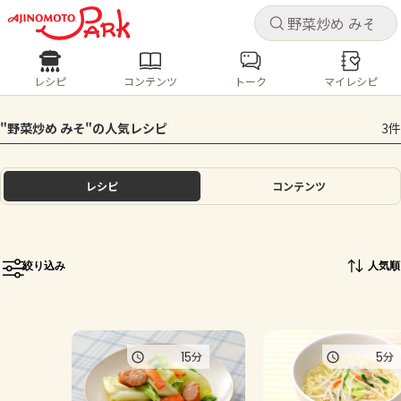
キャ
キャ
レシピ
コンテンツ
トーク
マイレシピ
レシピ
コンテンツ
ログインするとレシピを保存できます
"野菜炒め みそ"の人気レシピ
3件
ログイン
新規登録
人気の食材・レシピ
レシピ
コンテンツ
ホーム
きゅうり
なす
トマト
とうもろこし
ピーマン
みょうが
ゴーヤ
コンテンツ
絞り込み
人気順
レシピ
トーク
15
5
分
分