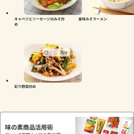
よくあるお問い合わせ
お買い物
キャベツとソーセージのみそ炒
香味みそラーメン
め
AJINOMOTO PARK とは
15
分
彩り野菜炒め
味の素商品活用術