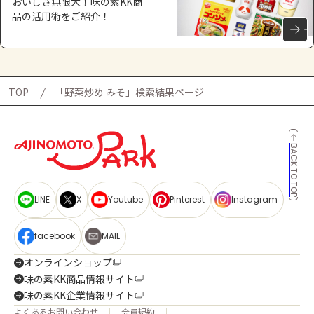
おいしさ無限大！味の素KK商
品の活用術をご紹介！
TOP
「野菜炒め みそ」検索結果ページ
BACK TO TOP
LINE
X
Youtube
Pinterest
Instagram
facebook
MAIL
オンラインショップ
味の素KK商品情報サイト
味の素KK企業情報サイト
よくあるお問い合わせ
会員規約