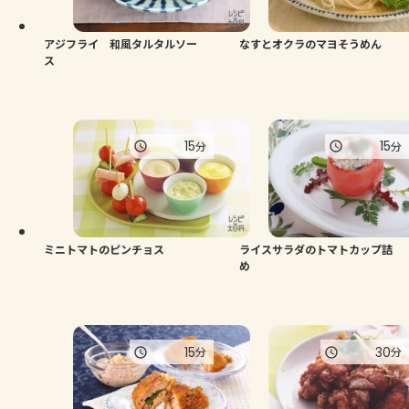
アジフライ 和風タルタルソー
なすとオクラのマヨそうめん
ス
15
15
分
分
ミニトマトのピンチョス
ライスサラダのトマトカップ詰
め
15
30
分
分