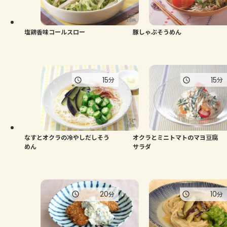
よくあるお問い合わせ
お買い物
塩鶏香味コールスロー
豚しゃぶそうめん
AJINOMOTO PARK とは
15
15
分
分
なすとオクラの冷やしだしそう
オクラとミニトマトのマヨ豆腐
めん
サラダ
20
10
分
分