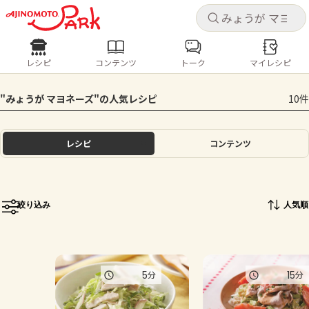
キャ
キャ
レシピ
コンテンツ
トーク
マイレシピ
レシピ
コンテンツ
ログインするとレシピを保存できます
"みょうが マヨネーズ"の人気レシピ
10件
ログイン
新規登録
人気の食材・レシピ
レシピ
コンテンツ
ホーム
きゅうり
なす
トマト
とうもろこし
ピーマン
みょうが
ゴーヤ
コンテンツ
絞り込み
人気順
レシピ
トーク
5
15
分
分