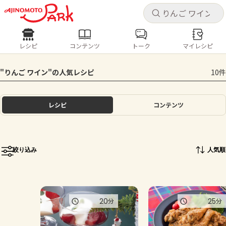
キャ
キャ
レシピ
コンテンツ
トーク
マイレシピ
レシピ
コンテンツ
ログインするとレシピを保存できます
"りんご ワイン"の人気レシピ
10件
ログイン
新規登録
人気の食材・レシピ
レシピ
コンテンツ
ホーム
きゅうり
なす
トマト
とうもろこし
ピーマン
みょうが
ゴーヤ
コンテンツ
絞り込み
人気順
レシピ
トーク
20
25
分
分