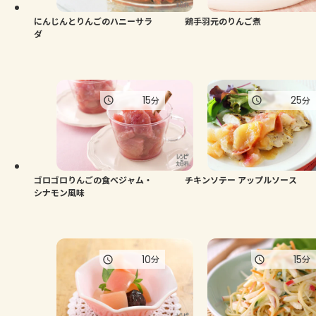
にんじんとりんごのハニーサラ
鶏手羽元のりんご煮
ダ
15
25
分
分
ゴロゴロりんごの食べジャム・
チキンソテー アップルソース
シナモン風味
10
15
分
分