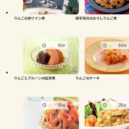
よくあるお問い合わせ
お買い物
りんごの赤ワイン煮
鶏手羽元のおろしりんご煮
AJINOMOTO PARK とは
10
50
分
分
りんごとプルーンの紅茶煮
りんごのケーキ
15
25
分
分