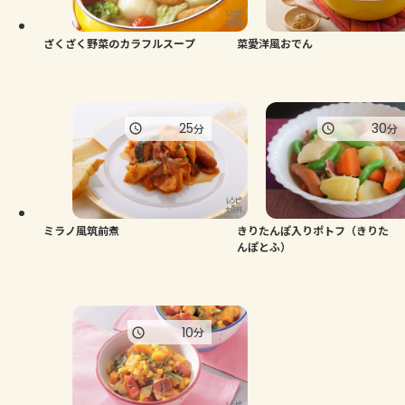
ざくざく野菜のカラフルスープ
菜愛洋風おでん
25
30
分
分
ミラノ風筑前煮
きりたんぽ入りポトフ（きりた
んぽとふ）
10
分