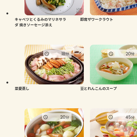
よくあるお問い合わせ
お買い物
キャベツとくるみのマリネサラ
即席ザワークラウト
ダ 焼きソーセージ添え
AJINOMOTO PARK とは
18
20
分
分
菜愛蒸し
豆とれんこんのスープ
20
45
分
分