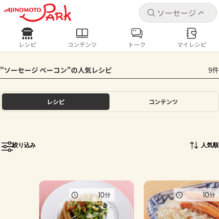
キャ
キャ
レシピ
コンテンツ
トーク
マイレシピ
レシピ
コンテンツ
ログインするとレシピを保存できます
"ソーセージ ベーコン"の人気レシピ
9件
ログイン
新規登録
人気の食材・レシピ
レシピ
コンテンツ
ホーム
きゅうり
なす
トマト
とうもろこし
ピーマン
みょうが
ゴーヤ
コンテンツ
絞り込み
人気順
レシピ
トーク
10
10
分
分