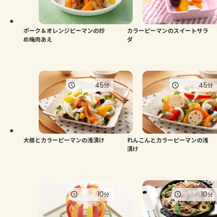
よくあるお問い合わせ
お買い物
ポーク＆オレンジピーマンの炒
カラーピーマンのスイートサラ
め梅肉あえ
ダ
AJINOMOTO PARK とは
45
45
分
分
大根とカラーピーマンの浅漬け
れんこんとカラーピーマンの浅
漬け
10
10
分
分