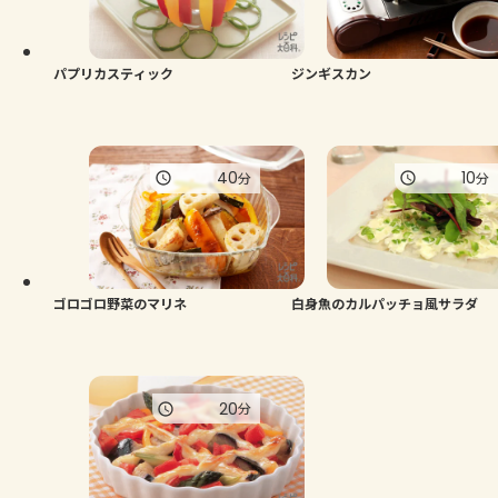
パプリカスティック
ジンギスカン
40
10
分
分
ゴロゴロ野菜のマリネ
白身魚のカルパッチョ風サラダ
20
分