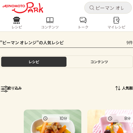
キャ
キャ
レシピ
コンテンツ
トーク
マイレシピ
レシピ
コンテンツ
ログインするとレシピを保存できます
"ピーマン オレンジ"の人気レシピ
9件
ログイン
新規登録
人気の食材・レシピ
レシピ
コンテンツ
ホーム
きゅうり
なす
トマト
とうもろこし
ピーマン
みょうが
ゴーヤ
コンテンツ
絞り込み
人気順
レシピ
トーク
10
8
分
分