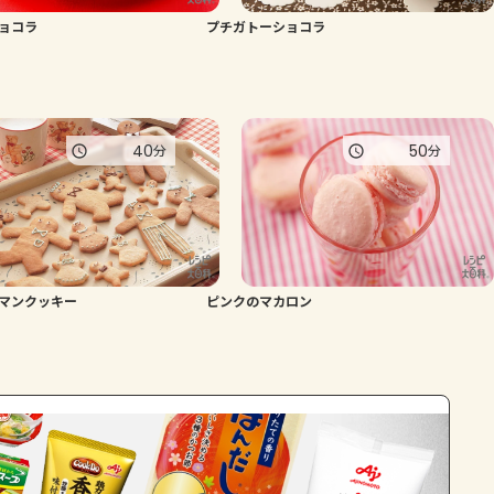
ショコラ
プチガトーショコラ
よくあるお問い合わせ
お買い物
40
50
分
分
AJINOMOTO PARK とは
マンクッキー
ピンクのマカロン