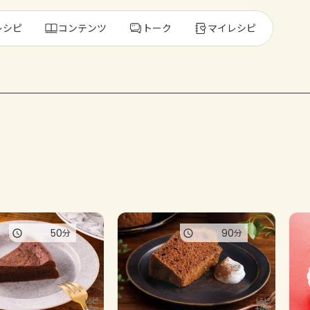
レシピ
コンテンツ
トーク
マイレシピ
レ
人気の食材・
きゅうり
ゴーヤ
50
90
分
分