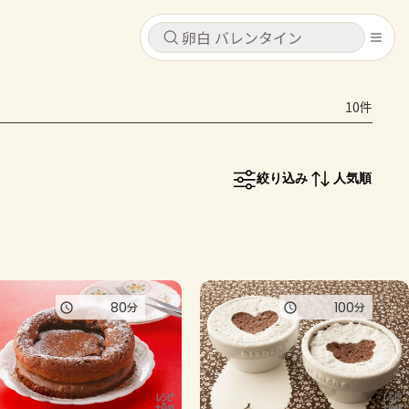
キャンセル
キャンセル
10件
シピ
コンテンツ
ログインするとレシピを保存できます
ログイン
新規登録
絞り込み
人気順
レシピ
ホーム
なす
トマト
とうもろこし
ピーマン
みょうが
コンテンツ
80
100
分
分
レシピ
トーク