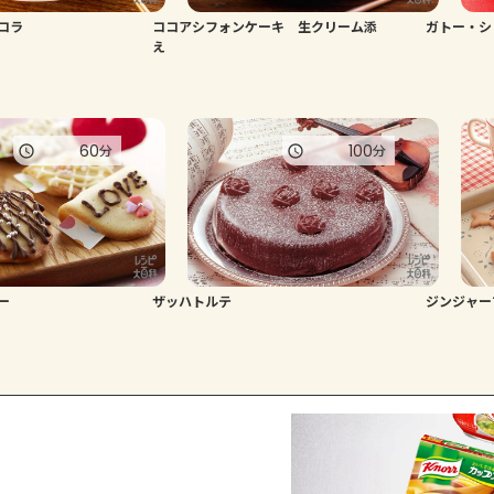
コラ
ココアシフォンケーキ 生クリーム添
ガトー・
え
60
100
分
分
ー
ザッハトルテ
ジンジャー