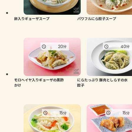
よくあるお問い合わせ
お買い物
卵入りギョーザスープ
パワフルにら餃子スープ
AJINOMOTO PARK とは
20
40
分
分
モロヘイヤ入りギョーザの黒酢
にらたっぷり 豚肉としらすの水
かけ
餃子
15
15
分
分