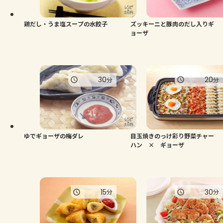
鶏だし・うま塩スープの水餃子
ズッキーニと豚肉のだし入りギ
ョーザ
30
20
分
分
ゆでギョーザの梅ダレ
目玉焼きのっけ彩り野菜チャー
ハン × ギョーザ
15
30
分
分