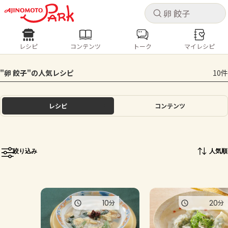
キャ
キャ
レシピ
コンテンツ
トーク
マイレシピ
レシピ
コンテンツ
ログインするとレシピを保存できます
"卵 餃子"の人気レシピ
10件
ログイン
新規登録
人気の食材・レシピ
レシピ
コンテンツ
ホーム
きゅうり
なす
トマト
とうもろこし
ピーマン
みょうが
ゴーヤ
コンテンツ
絞り込み
人気順
レシピ
トーク
10
20
分
分