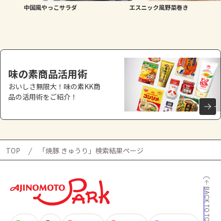
中国風やっこサラダ
エスニック風野菜巻き
味の素商品活用術
おいしさ無限大！味の素KK商
品の活用術をご紹介！
TOP
「焼豚 きゅうり」検索結果ページ
BACK TO TOP