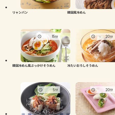
リャンバン
韓国風冷めん
15
20
分
分
韓国冷めん風ぶっかけそうめん
冷たいおろしそうめん
5
20
分
分