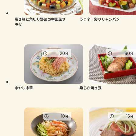
よくあるお問い合わせ
お買い物
焼き豚と角切り野菜の中国風サ
うま辛 彩りリャンバン
ラダ
AJINOMOTO PARK とは
20
80
分
分
冷やし中華
柔らか焼き豚
10
15
分
分