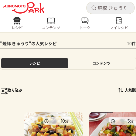
キャ
キャ
レシピ
コンテンツ
トーク
マイレシピ
レシピ
コンテンツ
ログインするとレシピを保存できます
"焼豚 きゅうり"の人気レシピ
10件
ログイン
新規登録
人気の食材・レシピ
レシピ
コンテンツ
ホーム
きゅうり
なす
トマト
とうもろこし
ピーマン
みょうが
ゴーヤ
コンテンツ
絞り込み
人気順
レシピ
トーク
10
5
分
分