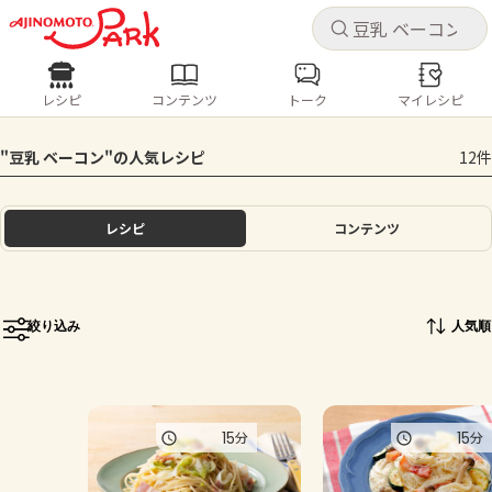
キャ
キャ
レシピ
コンテンツ
トーク
マイレシピ
レシピ
コンテンツ
ログインするとレシピを保存できます
"豆乳 ベーコン"の人気レシピ
12件
ログイン
新規登録
人気の食材・レシピ
レシピ
コンテンツ
ホーム
きゅうり
なす
トマト
とうもろこし
ピーマン
みょうが
ゴーヤ
コンテンツ
絞り込み
人気順
レシピ
トーク
15
15
分
分