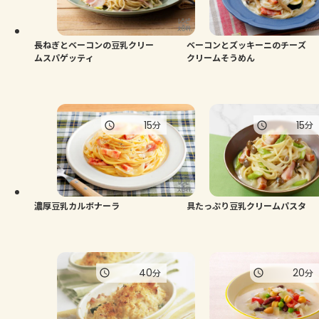
よくあるお問い合わせ
お買い物
長ねぎとベーコンの豆乳クリー
ベーコンとズッキーニのチーズ
ムスパゲッティ
クリームそうめん
AJINOMOTO PARK とは
15
15
分
分
濃厚豆乳カルボナーラ
具たっぷり豆乳クリームパスタ
40
20
分
分