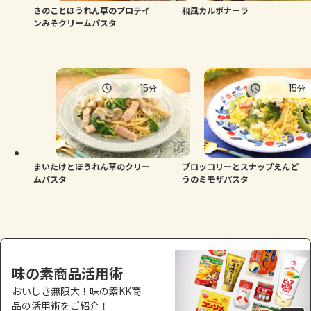
きのことほうれん草のプロテイ
和風カルボナーラ
ンみそクリームパスタ
15
15
分
分
まいたけとほうれん草のクリー
ブロッコリーとスナップえんど
ムパスタ
うのミモザパスタ
味の素商品活用術
おいしさ無限大！味の素KK商
品の活用術をご紹介！