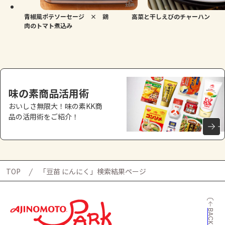
青椒風ポテソーセージ × 鶏
高菜と干しえびのチャーハン
肉のトマト煮込み
味の素商品活用術
おいしさ無限大！味の素KK商
品の活用術をご紹介！
TOP
「豆苗 にんにく」検索結果ページ