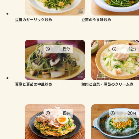
よくあるお問い合わせ
お買い物
豆苗のガーリック炒め
豆苗のうま味炒め
AJINOMOTO PARK とは
15
12
分
分
豆腐と豆苗の中華炒め
鶏肉と白菜・豆苗のクリーム煮
15
20
分
分