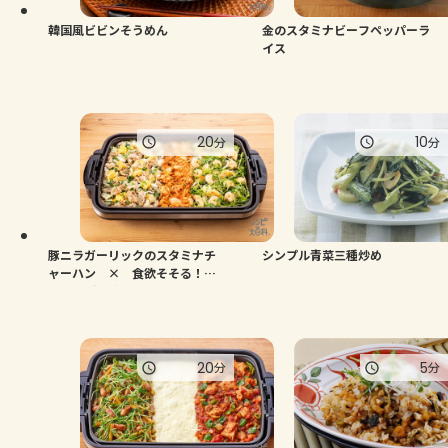
韓国風ビビンそうめん
金のスタミナビーフペッパーラ
イス
20
10
分
分
豚ニラガーリックのスタミナチ
シンプル青菜三種炒め
ャーハン × 食欲そそる！え
びじゃが香味炒め
20
5
分
分