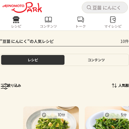
キャ
キャ
レシピ
コンテンツ
トーク
マイレシピ
レシピ
コンテンツ
ログインするとレシピを保存できます
"豆苗 にんにく"の人気レシピ
10件
ログイン
新規登録
人気の食材・レシピ
レシピ
コンテンツ
ホーム
きゅうり
なす
トマト
とうもろこし
ピーマン
みょうが
ゴーヤ
コンテンツ
絞り込み
人気順
レシピ
トーク
10
5
分
分