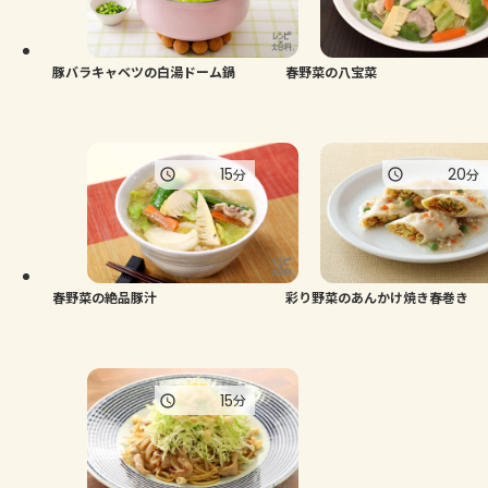
豚バラキャベツの白湯ドーム鍋
春野菜の八宝菜
15
20
分
分
春野菜の絶品豚汁
彩り野菜のあんかけ焼き春巻き
15
分