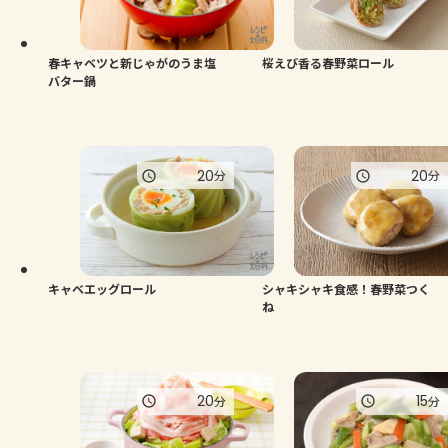
よくあるお問い合わせ
お買い物
春キャベツと新じゃがのうま塩
桜えび香る春野菜ロール
バター鍋
AJINOMOTO PARK とは
20
20
分
分
キャベエッグロール
シャキシャキ食感！春野菜つく
ね
20
15
分
分