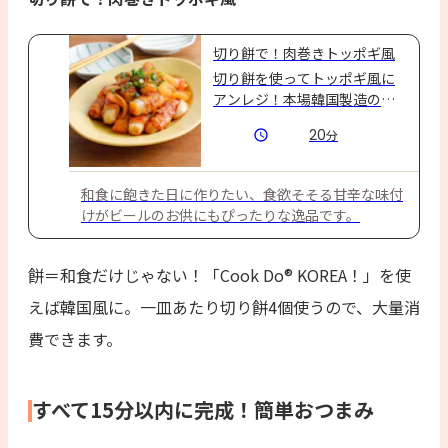
切り餅で！肉巻きトッポギ風
切り餅を使ってトッポギ風に
アンレジ！本場韓国製造のコ
チュジャンの辛味とフルーツ
20
分
のまろやかな甘みで食欲そそ
る味わい♪
和食に飽きた日に作りたい、食欲そそる甘辛な味付
けがビールのお供にもぴったりな逸品です。
餅＝和食だけじゃない！「Cook Do® KOREA！」を使
えば韓国風に。一皿あたり切り餅4個使うので、大量消
費できます。
すべて15分以内に完成！簡単おつまみ