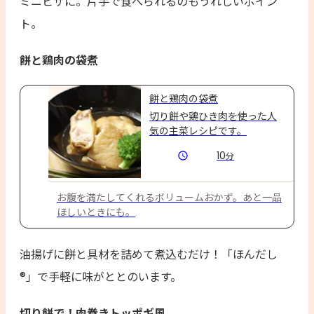
ミニピザに。片手で食べられるのもうれしいポイン
ト。
餅と鶏肉の袋煮
餅と鶏肉の袋煮
切り餅や鶏ひき肉を使った人
気の主菜レシピです。
10
分
お腹を満たしてくれるボリュームおかず。あと一品
ほしいときにも。
油揚げに餅と具材を詰めて煮込むだけ！「ほんだし
®」で手軽に味がととのいます。
切り餅で！肉巻きトッポギ風