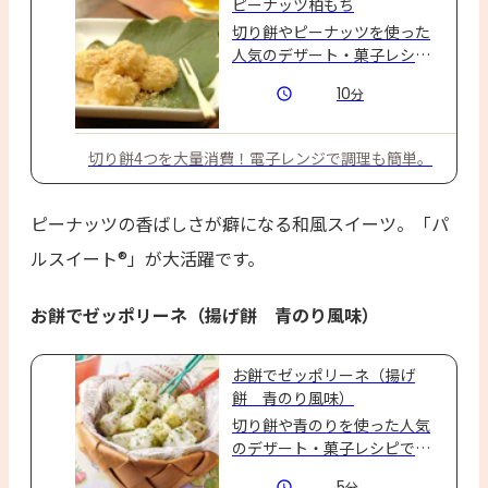
ピーナッツ柏もち
切り餅やピーナッツを使った
人気のデザート・菓子レシピ
です。
10
分
切り餅4つを大量消費！電子レンジで調理も簡単。
ピーナッツの香ばしさが癖になる和風スイーツ。「パ
ルスイート®」が大活躍です。
お餅でゼッポリーネ（揚げ餅 青のり風味）
お餅でゼッポリーネ（揚げ
餅 青のり風味）
切り餅や青のりを使った人気
のデザート・菓子レシピで
す。
5
分