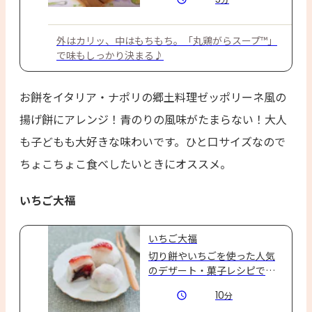
外はカリッ、中はもちもち。「丸鶏がらスープ™」
で味もしっかり決まる♪
お餅をイタリア・ナポリの郷土料理ゼッポリーネ風の
揚げ餅にアレンジ！青のりの風味がたまらない！大人
も子どもも大好きな味わいです。ひと口サイズなので
ちょこちょこ食べしたいときにオススメ。
いちご大福
いちご大福
切り餅やいちごを使った人気
のデザート・菓子レシピで
す。
10
分