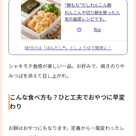
“餅もち”だしれんこん餅
れんこんや切り餅を使った人
気の副菜レシピです。
15
分
味付けは「ほんだし®」としょうゆで簡単に！
シャキモチ食感が楽しい一品。お好みで、焼きのりや
みつばを添えて召し上がれ。
こんな食べ方も？ひと工夫でおやつに早変
わり
お餅はおやつにもなります。定番から一風変わったレ