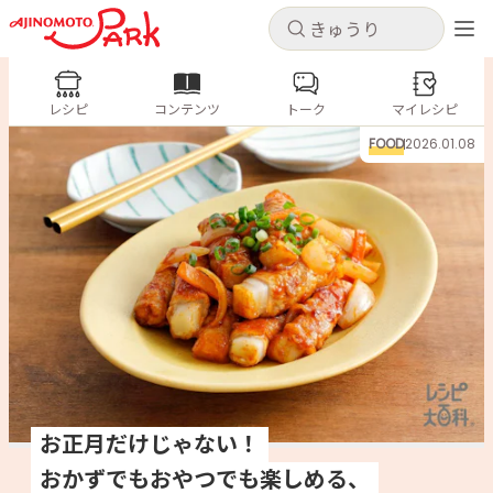
キャンセル
キャンセル
レシピ
レシピ
コンテンツ
トーク
コンテンツ
マイレシピ
ログインするとレシピを保存できます
FOOD
2026.01.08
ログイン
新規登録
人気の食材・レシピ
ホーム
きゅうり
なす
トマト
とうもろこし
ピーマン
みょうが
ゴーヤ
コンテンツ
レシピ
トーク
お正月だけじゃない！
おかずでもおやつでも楽しめる、