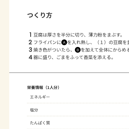
つくり方
1
豆腐は厚さを半分に切り、薄力粉をまぶす。
2
フライパンに
を入れ熱し、（１）の豆腐を
Ａ
3
焼き色がついたら、
を加えて全体にからめ
Ｂ
4
器に盛り、ごまをふって香菜を添える。
栄養情報（1人分）
エネルギー
塩分
たんぱく質