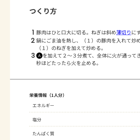
つくり方
1
豚肉はひと口大に切る。ねぎは斜め
薄切り
に
2
鍋にごま油を熱し、（１）の豚肉を入れて炒
（１）のねぎを加えて炒める。
3
を加えて２～３分煮て、全体に火が通って
Ａ
秒ほどたったら火を止める。
栄養情報（1人分）
エネルギー
塩分
たんぱく質