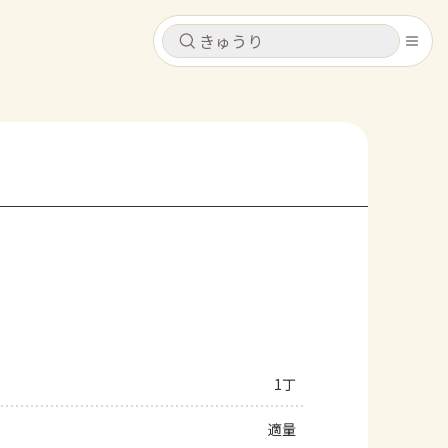
キャンセル
キャンセル
シピ
コンテンツ
ログインするとレシピを保存できます
ログイン
新規登録
レシピ
ホーム
なす
トマト
とうもろこし
ピーマン
みょうが
コンテンツ
レシピ
1丁
トーク
適量