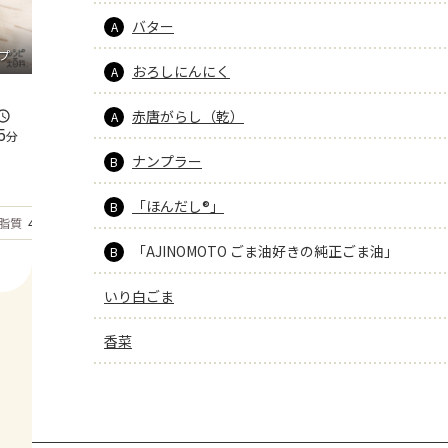
バター
A
プ
おろしにんにく
A
赤唐がらし（乾）
A
5
分
ナンプラー
B
「ほんだし®」
B
もっと見る
脂質
44
g
「AJINOMOTO ごま油好きの純正ごま油」
B
いり白ごま
香菜