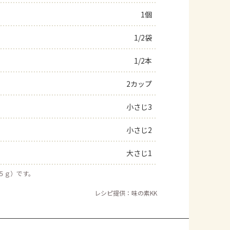
1個
1/2袋
1/2本
2カップ
小さじ3
小さじ2
大さじ1
約５ｇ）です。
レシピ提供：味の素KK