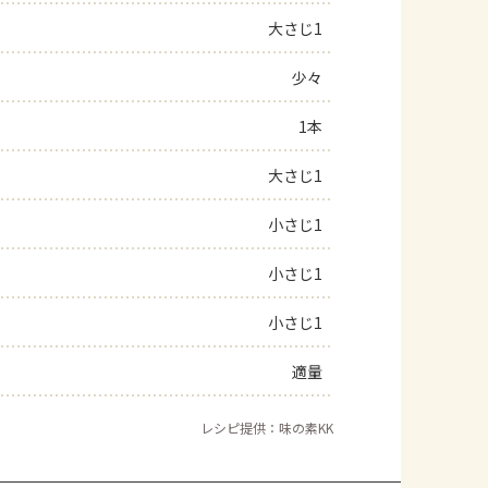
大さじ1
よくあるお問い合わせ
少々
お買い物
1本
AJINOMOTO PARK とは
大さじ1
小さじ1
小さじ1
小さじ1
適量
レシピ提供：味の素KK