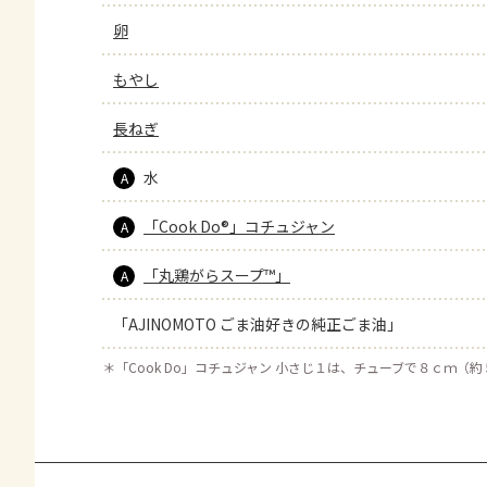
卵
もやし
長ねぎ
水
A
「Cook Do®」コチュジャン
A
「丸鶏がらスープ™」
A
「AJINOMOTO ごま油好きの純正ごま油」
＊
「Cook Do」コチュジャン 小さじ１は、チューブで８ｃｍ（