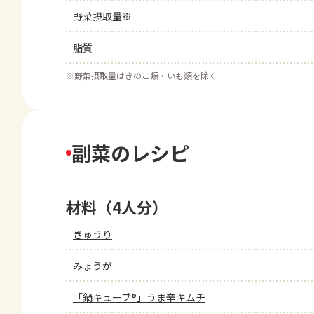
野菜摂取量※
脂質
※
野菜摂取量はきのこ類・いも類を除く
副菜のレシピ
材料（4人分）
きゅうり
みょうが
「鍋キューブ®」うま辛キムチ