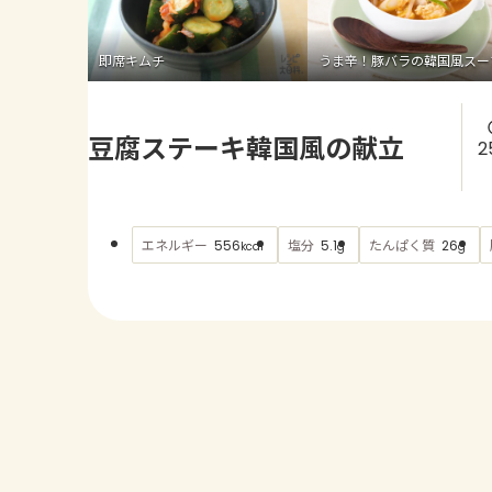
即席キムチ
うま辛！豚バラの韓国風スー
豆腐ステーキ韓国風の献立
2
エネルギー
塩分
たんぱく質
556
5.1
26
kcal
g
g