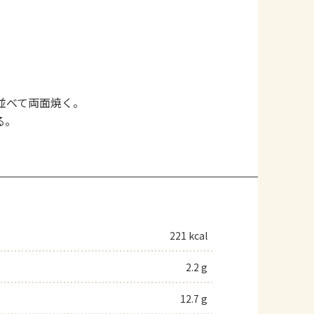
並べて両面焼く。
る。
221 kcal
2.2 g
12.7 g