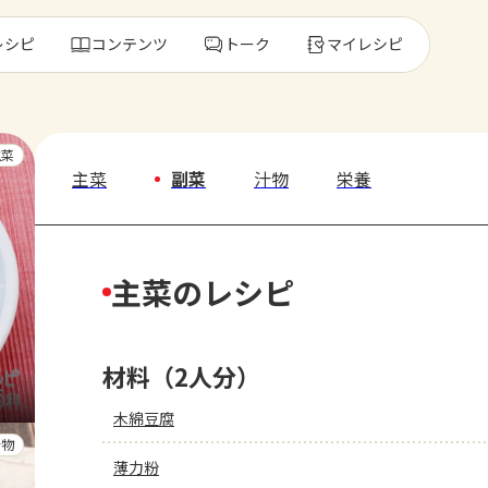
レシピ
コンテンツ
トーク
マイレシピ
レ
主菜
主菜
副菜
汁物
栄養
人気の食材・
主菜のレシピ
きゅうり
ゴーヤ
材料（2人分）
木綿豆腐
汁物
薄力粉