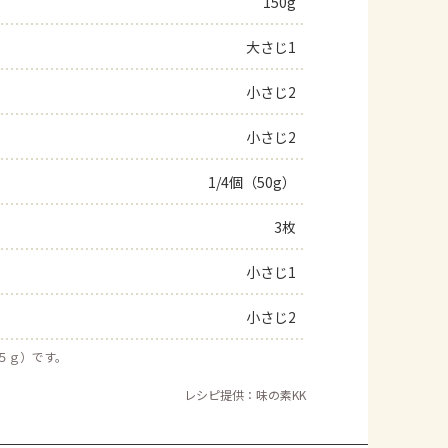
150g
よくあるお問い合わせ
大さじ1
お買い物
小さじ2
小さじ2
AJINOMOTO PARK とは
1/4個（50g）
3枚
小さじ1
小さじ2
約５ｇ）です。
レシピ提供：味の素KK