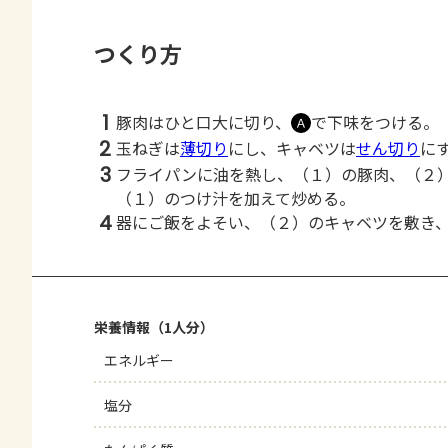
つくり方
1
豚肉はひと口大に切り、
で下味をつける。
Ａ
2
玉ねぎは
薄切り
にし、キャベツは
せん切り
に
3
フライパンに油を熱し、（１）の豚肉、（２
（１）のつけ汁を加えて炒める。
4
器にご飯をよそい、（２）のキャベツを敷き
栄養情報（1人分）
エネルギー
塩分