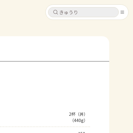
キャンセル
キャンセル
シピ
コンテンツ
ログインするとレシピを保存できます
ログイン
新規登録
レシピ
ホーム
なす
トマト
とうもろこし
ピーマン
みょうが
コンテンツ
レシピ
2杯（丼）
（440g）
トーク