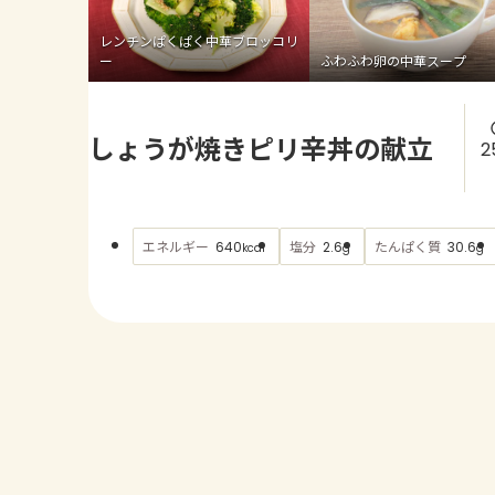
レンチンぱくぱく中華ブロッコリ
ー
ふわふわ卵の中華スープ
しょうが焼きピリ辛丼の献立
2
エネルギー
塩分
たんぱく質
640
2.6
30.6
kcal
g
g