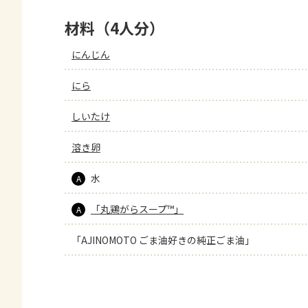
材料（4人分）
にんじん
にら
しいたけ
溶き卵
水
A
「丸鶏がらスープ™」
A
「AJINOMOTO ごま油好きの純正ごま油」