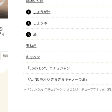
豚薄切り肉
しょうが汁
A
しょうゆ
A
5
分
酒
A
玉ねぎ
もっと見る
脂質
17.2
g
キャベツ
「Cook Do®」コチュジャン
「AJINOMOTO さらさらキャノーラ油」
＊
「Cook Do」コチュジャン 小さじ１は、チューブで８ｃｍ（