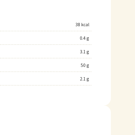
38 kcal
0.4 g
3.1 g
50 g
2.1 g