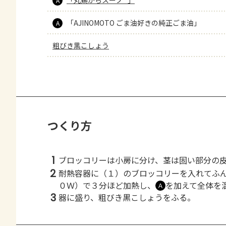
「丸鶏がらスープ™」
A
「AJINOMOTO ごま油好きの純正ごま油」
A
粗びき黒こしょう
つくり方
1
ブロッコリーは小房に分け、茎は固い部分の
2
耐熱容器に（１）のブロッコリーを入れてふ
０Ｗ）で３分ほど加熱し、
を加えて全体を
Ａ
3
器に盛り、粗びき黒こしょうをふる。