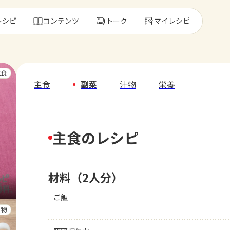
レシピ
コンテンツ
トーク
マイレシピ
レ
主食
主食
副菜
汁物
栄養
人気の食材・
主食のレシピ
きゅうり
ゴーヤ
材料（2人分）
ご飯
汁物