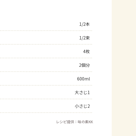
1/2本
1/2束
4枚
2個分
600ml
大さじ1
小さじ2
レシピ提供：味の素KK