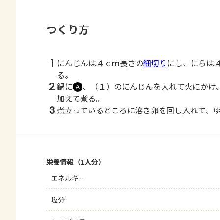
つくり方
1
にんじんは４ｃｍ長さの
細切り
にし、にらは
る。
2
鍋に
、（１）のにんじんを入れて火にかけ
Ａ
加えて煮る。
3
煮立っているところに溶き卵を回し入れて、
栄養情報（1人分）
エネルギー
塩分