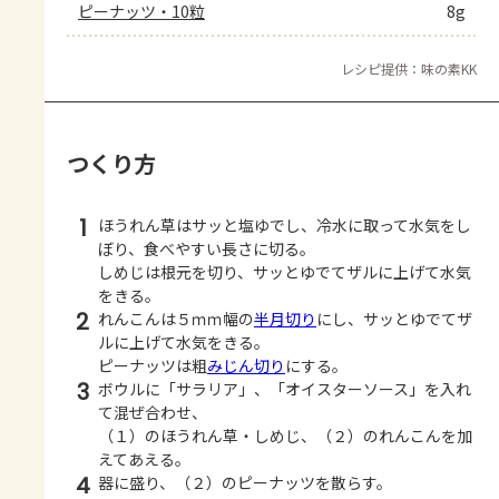
ピーナッツ・10粒
8g
レシピ提供：味の素KK
つくり方
1
ほうれん草はサッと塩ゆでし、冷水に取って水気をし
ぼり、食べやすい長さに切る。
しめじは根元を切り、サッとゆでてザルに上げて水気
をきる。
2
れんこんは５ｍｍ幅の
半月切り
にし、サッとゆでてザ
ルに上げて水気をきる。
ピーナッツは粗
みじん切り
にする。
3
ボウルに「サラリア」、「オイスターソース」を入れ
て混ぜ合わせ、
（１）のほうれん草・しめじ、（２）のれんこんを加
えてあえる。
4
器に盛り、（２）のピーナッツを散らす。