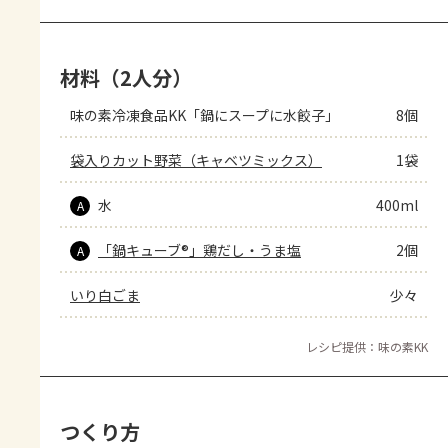
材料（2人分）
味の素冷凍食品KK「鍋にスープに水餃子」
8個
袋入りカット野菜（キャベツミックス）
1袋
水
400ml
A
「鍋キューブ®」鶏だし・うま塩
2個
A
いり白ごま
少々
レシピ提供：味の素KK
つくり方