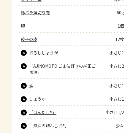
豚バラ薄切り肉
60g
卵
1個
餃子の皮
12枚
おろししょうが
小さじ1
A
「AJINOMOTO ごま油好きの純正ご
小さじ2
A
ま油」
酒
小さじ1
A
しょうゆ
小さじ1
A
「ほんだし®」
小さじ1/2
A
「瀬戸のほんじお®」
少々
A