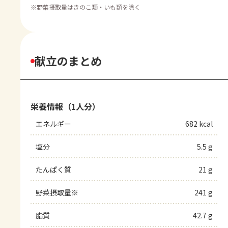
※
野菜摂取量はきのこ類・いも類を除く
献立のまとめ
栄養情報（1人分）
エネルギー
682 kcal
塩分
5.5 g
たんぱく質
21 g
野菜摂取量※
241 g
脂質
42.7 g