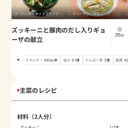
よくあるお問い合わせ
ほうれん草のオイマヨサラダ
ギョーザ入り野菜スープ
お買い物
ズッキーニと豚肉のだし入りギョ
AJINOMOTO PARK とは
35
分
ーザの献立
エネルギー
塩分
たんぱく質
脂質
682
5.5
21
42
kcal
g
g
主菜のレシピ
材料（2人分）
ズッキーニ
1/2本