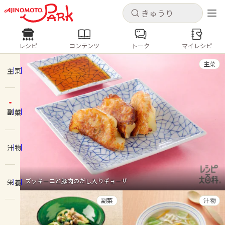
キャンセル
キャンセル
レシピ
コンテンツ
トーク
マイレシピ
レシピ
コンテンツ
ログインするとレシピを保存できます
主菜
ログイン
新規登録
主菜
人気の食材・レシピ
副菜
ホーム
きゅうり
なす
トマト
とうもろこし
ピーマン
みょうが
ゴーヤ
コンテンツ
汁物
レシピ
ズッキーニと豚肉のだし入りギョーザ
栄養
トーク
副菜
汁物