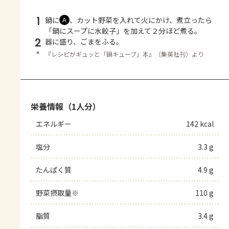
1
鍋に
、カット野菜を入れて火にかけ、煮立ったら
Ａ
「鍋にスープに水餃子」を加えて２分ほど煮る。
2
器に盛り、ごまをふる。
＊
『レシピがギュッと「鍋キューブ」本』（集英社刊）より
栄養情報（1人分）
エネルギー
142 kcal
塩分
3.3 g
たんぱく質
4.9 g
野菜摂取量※
110 g
脂質
3.4 g