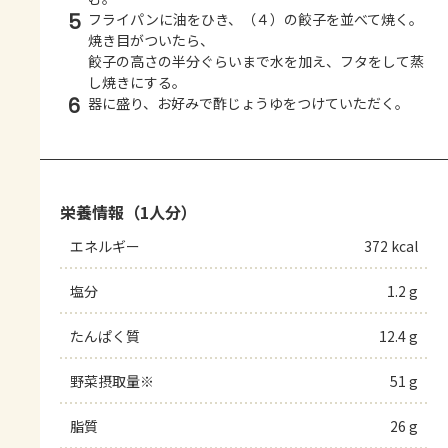
5
フライパンに油をひき、（４）の餃子を並べて焼く。
焼き目がついたら、
餃子の高さの半分ぐらいまで水を加え、フタをして蒸
し焼きにする。
6
器に盛り、お好みで酢じょうゆをつけていただく。
栄養情報（1人分）
エネルギー
372 kcal
塩分
1.2 g
たんぱく質
12.4 g
野菜摂取量※
51 g
脂質
26 g