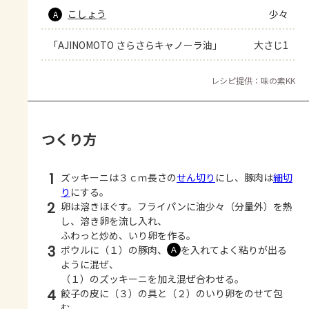
こしょう
少々
A
「AJINOMOTO さらさらキャノーラ油」
大さじ1
レシピ提供：味の素KK
つくり方
1
ズッキーニは３ｃｍ長さの
せん切り
にし、豚肉は
細切
り
にする。
2
卵は溶きほぐす。フライパンに油少々（分量外）を熱
し、溶き卵を流し入れ、
ふわっと炒め、いり卵を作る。
3
ボウルに（１）の豚肉、
を入れてよく粘りが出る
Ａ
ように混ぜ、
（１）のズッキーニを加え混ぜ合わせる。
4
餃子の皮に（３）の具と（２）のいり卵をのせて包
む。