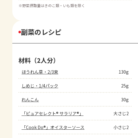
※
野菜摂取量はきのこ類・いも類を除く
副菜のレシピ
材料（2人分）
ほうれん草・2/3束
130g
しめじ・1/4パック
25g
れんこん
30g
「ピュアセレクト® サラリア®」
大さじ2
「Cook Do®」オイスターソース
小さじ2