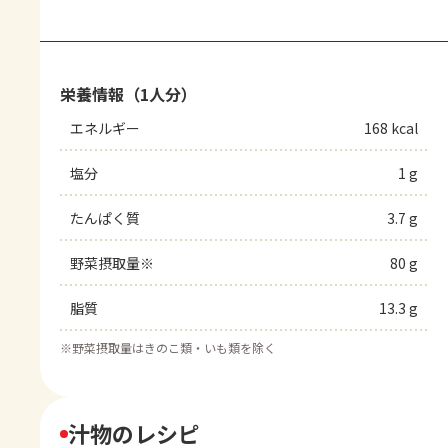
栄養情報（1人分）
エネルギー
168 kcal
塩分
1 g
たんぱく質
3.7 g
野菜摂取量※
80 g
脂質
13.3 g
※
野菜摂取量はきのこ類・いも類を除く
汁物のレシピ