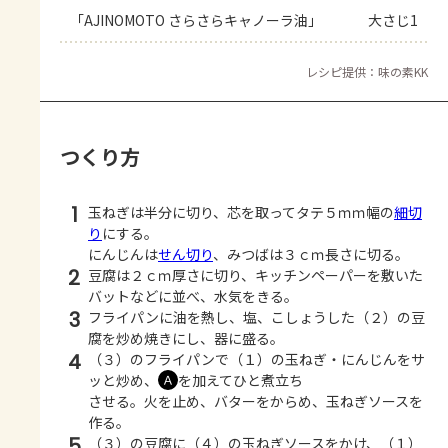
「AJINOMOTO さらさらキャノーラ油」
大さじ1
レシピ提供：味の素KK
つくり方
1
玉ねぎは半分に切り、芯を取ってタテ５ｍｍ幅の
細切
り
にする。
にんじんは
せん切り
、みつばは３ｃｍ長さに切る。
2
豆腐は２ｃｍ厚さに切り、キッチンペーパーを敷いた
バットなどに並べ、水気をきる。
3
フライパンに油を熱し、塩、こしょうした（２）の豆
腐を炒め焼きにし、器に盛る。
4
（３）のフライパンで（１）の玉ねぎ・にんじんをサ
ッと炒め、
を加えてひと煮立ち
Ａ
させる。火を止め、バターをからめ、玉ねぎソースを
作る。
5
（３）の豆腐に（４）の玉ねぎソースをかけ、（１）