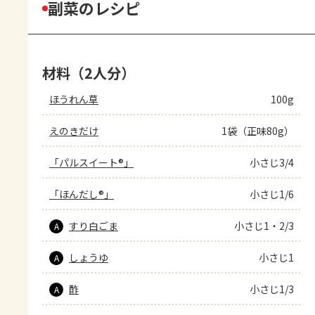
副菜のレシピ
材料（2人分）
ほうれん草
100g
えのきだけ
1袋（正味80g）
「パルスイート®」
小さじ3/4
「ほんだし®」
小さじ1/6
すり白ごま
小さじ1・2/3
A
しょうゆ
小さじ1
A
酢
小さじ1/3
A