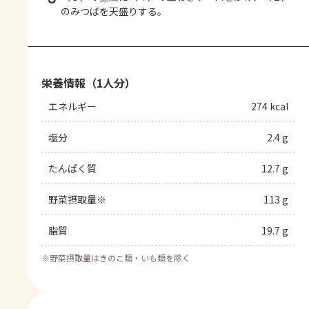
のみつばを天盛りする。
栄養情報（1人分）
エネルギー
274 kcal
塩分
2.4 g
たんぱく質
12.7 g
野菜摂取量※
113 g
脂質
19.7 g
※
野菜摂取量はきのこ類・いも類を除く