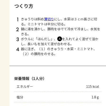
つくり方
1
きゅうりは斜め
薄切り
にし、水菜は３ｃｍ長さに切
る。ミニトマトは半分に切る。
2
鍋に湯を沸かし、豚肉をゆでて冷水で冷まし、水気を
きる。
3
ボウルに「ほんだし」、
を入れてよく混ぜて溶か
Ａ
し、長いもを加えて混ぜ合わせる。
4
器に注ぎ、（１）のきゅうり・水菜・ミニトマト、
（２）の豚肉をのせる。
栄養情報（1人分）
エネルギー
115 kcal
塩分
1.8 g