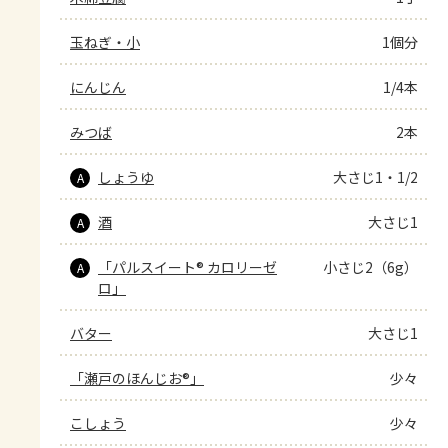
玉ねぎ・小
1個分
にんじん
1/4本
みつば
2本
しょうゆ
大さじ1・1/2
A
酒
大さじ1
A
「パルスイート® カロリーゼ
小さじ2（6g）
A
ロ」
バター
大さじ1
「瀬戸のほんじお®」
少々
こしょう
少々