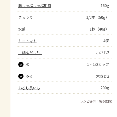
豚しゃぶしゃぶ用肉
160g
きゅうり
1/2本（50g）
水菜
1株（40g）
ミニトマト
4個
「ほんだし®」
小さじ2
水
1・1/2カップ
A
みそ
大さじ2
A
おろし長いも
200g
レシピ提供：味の素KK