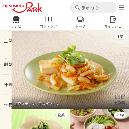
キャンセル
キャンセル
レシピ
コンテンツ
トーク
マイレシピ
レシピ
コンテンツ
ログインするとレシピを保存できます
主菜
ログイン
新規登録
主菜
人気の食材・レシピ
副菜
ホーム
きゅうり
なす
トマト
とうもろこし
ピーマン
みょうが
ゴーヤ
コンテンツ
汁物
レシピ
豆腐ステーキ 玉ねぎソース
栄養
トーク
副菜
汁物