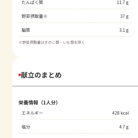
たんぱく質
11.7 g
野菜摂取量※
37 g
脂質
3.1 g
※
野菜摂取量はきのこ類・いも類を除く
献立のまとめ
栄養情報（1人分）
エネルギー
428 kcal
塩分
4.7 g