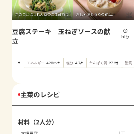
よくあるお問い合わせ
きのことほうれん草のごま酢あえ
冷しゃぶとろろの絶品汁
お買い物
豆腐ステーキ 玉ねぎソースの献
AJINOMOTO PARK とは
51
分
立
エネルギー
塩分
たんぱく質
脂質
428
4.7
27.2
kcal
g
g
主菜のレシピ
材料（2人分）
木綿豆腐
1丁