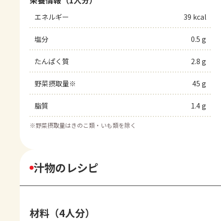
栄養情報（1人分）
エネルギー
39 kcal
塩分
0.5 g
たんぱく質
2.8 g
野菜摂取量※
45 g
脂質
1.4 g
※
野菜摂取量はきのこ類・いも類を除く
汁物のレシピ
材料（4人分）