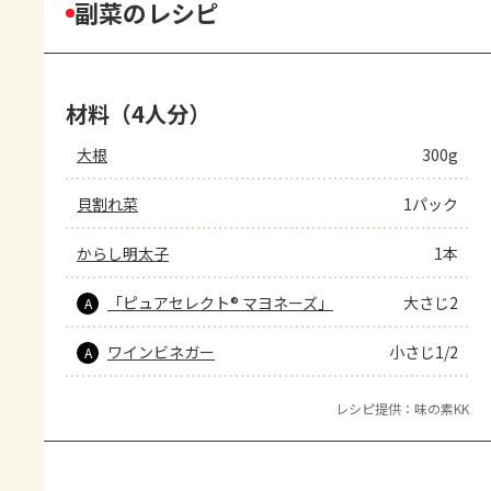
副菜のレシピ
材料（4人分）
大根
300g
貝割れ菜
1パック
からし明太子
1本
「ピュアセレクト® マヨネーズ」
大さじ2
A
ワインビネガー
小さじ1/2
A
レシピ提供：味の素KK