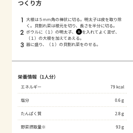
つくり方
1
大根は５ｍｍ角の棒状に切る。明太子は皮を取り除
く。貝割れ菜は根元を切り、長さを半分に切る。
2
ボウルに（１）の明太子、
を入れてよく混ぜ、
Ａ
（１）の大根を加えてあえる。
3
器に盛り、（１）の貝割れ菜をのせる。
栄養情報（1人分）
エネルギー
79 kcal
塩分
0.6 g
たんぱく質
2.8 g
野菜摂取量※
93 g