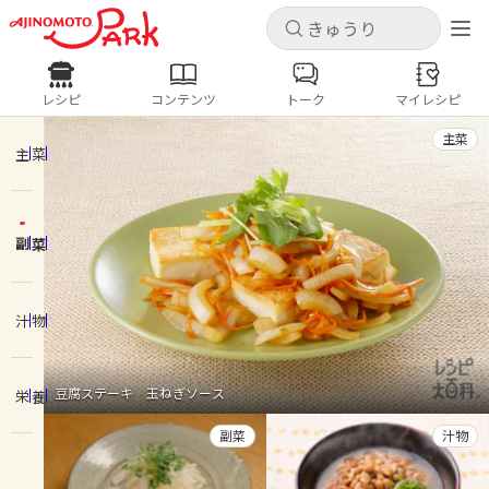
キャンセル
キャンセル
レシピ
コンテンツ
トーク
マイレシピ
レシピ
コンテンツ
ログインするとレシピを保存できます
主菜
ログイン
新規登録
主菜
人気の食材・レシピ
副菜
ホーム
きゅうり
なす
トマト
とうもろこし
ピーマン
みょうが
ゴーヤ
コンテンツ
汁物
レシピ
豆腐ステーキ 玉ねぎソース
栄養
トーク
副菜
汁物