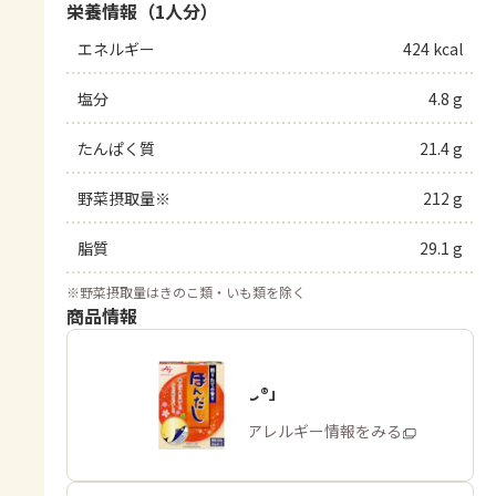
栄養情報（1人分）
エネルギー
424 kcal
塩分
4.8 g
たんぱく質
21.4 g
野菜摂取量※
212 g
脂質
29.1 g
※
野菜摂取量はきのこ類・いも類を除く
商品情報
「ほんだし®」
商品・アレルギー情報をみる