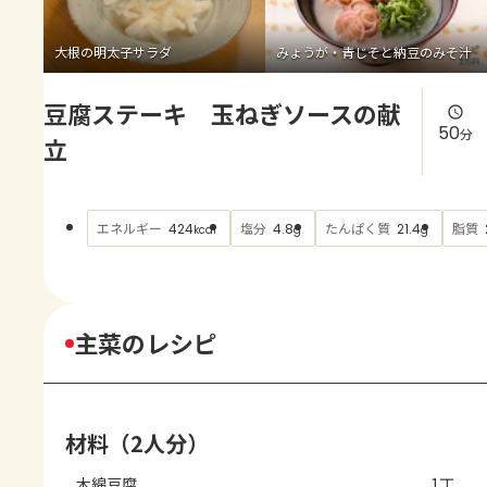
よくあるお問い合わせ
大根の明太子サラダ
みょうが・青じそと納豆のみそ汁
お買い物
豆腐ステーキ 玉ねぎソースの献
AJINOMOTO PARK とは
50
分
立
エネルギー
塩分
たんぱく質
脂質
424
4.8
21.4
kcal
g
g
主菜のレシピ
材料（2人分）
木綿豆腐
1丁