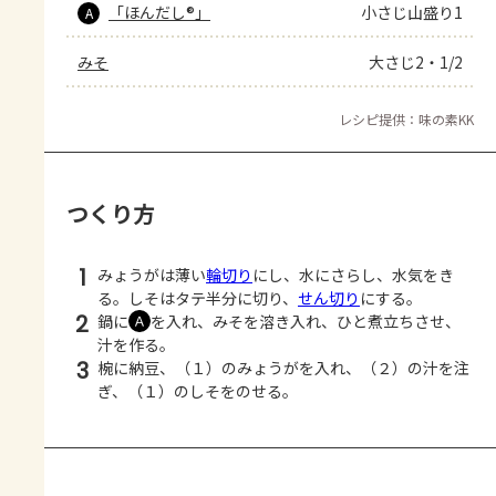
「ほんだし®」
小さじ山盛り1
A
みそ
大さじ2・1/2
レシピ提供：味の素KK
つくり方
1
みょうがは薄い
輪切り
にし、水にさらし、水気をき
る。しそはタテ半分に切り、
せん切り
にする。
2
鍋に
を入れ、みそを溶き入れ、ひと煮立ちさせ、
Ａ
汁を作る。
3
椀に納豆、（１）のみょうがを入れ、（２）の汁を注
ぎ、（１）のしそをのせる。