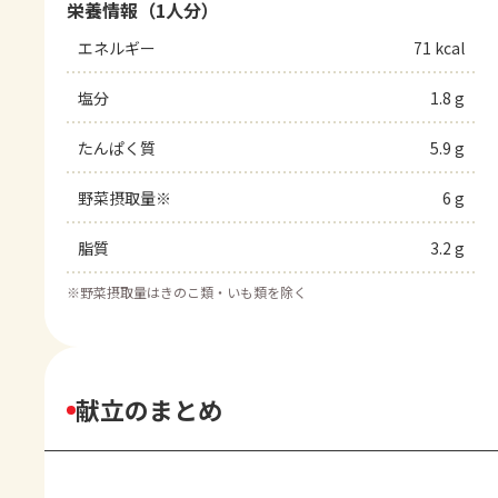
栄養情報（1人分）
エネルギー
71 kcal
塩分
1.8 g
たんぱく質
5.9 g
野菜摂取量※
6 g
脂質
3.2 g
※
野菜摂取量はきのこ類・いも類を除く
献立のまとめ