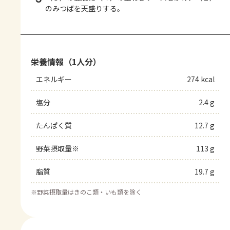
のみつばを天盛りする。
栄養情報（1人分）
エネルギー
274 kcal
塩分
2.4 g
たんぱく質
12.7 g
野菜摂取量※
113 g
脂質
19.7 g
※
野菜摂取量はきのこ類・いも類を除く