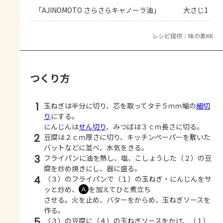
「AJINOMOTO さらさらキャノーラ油」
大さじ1
レシピ提供：味の素KK
つくり方
1
玉ねぎは半分に切り、芯を取ってタテ５ｍｍ幅の
細切
り
にする。
にんじんは
せん切り
、みつばは３ｃｍ長さに切る。
2
豆腐は２ｃｍ厚さに切り、キッチンペーパーを敷いた
バットなどに並べ、水気をきる。
3
フライパンに油を熱し、塩、こしょうした（２）の豆
腐を炒め焼きにし、器に盛る。
4
（３）のフライパンで（１）の玉ねぎ・にんじんをサ
ッと炒め、
を加えてひと煮立ち
Ａ
させる。火を止め、バターをからめ、玉ねぎソースを
作る。
5
（３）の豆腐に（４）の玉ねぎソースをかけ、（１）