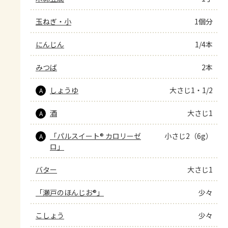
玉ねぎ・小
1個分
にんじん
1/4本
みつば
2本
しょうゆ
大さじ1・1/2
A
酒
大さじ1
A
「パルスイート® カロリーゼ
小さじ2（6g）
A
ロ」
バター
大さじ1
「瀬戸のほんじお®」
少々
こしょう
少々