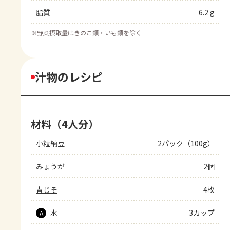
脂質
6.2 g
※
野菜摂取量はきのこ類・いも類を除く
汁物のレシピ
材料（4人分）
小粒納豆
2パック（100g）
みょうが
2個
青じそ
4枚
水
3カップ
A