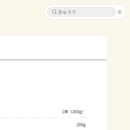
キャンセル
キャンセル
シピ
コンテンツ
ログインするとレシピを保存できます
ログイン
新規登録
レシピ
ホーム
なす
トマト
とうもろこし
ピーマン
みょうが
コンテンツ
レシピ
1束（200g）
トーク
200g