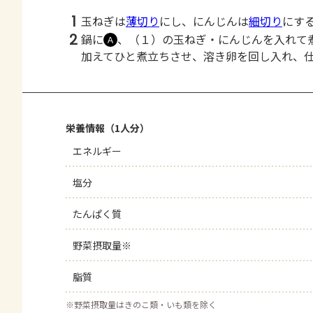
1
玉ねぎは
薄切り
にし、にんじんは
細切り
にす
2
鍋に
、（１）の玉ねぎ・にんじんを入れて
Ａ
加えてひと煮立ちさせ、溶き卵を回し入れ、
栄養情報（1人分）
エネルギー
塩分
たんぱく質
野菜摂取量※
脂質
※
野菜摂取量はきのこ類・いも類を除く