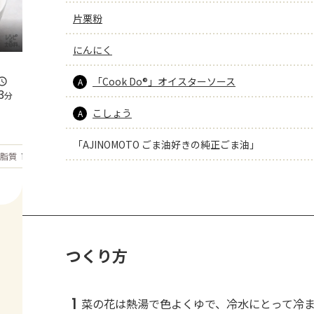
片栗粉
にんにく
「Cook Do®」オイスターソース
A
3
分
こしょう
A
「AJINOMOTO ごま油好きの純正ごま油」
もっと見る
脂質
13.8
g
つくり方
1
菜の花は熱湯で色よくゆで、冷水にとって冷