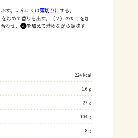
まぶす。にんにくは
薄切り
にする。
くを炒めて香りを出す。（２）のたこを加
め合わせ、
を加えて炒めながら調味す
Ａ
224 kcal
1.6 g
27 g
104 g
8 g