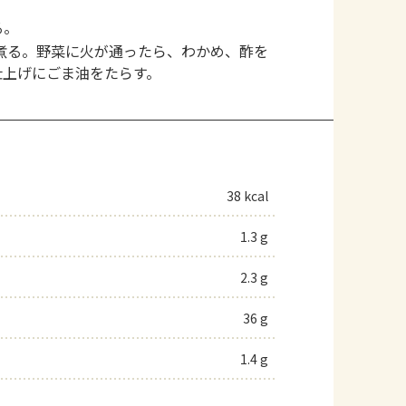
る。
煮る。野菜に火が通ったら、わかめ、酢を
仕上げにごま油をたらす。
38 kcal
1.3 g
2.3 g
36 g
1.4 g