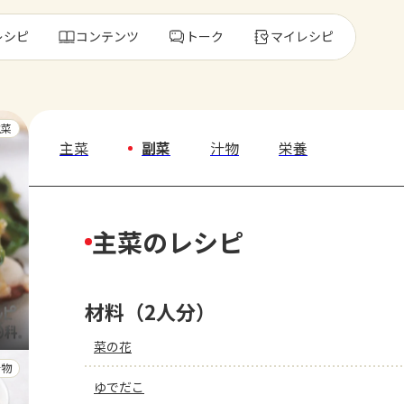
レシピ
コンテンツ
トーク
マイレシピ
レ
主菜
主菜
副菜
汁物
栄養
人気の食材・
主菜のレシピ
きゅうり
ゴーヤ
材料（2人分）
菜の花
汁物
ゆでだこ