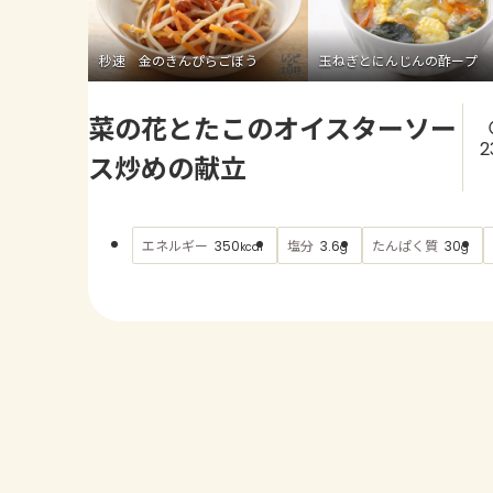
秒速 金のきんぴらごぼう
玉ねぎとにんじんの酢ープ
菜の花とたこのオイスターソー
2
ス炒めの献立
エネルギー
塩分
たんぱく質
350
3.6
30
kcal
g
g