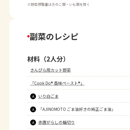
※
野菜摂取量はきのこ類・いも類を除く
副菜のレシピ
材料（2人分）
きんぴら用カット野菜
「Cook Do® 香味ペースト®」
いり白ごま
A
「AJINOMOTO ごま油好きの純正ごま油」
A
赤唐がらしの輪切り
A