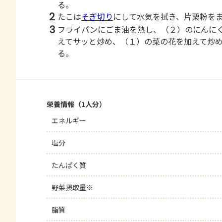
る。
2
たこは
そぎ切り
にして水気を拭き、片栗粉を
3
フライパンにごま油を熱し、（２）のにんに
えてサッと炒め、（１）の菜の花を加えて炒
る。
栄養情報（1人分）
エネルギー
塩分
たんぱく質
野菜摂取量※
脂質