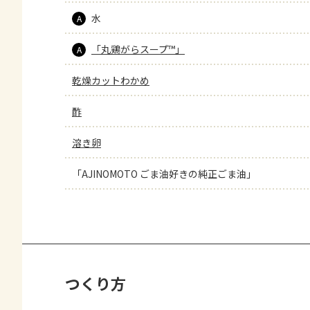
水
A
「丸鶏がらスープ™」
A
乾燥カットわかめ
酢
溶き卵
「AJINOMOTO ごま油好きの純正ごま油」
つくり方