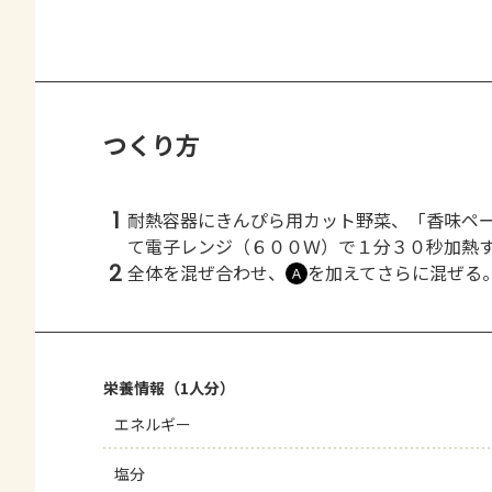
つくり方
1
耐熱容器にきんぴら用カット野菜、「香味ペ
て電子レンジ（６００Ｗ）で１分３０秒加熱
2
全体を混ぜ合わせ、
を加えてさらに混ぜる
Ａ
栄養情報（1人分）
エネルギー
塩分