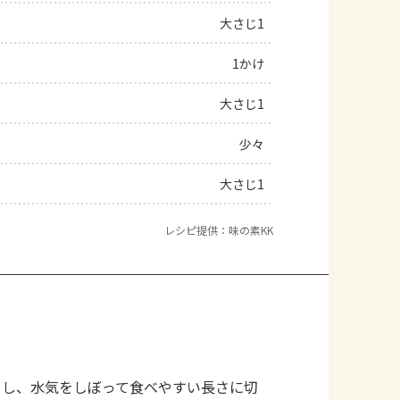
大さじ1
よくあるお問い合わせ
1かけ
お買い物
大さじ1
AJINOMOTO PARK とは
少々
大さじ1
レシピ提供：味の素KK
まし、水気をしぼって食べやすい長さに切