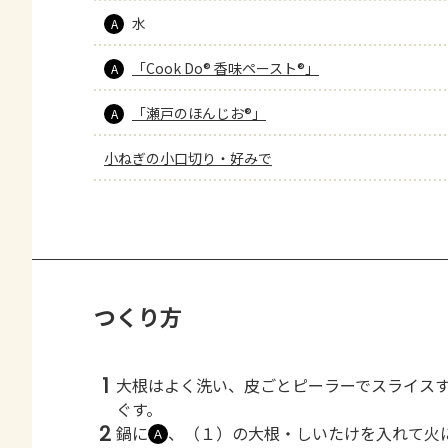
水
A
「Cook Do® 香味ペースト®」
A
「瀬戸のほんじお®」
A
小ねぎの小口切り・好みで
つくり方
1
大根はよく洗い、皮ごとピーラーでスライス
ぐす。
2
鍋に
、（１）の大根・しいたけを入れて火
Ａ