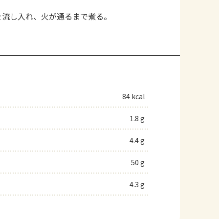
を流し入れ、火が通るまで煮る。
84 kcal
1.8 g
4.4 g
50 g
4.3 g