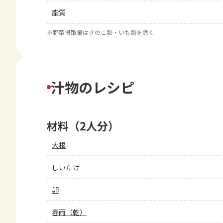
脂質
※
野菜摂取量はきのこ類・いも類を除く
汁物のレシピ
材料（2人分）
大根
しいたけ
卵
春雨（乾）