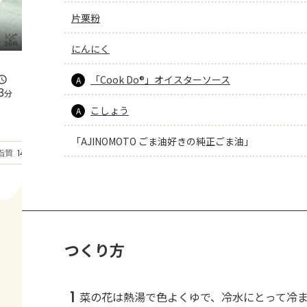
片栗粉
にんにく
「Cook Do®」オイスターソース
A
3
分
こしょう
A
「AJINOMOTO ごま油好きの純正ごま油」
もっと見る
脂質
14.8
g
つくり方
1
菜の花は熱湯で色よくゆで、冷水にとって冷