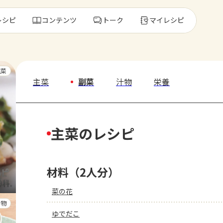
レシピ
コンテンツ
トーク
マイレシピ
レ
主菜
主菜
副菜
汁物
栄養
人気の食材・
主菜のレシピ
きゅうり
ゴーヤ
材料（2人分）
菜の花
汁物
ゆでだこ