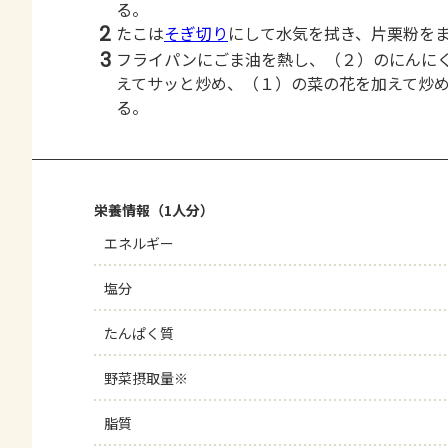
る。
2
たこは
そぎ切り
にして水気を拭き、片栗粉を
3
フライパンにごま油を熱し、（２）のにんに
えてサッと炒め、（１）の菜の花を加えて炒
る。
栄養情報（1人分）
エネルギー
塩分
たんぱく質
野菜摂取量※
脂質