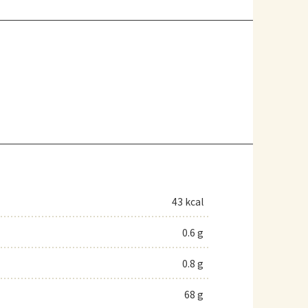
43 kcal
0.6 g
0.8 g
68 g