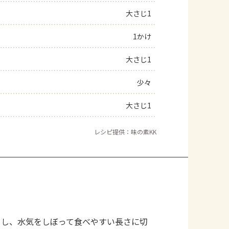
大さじ1
よくあるお問い合わせ
1かけ
お買い物
大さじ1
AJINOMOTO PARK とは
少々
大さじ1
レシピ提供：味の素KK
まし、水気をしぼって食べやすい長さに切