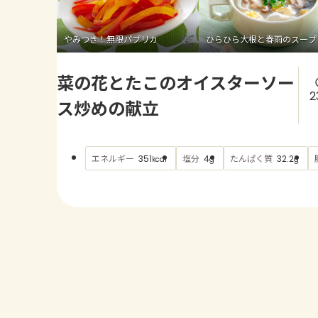
やみつき！無限パプリカ
ひらひら大根と春雨のスープ
菜の花とたこのオイスターソー
2
ス炒めの献立
エネルギー
塩分
たんぱく質
351
4
32.2
kcal
g
g