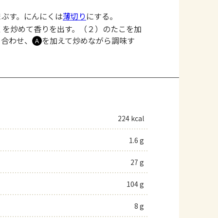
まぶす。にんにくは
薄切り
にする。
くを炒めて香りを出す。（２）のたこを加
め合わせ、
を加えて炒めながら調味す
Ａ
224 kcal
1.6 g
27 g
104 g
8 g