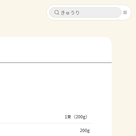
キャンセル
キャンセル
シピ
コンテンツ
ログインするとレシピを保存できます
ログイン
新規登録
レシピ
ホーム
なす
トマト
とうもろこし
ピーマン
みょうが
コンテンツ
レシピ
1束（200g）
トーク
200g