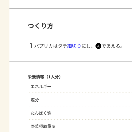
つくり方
1
パプリカはタテ
細切り
にし、
であえる。
Ａ
栄養情報（1人分）
エネルギー
塩分
たんぱく質
野菜摂取量※