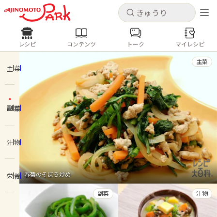
キャンセル
キャンセル
レシピ
コンテンツ
トーク
マイレシピ
レシピ
コンテンツ
ログインするとレシピを保存できます
主菜
ログイン
新規登録
主菜
人気の食材・レシピ
副菜
ホーム
きゅうり
なす
トマト
とうもろこし
ピーマン
みょうが
ゴーヤ
コンテンツ
汁物
レシピ
春菊のそぼろ炒め
栄養
トーク
副菜
汁物