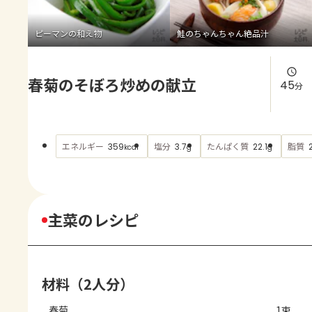
よくあるお問い合わせ
ピーマンの和え物
鮭のちゃんちゃん絶品汁
お買い物
春菊のそぼろ炒めの献立
AJINOMOTO PARK とは
45
分
エネルギー
塩分
たんぱく質
脂質
359
3.7
22.1
kcal
g
g
主菜のレシピ
材料（2人分）
春菊
1束