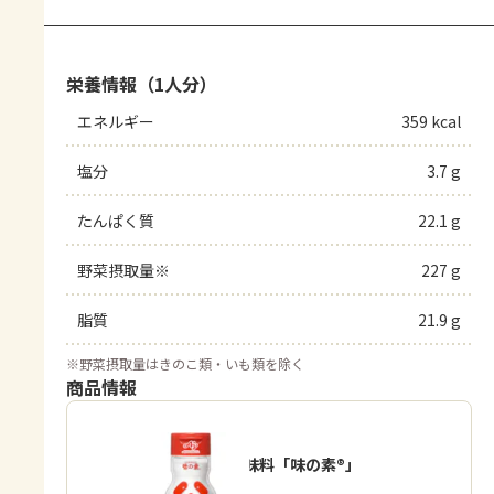
栄養情報（1人分）
エネルギー
359 kcal
塩分
3.7 g
たんぱく質
22.1 g
野菜摂取量※
227 g
脂質
21.9 g
※
野菜摂取量はきのこ類・いも類を除く
商品情報
うま味調味料「味の素®」