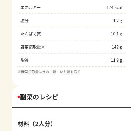
エネルギー
174 kcal
塩分
1.2 g
たんぱく質
10.1 g
野菜摂取量※
142 g
脂質
11.9 g
※
野菜摂取量はきのこ類・いも類を除く
副菜のレシピ
材料（2人分）