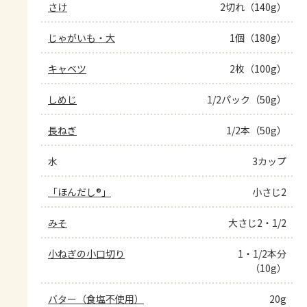
さけ
2切れ（140g）
じゃがいも・大
1個（180g）
キャベツ
2枚（100g）
しめじ
1/2パック（50g）
長ねぎ
1/2本（50g）
水
3カップ
「ほんだし®」
小さじ2
みそ
大さじ2・1/2
小ねぎの小口切り
1・1/2本分
（10g）
バター（食塩不使用）
20g