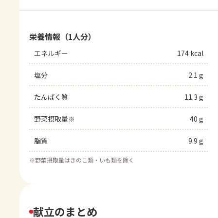
栄養情報（1人分）
エネルギー
174 kcal
塩分
2.1 g
たんぱく質
11.3 g
野菜摂取量※
40 g
脂質
9.9 g
※
野菜摂取量はきのこ類・いも類を除く
献立のまとめ