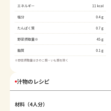
エネルギー
11 kcal
塩分
0.4 g
たんぱく質
0.7 g
野菜摂取量※
45 g
脂質
0.1 g
※
野菜摂取量はきのこ類・いも類を除く
汁物のレシピ
材料（4人分）