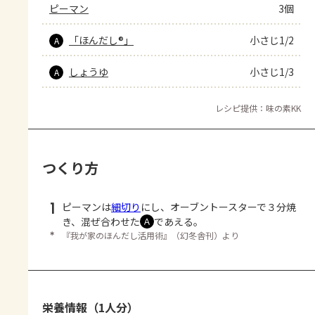
ピーマン
3個
「ほんだし®」
小さじ1/2
A
しょうゆ
小さじ1/3
A
レシピ提供：味の素KK
つくり方
1
ピーマンは
細切り
にし、オーブントースターで３分焼
き、混ぜ合わせた
であえる。
Ａ
＊
『我が家のほんだし活用術』（幻冬舎刊）より
栄養情報（1人分）