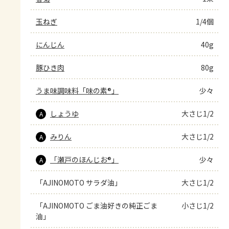
玉ねぎ
1/4個
にんじん
40g
豚ひき肉
80g
うま味調味料「味の素®」
少々
しょうゆ
大さじ1/2
A
みりん
大さじ1/2
A
「瀬戸のほんじお®」
少々
A
「AJINOMOTO サラダ油」
大さじ1/2
「AJINOMOTO ごま油好きの純正ごま
小さじ1/2
油」