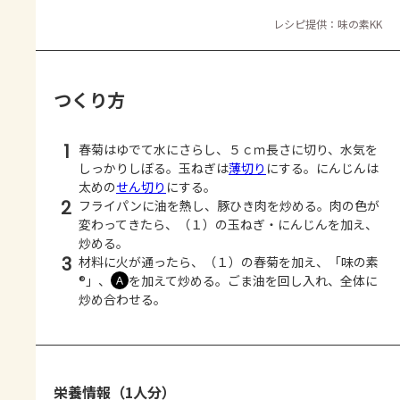
レシピ提供：味の素KK
つくり方
1
春菊はゆでて水にさらし、５ｃｍ長さに切り、水気を
しっかりしぼる。玉ねぎは
薄切り
にする。にんじんは
太めの
せん切り
にする。
2
フライパンに油を熱し、豚ひき肉を炒める。肉の色が
変わってきたら、（１）の玉ねぎ・にんじんを加え、
炒める。
3
材料に火が通ったら、（１）の春菊を加え、「味の素
®」、
を加えて炒める。ごま油を回し入れ、全体に
Ａ
炒め合わせる。
栄養情報（1人分）