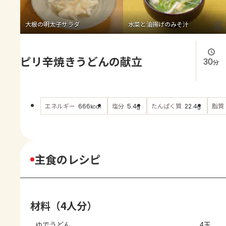
よくあるお問い合わせ
大根の明太子サラダ
水菜と油揚げのみそ汁
お買い物
ピリ辛焼きうどんの献立
AJINOMOTO PARK とは
30
分
エネルギー
塩分
たんぱく質
脂質
666
5.4
22.4
kcal
g
g
主食のレシピ
材料（4人分）
ゆでうどん
4玉