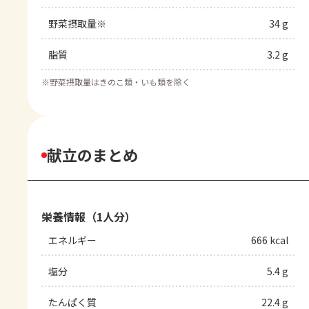
野菜摂取量※
34 g
脂質
3.2 g
※
野菜摂取量はきのこ類・いも類を除く
献立のまとめ
栄養情報（1人分）
エネルギー
666 kcal
塩分
5.4 g
たんぱく質
22.4 g