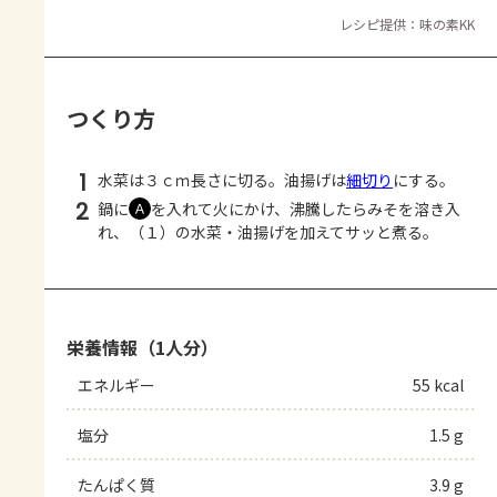
レシピ提供：味の素KK
つくり方
1
水菜は３ｃｍ長さに切る。油揚げは
細切り
にする。
2
鍋に
を入れて火にかけ、沸騰したらみそを溶き入
Ａ
れ、（１）の水菜・油揚げを加えてサッと煮る。
栄養情報（1人分）
エネルギー
55 kcal
塩分
1.5 g
たんぱく質
3.9 g