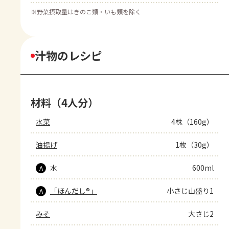
※
野菜摂取量はきのこ類・いも類を除く
汁物のレシピ
材料（4人分）
水菜
4株（160g）
油揚げ
1枚（30g）
水
600ml
A
「ほんだし®」
小さじ山盛り1
A
みそ
大さじ2