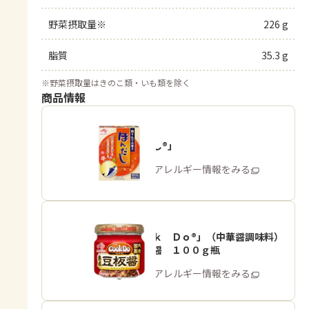
野菜摂取量※
226 g
脂質
35.3 g
※
野菜摂取量はきのこ類・いも類を除く
商品情報
「ほんだし®」
商品・アレルギー情報をみる
「Ｃｏｏｋ Ｄｏ®」（中華醤調味料）
熟成豆板醤 １００ｇ瓶
商品・アレルギー情報をみる