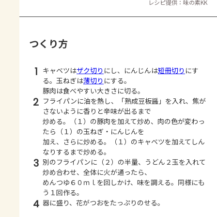
レシピ提供：味の素KK
つくり方
1
キャベツは
ザク切り
にし、にんじんは
短冊切り
にす
る。玉ねぎは
薄切り
にする。
豚肉は食べやすい大きさに切る。
2
フライパンに油を熱し、「熟成豆板醤」を入れ、焦が
さないように香りと辛味が出るまで
炒める。（１）の豚肉を加えて炒め、肉の色が変わっ
たら（１）の玉ねぎ・にんじんを
加え、さらに炒める。（１）のキャベツを加えてしん
なりするまで炒める。
3
別のフライパンに（２）の半量、うどん２玉を入れて
炒め合わせ、全体に火が通ったら、
めんつゆ６０ｍｌを回しかけ、味を調える。同様にも
う１回作る。
4
器に盛り、花がつおをたっぷりのせる。