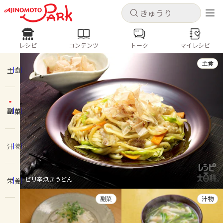
キャンセル
キャンセル
レシピ
コンテンツ
トーク
マイレシピ
レシピ
コンテンツ
ログインするとレシピを保存できます
主食
ログイン
新規登録
主食
人気の食材・レシピ
副菜
ホーム
きゅうり
なす
トマト
とうもろこし
ピーマン
みょうが
ゴーヤ
コンテンツ
汁物
レシピ
ピリ辛焼きうどん
栄養
トーク
副菜
汁物