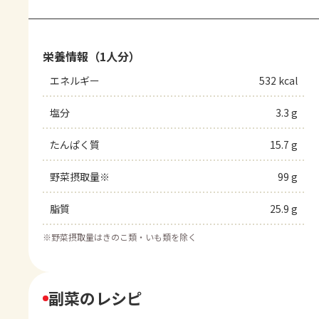
栄養情報（1人分）
エネルギー
532 kcal
塩分
3.3 g
たんぱく質
15.7 g
野菜摂取量※
99 g
脂質
25.9 g
※
野菜摂取量はきのこ類・いも類を除く
副菜のレシピ