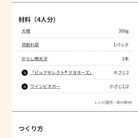
材料（4人分）
大根
300g
貝割れ菜
1パック
からし明太子
1本
「ピュアセレクト® マヨネーズ」
大さじ2
A
ワインビネガー
小さじ1/2
A
レシピ提供：味の素KK
つくり方