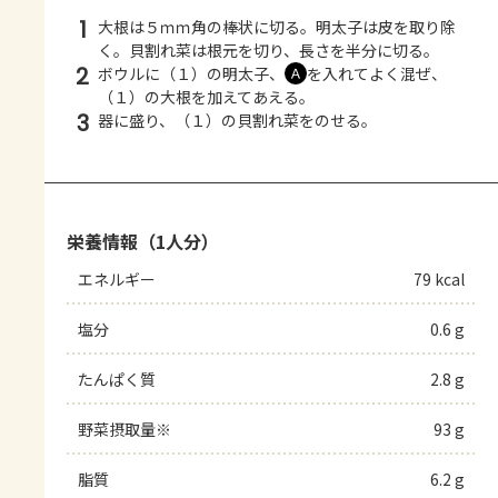
1
大根は５ｍｍ角の棒状に切る。明太子は皮を取り除
く。貝割れ菜は根元を切り、長さを半分に切る。
2
ボウルに（１）の明太子、
を入れてよく混ぜ、
Ａ
（１）の大根を加えてあえる。
3
器に盛り、（１）の貝割れ菜をのせる。
栄養情報（1人分）
エネルギー
79 kcal
塩分
0.6 g
たんぱく質
2.8 g
野菜摂取量※
93 g
脂質
6.2 g