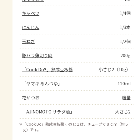
キャベツ
1/4個
にんじん
1/3本
玉ねぎ
1/2個
豚バラ薄切り肉
200g
「Cook Do®」熟成豆板醤
小さじ2（10g）
「ヤマキ めんつゆ」
120ml
花かつお
適量
「AJINOMOTO サラダ油」
大さじ2
＊
「Cook Do」熟成豆板醤 小さじ１は、チューブで８ｃｍ（約５
ｇ）です。