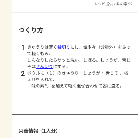
レシピ提供：味の素KK
つくり方
1
きゅうりは薄く
輪切り
にし、塩少々（分量外）をふっ
て軽くもみ、
しんなりしたらサッと洗い、しぼる。しょうが、青じ
そは
せん切り
にする。
2
ボウルに（１）のきゅうり・しょうが・ 青じそ 、桜
えびを入れて、
「味の素®」を加えて軽く混ぜ合わせて器に盛る。
栄養情報（1人分）