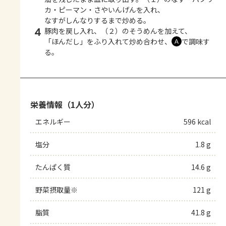
カ・ピーマン・さやいんげんを入れ、
なすがしんなりするまで炒める。
4
豚肉を戻し入れ、（２）のそうめんを加えて、
「ほんだし」をふり入れて炒め合わせ、
で調味す
Ａ
る。
栄養情報（1人分）
エネルギー
596 kcal
塩分
1.8 g
たんぱく質
14.6 g
野菜摂取量※
121 g
脂質
41.8 g