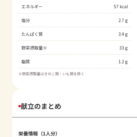
エネルギー
57 kcal
塩分
2.7 g
たんぱく質
3.4 g
野菜摂取量※
33 g
脂質
1.2 g
※
野菜摂取量はきのこ類・いも類を除く
献立のまとめ
栄養情報（1人分）