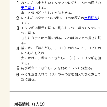
1
れんこんは皮をむいてタテ２つに切り、５ｍｍ厚さの
半月切り
にする。
水に５分ほどさらして水気をきる。
2
にんじんはタテ２つに切り、３ｍｍ厚さの
半月切り
に
する。
3
エリンギは根元を切り、長さを２つに切ってタテに２
つに切り、
さらにタテ５ｍｍ幅に切る。みつばは２ｃｍ長さに切
る。
4
鍋に水、「ほんだし」、（１）のれんこん、（２）の
にんじんを入れて
火にかけて、煮立ってきたら、（３）のエリンギを加
える。
5
再び煮立ってきたら、火を弱めて６～８分煮る。
6
みそを溶き入れて（３）のみつばを加えてひと煮して
器に盛る。
栄養情報（1人分）