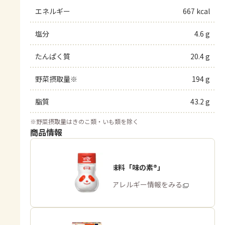
エネルギー
667 kcal
塩分
4.6 g
たんぱく質
20.4 g
野菜摂取量※
194 g
脂質
43.2 g
※
野菜摂取量はきのこ類・いも類を除く
商品情報
うま味調味料「味の素®」
商品・アレルギー情報をみる