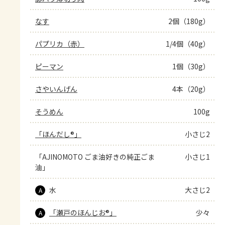
なす
2個（180g）
パプリカ（赤）
1/4個（40g）
ピーマン
1個（30g）
さやいんげん
4本（20g）
そうめん
100g
「ほんだし®」
小さじ2
「AJINOMOTO ごま油好きの純正ごま
小さじ1
油」
水
大さじ2
A
「瀬戸のほんじお®」
少々
A