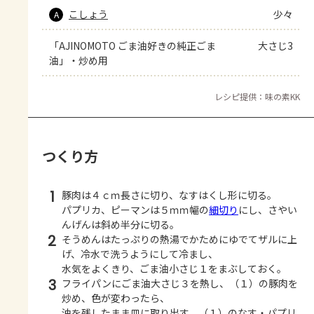
こしょう
少々
A
「AJINOMOTO ごま油好きの純正ごま
大さじ3
油」・炒め用
レシピ提供：味の素KK
つくり方
1
豚肉は４ｃｍ長さに切り、なすはくし形に切る。
パプリカ、ピーマンは５ｍｍ幅の
細切り
にし、さやい
んげんは斜め半分に切る。
2
そうめんはたっぷりの熱湯でかためにゆでてザルに上
げ、冷水で洗うようにして冷まし、
水気をよくきり、ごま油小さじ１をまぶしておく。
3
フライパンにごま油大さじ３を熱し、（１）の豚肉を
炒め、色が変わったら、
油を残したまま皿に取り出す。（１）のなす・パプリ