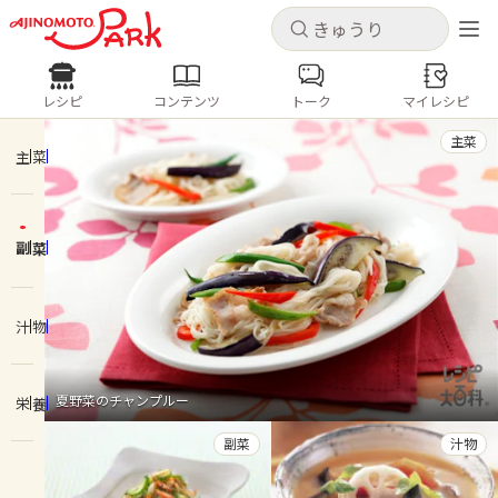
キャンセル
キャンセル
レシピ
コンテンツ
トーク
マイレシピ
レシピ
コンテンツ
ログインするとレシピを保存できます
主菜
ログイン
新規登録
主菜
人気の食材・レシピ
副菜
ホーム
きゅうり
なす
トマト
とうもろこし
ピーマン
みょうが
ゴーヤ
コンテンツ
汁物
レシピ
夏野菜のチャンプルー
栄養
トーク
副菜
汁物