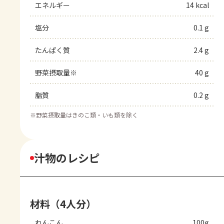
エネルギー
14 kcal
塩分
0.1 g
たんぱく質
2.4 g
野菜摂取量※
40 g
脂質
0.2 g
※
野菜摂取量はきのこ類・いも類を除く
汁物のレシピ
材料（4人分）
れんこん
100g