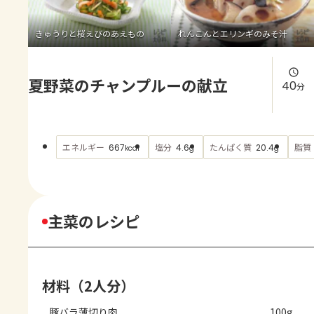
よくあるお問い合わせ
きゅうりと桜えびのあえもの
れんこんとエリンギのみそ汁
お買い物
夏野菜のチャンプルーの献立
AJINOMOTO PARK とは
40
分
エネルギー
塩分
たんぱく質
脂質
667
4.6
20.4
kcal
g
g
主菜のレシピ
材料（2人分）
豚バラ薄切り肉
100g