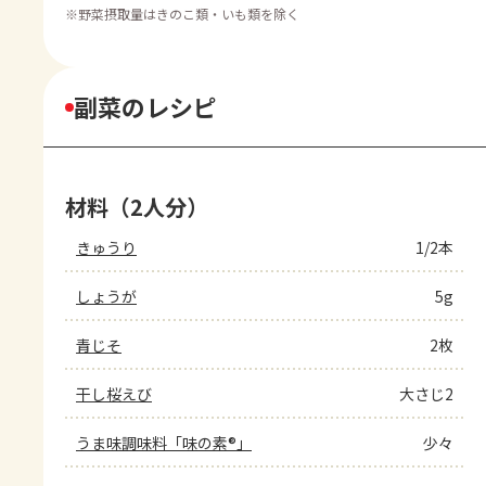
※
野菜摂取量はきのこ類・いも類を除く
副菜のレシピ
材料（2人分）
きゅうり
1/2本
しょうが
5g
青じそ
2枚
干し桜えび
大さじ2
うま味調味料「味の素®」
少々