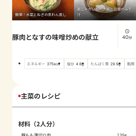
よくあるお問い合わせ
新じゃがいも・大根と豆腐のみそ
簡単！水菜とねぎの茶わん蒸し
汁
お買い物
豚肉となすの味噌炒めの献立
AJINOMOTO PARK とは
40
分
エネルギー
塩分
たんぱく質
脂質
375
4.8
29.9
kcal
g
g
主菜のレシピ
材料（2人分）
豚もも薄切り肉
120g