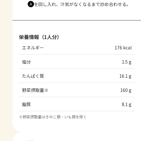
を回し入れ、汁気がなくなるまで炒め合わせる。
Ａ
栄養情報（1人分）
エネルギー
176 kcal
塩分
1.5 g
たんぱく質
16.1 g
野菜摂取量※
160 g
脂質
8.1 g
※
野菜摂取量はきのこ類・いも類を除く