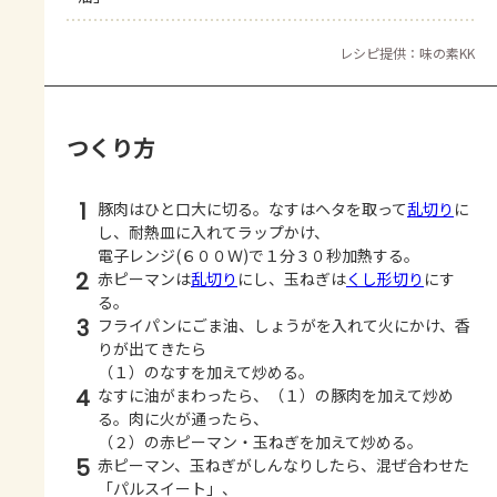
レシピ提供：味の素KK
つくり方
1
豚肉はひと口大に切る。なすはヘタを取って
乱切り
に
し、耐熱皿に入れてラップかけ、
電子レンジ(６００Ｗ)で１分３０秒加熱する。
2
赤ピーマンは
乱切り
にし、玉ねぎは
くし形切り
にす
る。
3
フライパンにごま油、しょうがを入れて火にかけ、香
りが出てきたら
（１）のなすを加えて炒める。
4
なすに油がまわったら、（１）の豚肉を加えて炒め
る。肉に火が通ったら、
（２）の赤ピーマン・玉ねぎを加えて炒める。
5
赤ピーマン、玉ねぎがしんなりしたら、混ぜ合わせた
「パルスイート」、