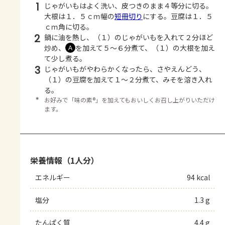
1
じゃがいもはよく洗い、皮つきのまま４等分に切る。
大根は１．５ｃｍ幅の
短冊切り
にする。豆腐は１．５
ｃｍ角に切る。
2
鍋に油を熱し、（１）のじゃがいもを入れて２分ほど
炒め、
を加えて５～６分煮て、（１）の大根を加え
Ａ
て少し煮る。
3
じゃがいもがやわらかくなったら、さやえんどう、
（１）の豆腐を加えて１～２分煮て、みそを溶き入れ
る。
＊
お好みで「味の素®」を加えてもおいしくお召し上がりいただけ
ます。
栄養情報（1人分）
エネルギー
94 kcal
塩分
1.3 g
たんぱく質
4.4 g