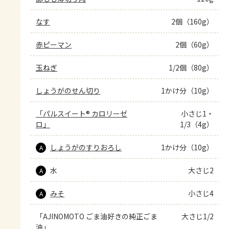
なす
2個（160g）
赤ピーマン
2個（60g）
玉ねぎ
1/2個（80g）
しょうがのせん切り
1かけ分（10g）
「パルスイート® カロリーゼ
小さじ1・
ロ」
1/3（4g）
しょうがのすりおろし
1かけ分（10g）
A
水
大さじ2
A
みそ
小さじ4
A
「AJINOMOTO ごま油好きの純正ごま
大さじ1/2
油」