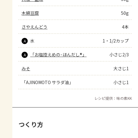
木綿豆腐
50g
さやえんどう
4本
水
1・1/2カップ
A
「お塩控えめの･ほんだし®」
小さじ2/3
A
みそ
大さじ1
「AJINOMOTO サラダ油」
小さじ1
レシピ提供：味の素KK
つくり方