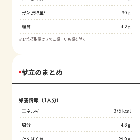
野菜摂取量※
30 g
脂質
4.2 g
※
野菜摂取量はきのこ類・いも類を除く
献立のまとめ
栄養情報（1人分）
エネルギー
375 kcal
塩分
4.8 g
たんぱく質
29.9 g