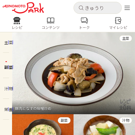
キャンセル
キャンセル
レシピ
コンテンツ
トーク
マイレシピ
レシピ
コンテンツ
ログインするとレシピを保存できます
主菜
ログイン
新規登録
主菜
人気の食材・レシピ
副菜
ホーム
きゅうり
なす
トマト
とうもろこし
ピーマン
みょうが
ゴーヤ
コンテンツ
汁物
レシピ
豚肉となすの味噌炒め
栄養
トーク
副菜
汁物