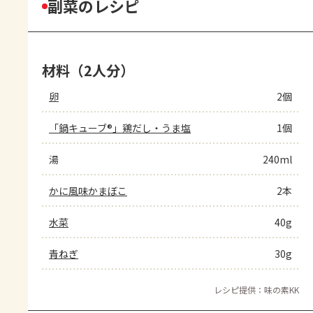
副菜のレシピ
材料（2人分）
卵
2個
「鍋キューブ®」鶏だし・うま塩
1個
湯
240ml
かに風味かまぼこ
2本
水菜
40g
青ねぎ
30g
レシピ提供：味の素KK