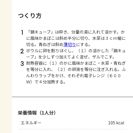
つくり方
1
「鍋キューブ」は砕き、分量の湯に入れて溶かす。か
に風味かまぼこは斜め半分に切り、水菜は３ｃｍ幅に
切る。青ねぎは斜め
薄切り
にする。
2
ボウルに卵を割りほぐし、（１）の溶かした「鍋キュ
ーブ」を少しずつ加えてよく混ぜ、ザルでこす。
3
耐熱容器に（１）のかに風味かまぼこ・水菜・青ねぎ
を等分に入れ、（２）の卵液を等分に注ぎ入れる。ふ
んわりラップをかけ、それぞれ電子レンジ（６００
Ｗ）で４分加熱する。
栄養情報（1人分）
エネルギー
105 kcal