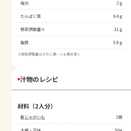
塩分
2 g
たんぱく質
9.4 g
野菜摂取量※
31 g
脂質
5.8 g
※
野菜摂取量はきのこ類・いも類を除く
汁物のレシピ
材料（2人分）
新じゃがいも
2個
大根・正味
50g