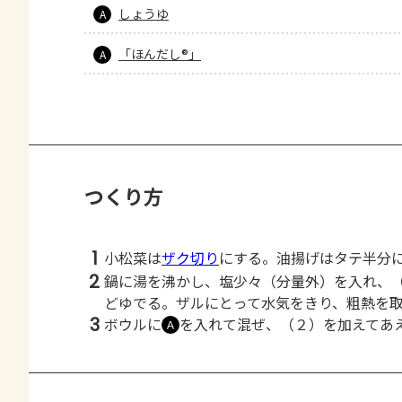
しょうゆ
A
「ほんだし®」
A
つくり方
1
小松菜は
ザク切り
にする。油揚げはタテ半分
2
鍋に湯を沸かし、塩少々（分量外）を入れ、
どゆでる。ザルにとって水気をきり、粗熱を
3
ボウルに
を入れて混ぜ、（２）を加えてあ
Ａ