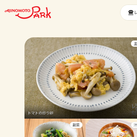
トマトの炒り卵
副菜