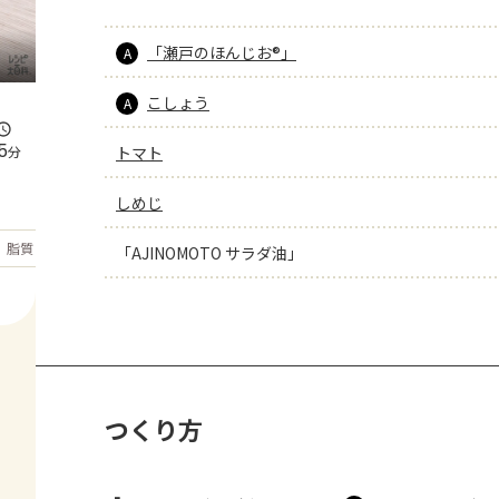
「瀬戸のほんじお®」
A
こしょう
A
5
分
トマト
しめじ
もっと見る
脂質
23.9
g
「AJINOMOTO サラダ油」
つくり方