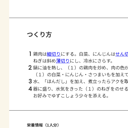
つくり方
1
鶏肉は
細切り
にする。白菜、にんじんは
せん
ねぎは斜め
薄切り
にし、冷水にさらす。
2
鍋に油を熱し、（１）の鶏肉を炒め、肉の色
（１）の白菜・にんじん・さつまいもを加え
3
水、「ほんだし」を加え、煮立ったらアクを
4
器に盛り、水気をきった（１）のねぎをのせ
お好みでゆずこしょう少々を添える。
栄養情報（1人分）