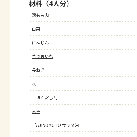
材料（4人分）
鶏もも肉
白菜
にんじん
さつまいも
長ねぎ
水
「ほんだし®」
みそ
「AJINOMOTO サラダ油」