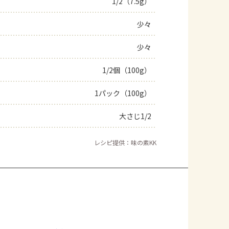
1/2（7.5g）
よくあるお問い合わせ
少々
お買い物
少々
1/2個（100g）
AJINOMOTO PARK とは
1パック（100g）
大さじ1/2
レシピ提供：味の素KK