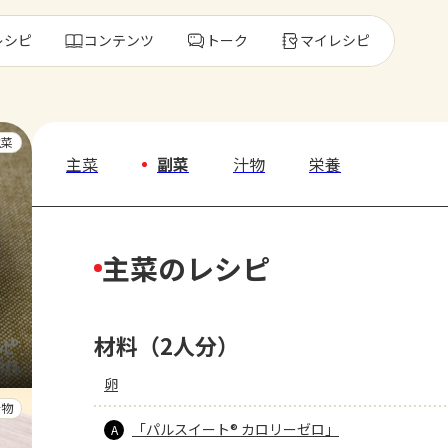
レシピ
コンテンツ
トーク
マイレシピ
レ
主菜
主菜
副菜
汁物
栄養
人気の食材・
主菜のレシピ
きゅうり
ゴーヤ
材料（2人分）
卵
汁物
「パルスイート® カロリーゼロ」
A