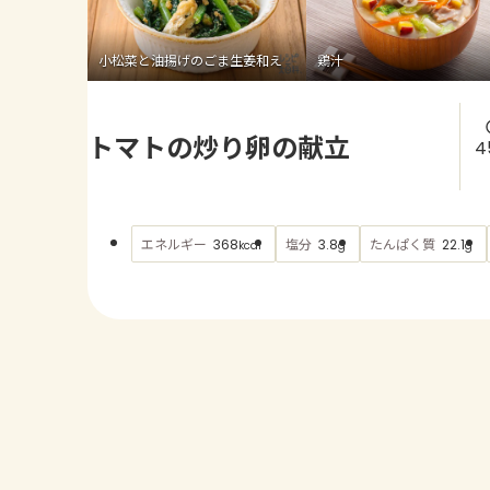
小松菜と油揚げのごま生姜和え
鶏汁
トマトの炒り卵の献立
4
エネルギー
塩分
たんぱく質
368
3.8
22.1
kcal
g
g