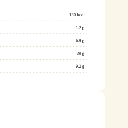
130 kcal
1.2 g
6.9 g
89 g
9.2 g