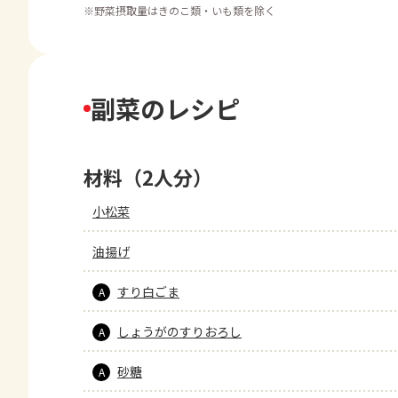
※
野菜摂取量はきのこ類・いも類を除く
副菜のレシピ
材料（2人分）
小松菜
油揚げ
すり白ごま
A
しょうがのすりおろし
A
砂糖
A