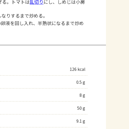
ぜる。トマトは
乱切り
にし、しめじは小房
んなりするまで炒める。
の卵液を回し入れ、半熟状になるまで炒め
126 kcal
0.5 g
8 g
50 g
9.1 g