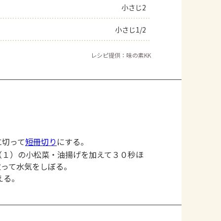
小さじ2
小さじ1/2
レシピ提供：味の素KK
に切って
短冊切り
にする。
（１）の小松菜・油揚げを加えて３０秒ほ
取って水気をしぼる。
える。