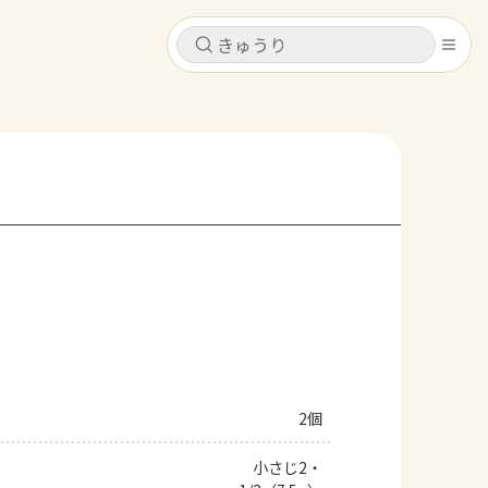
キャンセル
キャンセル
シピ
コンテンツ
ログインするとレシピを保存できます
ログイン
新規登録
レシピ
ホーム
なす
トマト
とうもろこし
ピーマン
みょうが
コンテンツ
レシピ
2個
トーク
小さじ2・