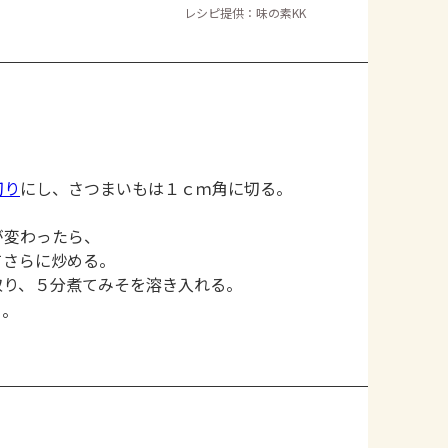
レシピ提供：味の素KK
切り
にし、さつまいもは１ｃｍ角に切る。
が変わったら、
てさらに炒める。
取り、５分煮てみそを溶き入れる。
る。