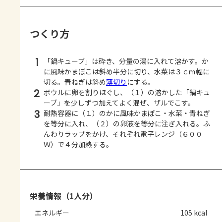
つくり方
1
「鍋キューブ」は砕き、分量の湯に入れて溶かす。か
に風味かまぼこは斜め半分に切り、水菜は３ｃｍ幅に
切る。青ねぎは斜め
薄切り
にする。
2
ボウルに卵を割りほぐし、（１）の溶かした「鍋キュ
ーブ」を少しずつ加えてよく混ぜ、ザルでこす。
3
耐熱容器に（１）のかに風味かまぼこ・水菜・青ねぎ
を等分に入れ、（２）の卵液を等分に注ぎ入れる。ふ
んわりラップをかけ、それぞれ電子レンジ（６００
Ｗ）で４分加熱する。
栄養情報（1人分）
エネルギー
105 kcal