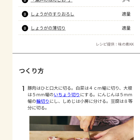
しょうがのすりおろし
適量
B
しょうがの薄切り
適量
B
レシピ提供：味の素KK
つくり方
1
豚肉はひと口大に切る。白菜は４ｃｍ幅に切り、大根
は５ｍｍ幅の
いちょう切り
にする。にんじんは５ｍｍ
幅の
輪切り
にし、しめじは小房に分ける。豆腐は８等
分に切る。