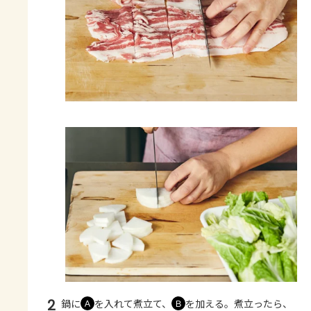
2
鍋に
を入れて煮立て、
を加える。煮立ったら、
Ａ
Ｂ