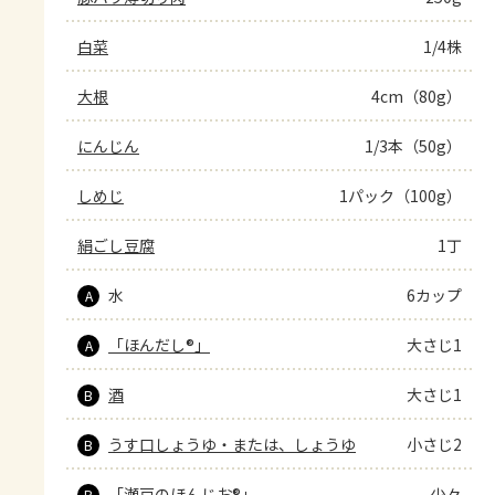
白菜
1/4株
大根
4cm（80g）
にんじん
1/3本（50g）
しめじ
1パック（100g）
絹ごし豆腐
1丁
水
6カップ
A
「ほんだし®」
大さじ1
A
酒
大さじ1
B
うす口しょうゆ・または、しょうゆ
小さじ2
B
「瀬戸のほんじお®」
少々
B