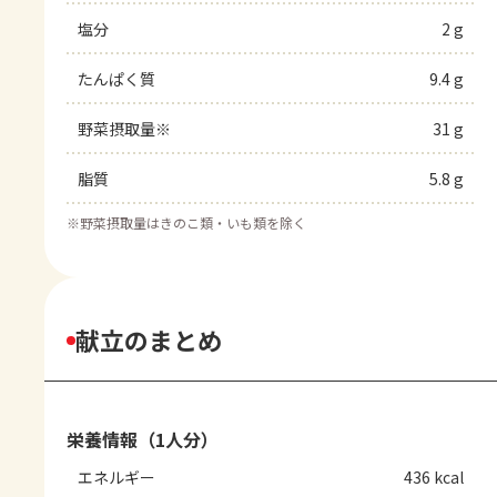
塩分
2 g
たんぱく質
9.4 g
野菜摂取量※
31 g
脂質
5.8 g
※
野菜摂取量はきのこ類・いも類を除く
献立のまとめ
栄養情報（1人分）
エネルギー
436 kcal