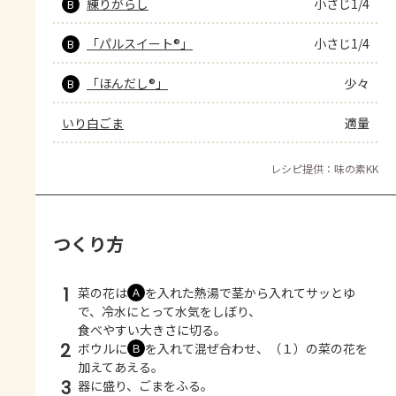
練りがらし
小さじ1/4
B
「パルスイート®」
小さじ1/4
B
「ほんだし®」
少々
B
いり白ごま
適量
レシピ提供：味の素KK
つくり方
1
菜の花は
を入れた熱湯で茎から入れてサッとゆ
Ａ
で、冷水にとって水気をしぼり、
食べやすい大きさに切る。
2
ボウルに
を入れて混ぜ合わせ、（１）の菜の花を
Ｂ
加えてあえる。
3
器に盛り、ごまをふる。