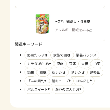
「鍋キューブ®」鶏だし・うま塩
商品・アレルギー情報をみる
関連キーワード
野菜たっぷり
家族で囲む
栄養バランス
カラダぽかぽか
豚肉
豆腐
大根
白菜
鍋物
和風
秋レシピ
冬レシピ
勝ち飯
「味の素®」
鍋キューブ®
ほんだし®
パルスイート®
瀬戸のほんじお®