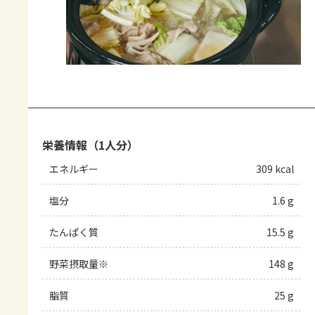
栄養情報（1人分）
エネルギー
309 kcal
塩分
1.6 g
たんぱく質
15.5 g
野菜摂取量※
148 g
脂質
25 g