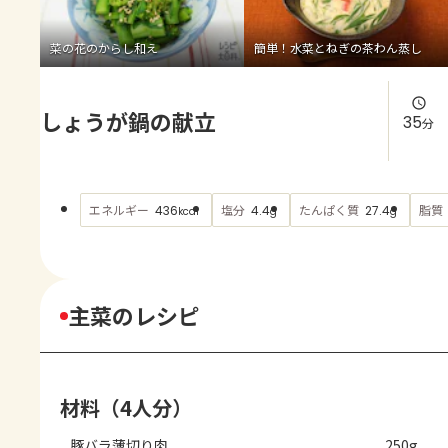
よくあるお問い合わせ
菜の花のからし和え
簡単！水菜とねぎの茶わん蒸し
お買い物
しょうが鍋の献立
AJINOMOTO PARK とは
35
分
エネルギー
塩分
たんぱく質
脂質
436
4.4
27.4
kcal
g
g
主菜のレシピ
材料（4人分）
豚バラ薄切り肉
250g