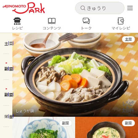
キャンセル
キャンセル
レシピ
コンテンツ
トーク
マイレシピ
レシピ
コンテンツ
ログインするとレシピを保存できます
主菜
ログイン
新規登録
主菜
人気の食材・レシピ
副菜
ホーム
きゅうり
なす
トマト
とうもろこし
ピーマン
みょうが
ゴーヤ
コンテンツ
副菜
レシピ
しょうが鍋
栄養
トーク
副菜
副菜