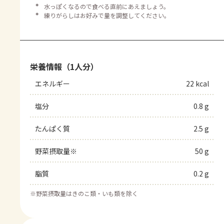
＊
水っぽくなるので食べる直前にあえましょう。
＊
練りがらしはお好みで量を調整してください。
栄養情報（1人分）
エネルギー
22 kcal
塩分
0.8 g
たんぱく質
2.5 g
野菜摂取量※
50 g
脂質
0.2 g
※
野菜摂取量はきのこ類・いも類を除く