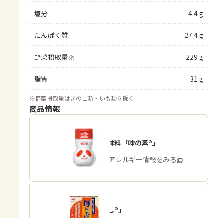
塩分
4.4 g
たんぱく質
27.4 g
野菜摂取量※
229 g
脂質
31 g
※
野菜摂取量はきのこ類・いも類を除く
商品情報
うま味調味料「味の素®」
商品・アレルギー情報をみる
「ほんだし®」