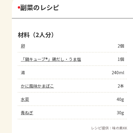
副菜のレシピ
材料（2人分）
卵
2個
「鍋キューブ®」鶏だし・うま塩
1個
湯
240ml
かに風味かまぼこ
2本
水菜
40g
青ねぎ
30g
レシピ提供：味の素KK