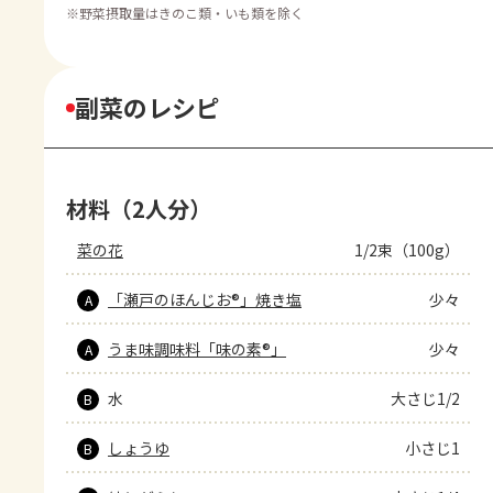
※
野菜摂取量はきのこ類・いも類を除く
副菜のレシピ
材料（2人分）
菜の花
1/2束（100g）
「瀬戸のほんじお®」焼き塩
少々
A
うま味調味料「味の素®」
少々
A
水
大さじ1/2
B
しょうゆ
小さじ1
B