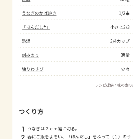
うなぎのかば焼き
1/2串
「ほんだし®」
小さじ2/3
熱湯
3/4カップ
刻みのり
適量
練りわさび
少々
レシピ提供：味の素KK
つくり方
1
うなぎは２ｃｍ幅に切る。
2
器にご飯をよそい、「ほんだし」をふって（１）のう