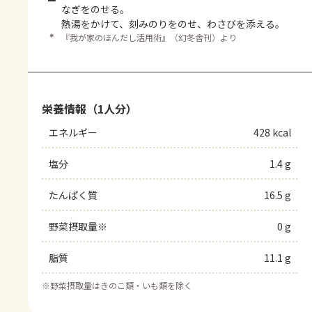
なぎをのせる。
熱湯をかけて、刻みのりをのせ、わさびを添える。
＊
『我が家のほんだし活用術』（幻冬舎刊）より
栄養情報（1人分）
エネルギー
428 kcal
塩分
1.4 g
たんぱく質
16.5 g
野菜摂取量※
0 g
脂質
11.1 g
※
野菜摂取量はきのこ類・いも類を除く