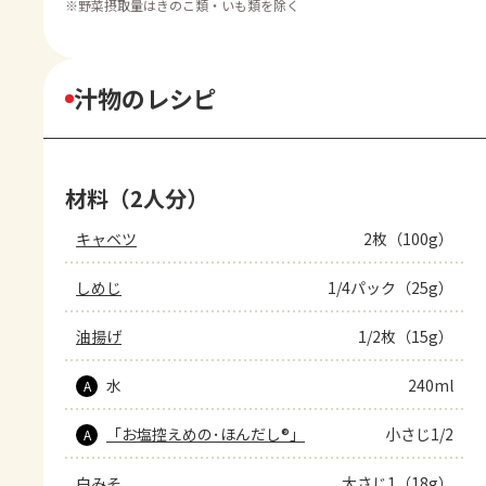
※
野菜摂取量はきのこ類・いも類を除く
汁物のレシピ
材料（2人分）
キャベツ
2枚（100g）
しめじ
1/4パック（25g）
油揚げ
1/2枚（15g）
水
240ml
A
「お塩控えめの･ほんだし®」
小さじ1/2
A
白みそ
大さじ1（18g）