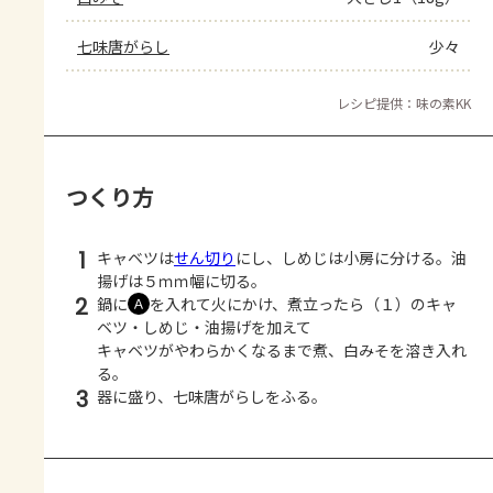
七味唐がらし
少々
レシピ提供：味の素KK
つくり方
1
キャベツは
せん切り
にし、しめじは小房に分ける。油
揚げは５ｍｍ幅に切る。
2
鍋に
を入れて火にかけ、煮立ったら（１）のキャ
Ａ
ベツ・しめじ・油揚げを加えて
キャベツがやわらかくなるまで煮、白みそを溶き入れ
る。
3
器に盛り、七味唐がらしをふる。