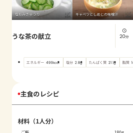
よくあるお問い合わせ
塩もみきゅうり
キャベツとしめじの味噌汁
お買い物
うな茶の献立
AJINOMOTO PARK とは
20
分
エネルギー
塩分
たんぱく質
脂質
499
2.8
21.1
1
kcal
g
g
主食のレシピ
材料（1人分）
ご飯
180g