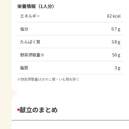
栄養情報（1人分）
エネルギー
62 kcal
塩分
0.7 g
たんぱく質
3.8 g
野菜摂取量※
50 g
脂質
3 g
※
野菜摂取量はきのこ類・いも類を除く
献立のまとめ