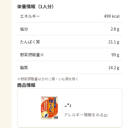
栄養情報（1人分）
エネルギー
499 kcal
塩分
2.8 g
たんぱく質
21.1 g
野菜摂取量※
99 g
脂質
14.2 g
※
野菜摂取量はきのこ類・いも類を除く
商品情報
「ほんだし®」
商品・アレルギー情報をみる