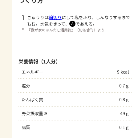
つくり方
1
きゅうりは
輪切り
にして塩をふり、しんなりするまで
もむ。水気をきって、
であえる。
Ａ
＊
『我が家のほんだし活用術』（幻冬舎刊）より
栄養情報（1人分）
エネルギー
9 kcal
塩分
0.7 g
たんぱく質
0.8 g
野菜摂取量※
49 g
脂質
0.1 g