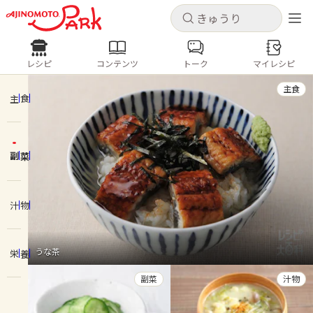
キャンセル
キャンセル
レシピ
コンテンツ
トーク
マイレシピ
レシピ
コンテンツ
ログインするとレシピを保存できます
主食
ログイン
新規登録
主食
人気の食材・レシピ
副菜
ホーム
きゅうり
なす
トマト
とうもろこし
ピーマン
みょうが
ゴーヤ
コンテンツ
汁物
レシピ
うな茶
栄養
トーク
副菜
汁物