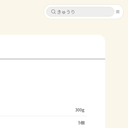
キャンセル
キャンセル
シピ
コンテンツ
ログインするとレシピを保存できます
ログイン
新規登録
レシピ
ホーム
なす
トマト
とうもろこし
ピーマン
みょうが
コンテンツ
レシピ
300g
トーク
5個