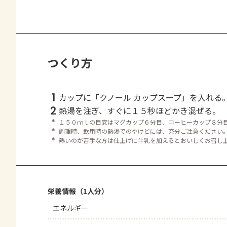
つくり方
1
カップに「クノール カップスープ」を入れる
2
熱湯を注ぎ、すぐに１５秒ほどかき混ぜる。
＊
１５０ｍｌの目安はマグカップ６分目、コーヒーカップ８分
＊
調理時、飲用時の熱湯でのやけどには、充分ご注意ください
＊
熱いのが苦手な方は仕上げに牛乳を加えるとおいしくお召し
栄養情報（1人分）
エネルギー