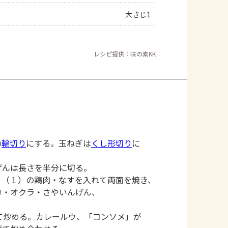
大さじ1
レシピ提供：味の素KK
の
輪切り
にする。玉ねぎは
くし形切り
に
げんは長さを半分に切る。
、（１）の鶏肉・なすを入れて両面を焼き、
カ・オクラ・さやいんげん、
て炒める。カレールウ、「コンソメ」が