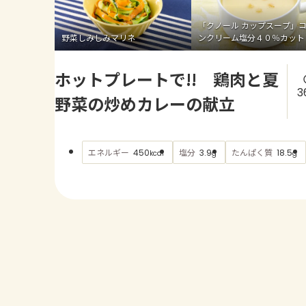
「クノール カップスープ」
野菜しみしみマリネ
ンクリーム塩分４０％カット
ホットプレートで!! 鶏肉と夏
3
野菜の炒めカレーの献立
エネルギー
塩分
たんぱく質
450
3.9
18.5
kcal
g
g