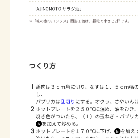
「AJINOMOTO サラダ油」
＊
「味の素KKコンソメ」固形１個は、顆粒で小さじ2杯です。
つくり方
1
鶏肉は３ｃｍ角に切り、なすは１．５ｃｍ幅
し、
パプリカは
乱切り
にする。オクラ、さやいん
2
ホットプレートを２５０℃に温め、油をひき
焼き色がついたら、（１）の玉ねぎ・パプリ
を加えて炒める。
Ａ
3
ホットプレートを１７０℃に下げ、
を加え
Ｂ