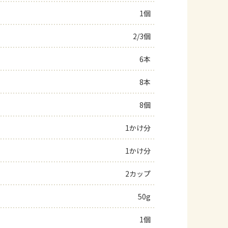
1個
よくあるお問い合わせ
2/3個
お買い物
6本
AJINOMOTO PARK とは
8本
8個
1かけ分
1かけ分
2カップ
50g
1個