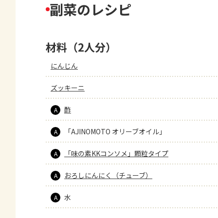
副菜のレシピ
材料（2人分）
にんじん
ズッキーニ
酢
A
「AJINOMOTO オリーブオイル」
A
「味の素KKコンソメ」顆粒タイプ
A
おろしにんにく（チューブ）
A
水
A