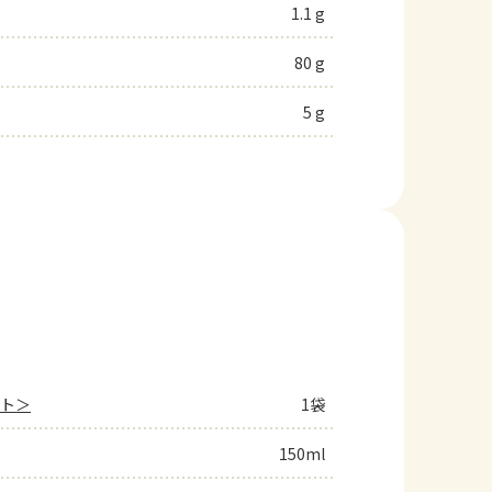
1.1 g
80 g
5 g
ット＞
1袋
150ml