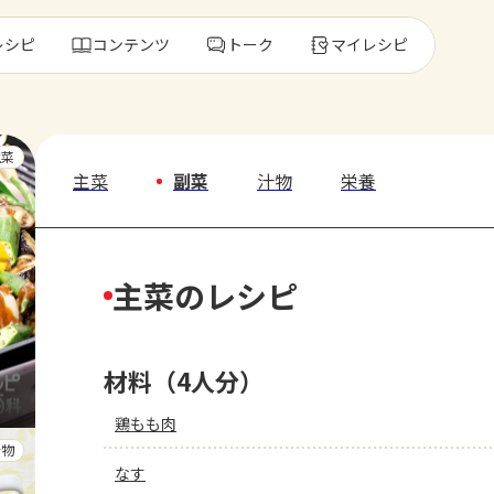
レシピ
コンテンツ
トーク
マイレシピ
レ
主菜
主菜
副菜
汁物
栄養
人気の食材・
主菜のレシピ
きゅうり
ゴーヤ
材料（4人分）
鶏もも肉
汁物
なす