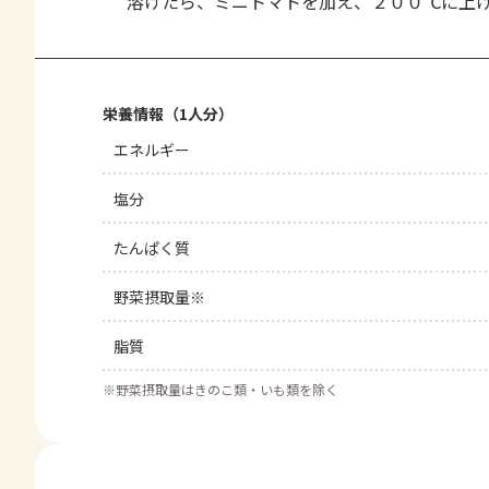
溶けたら、ミニトマトを加え、２００℃に上
栄養情報（1人分）
エネルギー
塩分
たんぱく質
野菜摂取量※
脂質
※
野菜摂取量はきのこ類・いも類を除く