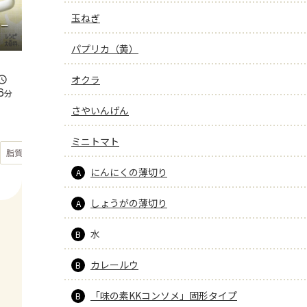
玉ねぎ
コー
パプリカ（黄）
オクラ
6
分
さやいんげん
ミニトマト
もっと見る
脂質
26.6
g
にんにくの薄切り
A
しょうがの薄切り
A
水
B
カレールウ
B
「味の素KKコンソメ」固形タイプ
B