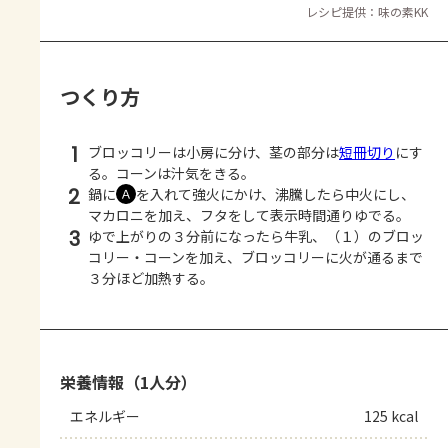
レシピ提供：味の素KK
つくり方
1
ブロッコリーは小房に分け、茎の部分は
短冊切り
にす
る。コーンは汁気をきる。
2
鍋に
を入れて強火にかけ、沸騰したら中火にし、
Ａ
マカロニを加え、フタをして表示時間通りゆでる。
3
ゆで上がりの３分前になったら牛乳、（１）のブロッ
コリー・コーンを加え、ブロッコリーに火が通るまで
３分ほど加熱する。
栄養情報（1人分）
エネルギー
125 kcal