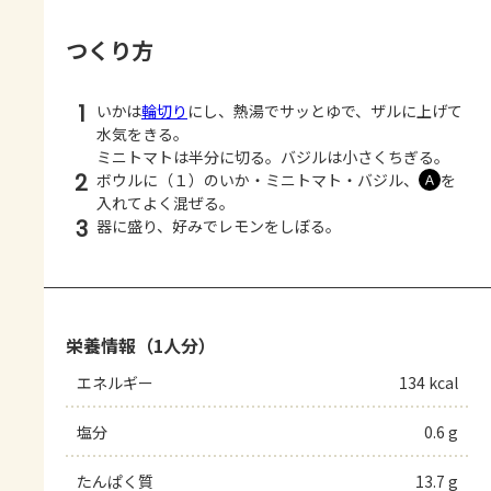
つくり方
1
いかは
輪切り
にし、熱湯でサッとゆで、ザルに上げて
水気をきる。
ミニトマトは半分に切る。バジルは小さくちぎる。
2
ボウルに（１）のいか・ミニトマト・バジル、
を
Ａ
入れてよく混ぜる。
3
器に盛り、好みでレモンをしぼる。
栄養情報（1人分）
エネルギー
134 kcal
塩分
0.6 g
たんぱく質
13.7 g