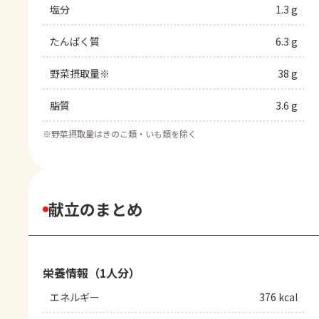
塩分
1.3 g
たんぱく質
6.3 g
野菜摂取量※
38 g
脂質
3.6 g
※
野菜摂取量はきのこ類・いも類を除く
献立のまとめ
栄養情報（1人分）
エネルギー
376 kcal