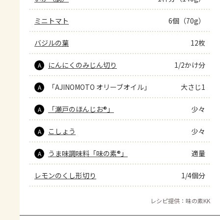
ミニトマト
6個（70g）
バジルの葉
12枚
にんにくのみじん切り
1/2かけ分
A
「AJINOMOTO オリーブオイル」
大さじ1
A
「瀬戸のほんじお®」
少々
A
こしょう
少々
A
うま味調味料「味の素®」
適量
A
レモンのくし形切り
1/4個分
レシピ提供：味の素KK