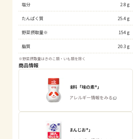
塩分
2.8 g
たんぱく質
25.4 g
野菜摂取量※
154 g
脂質
20.3 g
※
野菜摂取量はきのこ類・いも類を除く
商品情報
うま味調味料「味の素®」
商品・アレルギー情報をみる
「瀬戸のほんじお®」