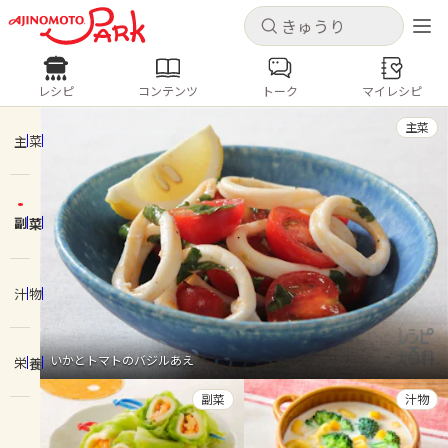
キャンセル
キャンセル
レシピ
コンテンツ
トーク
マイレシピ
レシピ
コンテンツ
ログインするとレシピを保存できます
主菜
ログイン
新規登録
主菜
人気の食材・レシピ
副菜
ホーム
きゅうり
なす
トマト
とうもろこし
ピーマン
みょうが
ゴーヤ
コンテンツ
汁物
レシピ
いかとトマトのバジルあえ
栄養
トーク
副菜
汁物