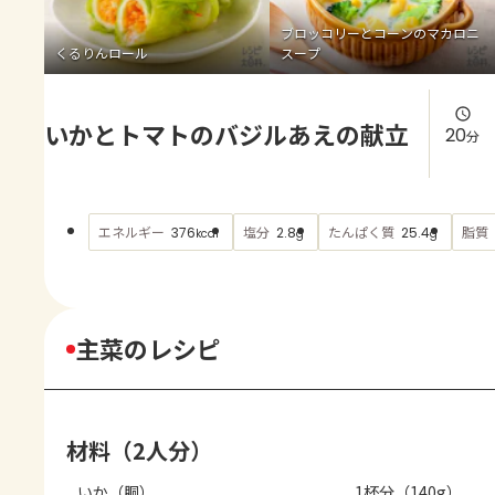
よくあるお問い合わせ
ブロッコリーとコーンのマカロニ
くるりんロール
スープ
お買い物
いかとトマトのバジルあえの献立
AJINOMOTO PARK とは
20
分
エネルギー
塩分
たんぱく質
脂質
376
2.8
25.4
kcal
g
g
主菜のレシピ
材料（2人分）
いか（胴）
1杯分（140g）