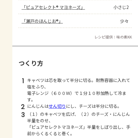
「ピュアセレクト® マヨネーズ」
小さじ2
「瀬戸のほんじお®」
少々
レシピ提供：味の素KK
つくり方
1
キャベツは芯を取って半分に切る。耐熱容器に入れて
塩をふり、
電子レンジ（６００Ｗ）で１分１０秒加熱して冷ま
す。
2
にんじんは
せん切り
にし、チーズは半分に切る。
3
（１）のキャベツを広げ、（２）のチーズ・にんじん
半量をのせ、
「ピュアセレクトマヨネーズ」半量をしぼり出し、手
前からくるくると巻く。