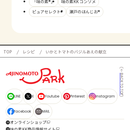
「味の素®」
味の素KK コンソメ
ピュアセレクト®
瀬戸のほんじお®
TOP
レシピ
いかとトマトのバジルあえの献立
BACK TO TOP
LINE
X
Youtube
Pinterest
Instagram
facebook
MAIL
オンラインショップ
味の素KK商品情報サイト