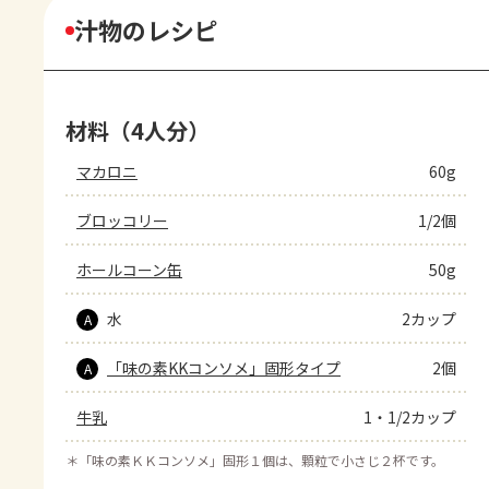
汁物のレシピ
材料（4人分）
マカロニ
60g
ブロッコリー
1/2個
ホールコーン缶
50g
水
2カップ
A
「味の素KKコンソメ」固形タイプ
2個
A
牛乳
1・1/2カップ
＊
「味の素ＫＫコンソメ」固形１個は、顆粒で小さじ２杯です。