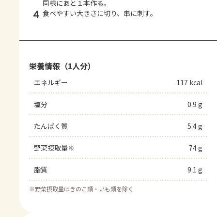
同様にあと１本作る。
4
食べやすい大きさに切り、串に刺す。
栄養情報（1人分）
エネルギー
117 kcal
塩分
0.9 g
たんぱく質
5.4 g
野菜摂取量※
74 g
脂質
9.1 g
※
野菜摂取量はきのこ類・いも類を除く