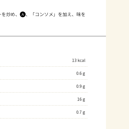
ーを炒め、
、「コンソメ」を加え、味を
Ａ
13 kcal
0.6 g
0.9 g
16 g
0.7 g