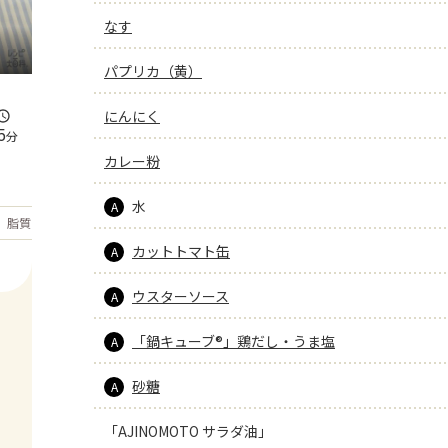
なす
パプリカ（黄）
にんにく
5
分
カレー粉
水
A
もっと見る
脂質
16.3
g
カットトマト缶
A
ウスターソース
A
「鍋キューブ®」鶏だし・うま塩
A
砂糖
A
「AJINOMOTO サラダ油」