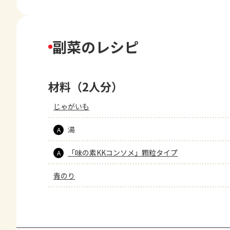
副菜のレシピ
材料（2人分）
じゃがいも
湯
A
「味の素KKコンソメ」顆粒タイプ
A
青のり