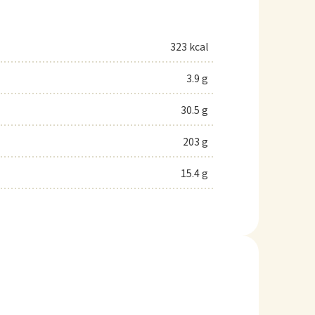
323 kcal
3.9 g
30.5 g
203 g
15.4 g