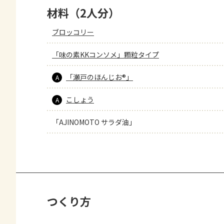
材料（2人分）
ブロッコリー
「味の素KKコンソメ」顆粒タイプ
「瀬戸のほんじお®」
A
こしょう
A
「AJINOMOTO サラダ油」
つくり方