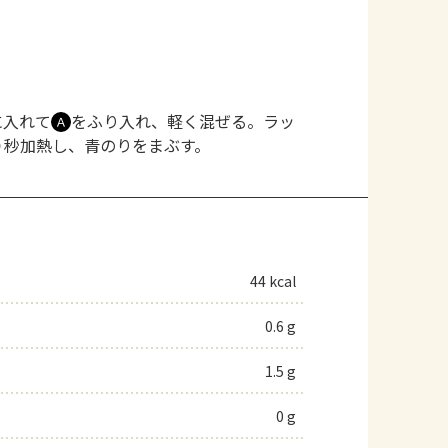
に入れて
をふり入れ、軽く混ぜる。ラッ
Ａ
０秒加熱し、青のりをまぶす。
44 kcal
0.6 g
1.5 g
0 g