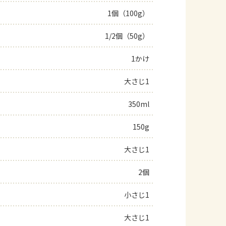
1個（100g）
よくあるお問い合わせ
1/2個（50g）
お買い物
1かけ
AJINOMOTO PARK とは
大さじ1
350ml
150g
大さじ1
2個
小さじ1
大さじ1