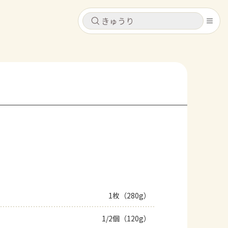
キャンセル
キャンセル
シピ
コンテンツ
ログインするとレシピを保存できます
ログイン
新規登録
レシピ
ホーム
なす
トマト
とうもろこし
ピーマン
みょうが
コンテンツ
レシピ
1枚（280g）
トーク
1/2個（120g）