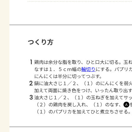
つくり方
1
鶏肉は余分な脂を取り、ひと口大に切る。玉
なすは１．５ｃｍ幅の
輪切り
にする。パプリ
にんにくは半分に切ってつぶす。
2
鍋に油大さじ１／２、（１）のにんにくを弱
加えて両面に焼き色をつけ、いったん取り出
3
油大さじ１／２、（１）の玉ねぎを加えてサ
（２）の鶏肉を戻し入れ、（１）のなす、
Ａ
（１）のパプリカを加えてひと煮立ちさせる