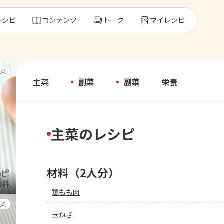
レシピ
コンテンツ
トーク
マイレシピ
レ
主菜
主菜
副菜
副菜
栄養
人気の食材・
主菜のレシピ
きゅうり
ゴーヤ
材料（2人分）
鶏もも肉
副菜
玉ねぎ