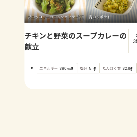
ブロッコリーのコンソメソテー
青のりポテト
チキンと野菜のスープカレーの
3
献立
エネルギー
塩分
たんぱく質
380
5.1
32.9
kcal
g
g