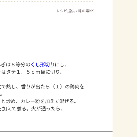
レシピ提供：味の素KK
ねぎは８等分の
くし形切り
にし、
カはタテ１．５ｃｍ幅に切り、
火で熱し、香りが出たら（１）の鶏肉を
す。
ッと炒め、カレー粉を加えて混ぜる。
を加えて煮る。火が通ったら、
。