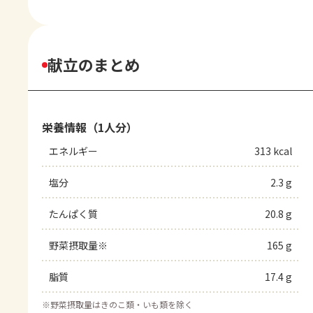
献立のまとめ
栄養情報（1人分）
エネルギー
313 kcal
塩分
2.3 g
たんぱく質
20.8 g
野菜摂取量※
165 g
脂質
17.4 g
※
野菜摂取量はきのこ類・いも類を除く