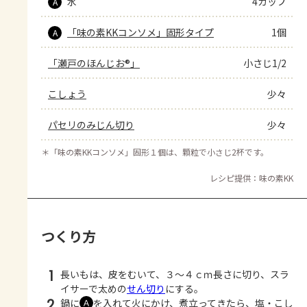
水
4カップ
A
「味の素KKコンソメ」固形タイプ
1個
A
「瀬戸のほんじお®」
小さじ1/2
こしょう
少々
パセリのみじん切り
少々
＊
「味の素KKコンソメ」固形１個は、顆粒で小さじ2杯です。
レシピ提供：味の素KK
つくり方
1
長いもは、皮をむいて、３～４ｃｍ長さに切り、スラ
イサーで太めの
せん切り
にする。
2
鍋に
を入れて火にかけ、煮立ってきたら、塩・こし
Ａ