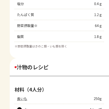
塩分
0.4 g
たんぱく質
1.2 g
野菜摂取量※
64 g
脂質
1.8 g
※
野菜摂取量はきのこ類・いも類を除く
汁物のレシピ
材料（4人分）
長いも
250g