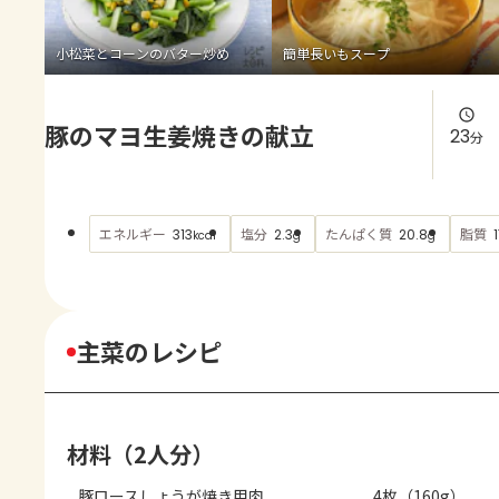
よくあるお問い合わせ
小松菜とコーンのバター炒め
簡単長いもスープ
お買い物
豚のマヨ生姜焼きの献立
AJINOMOTO PARK とは
23
分
エネルギー
塩分
たんぱく質
脂質
313
2.3
20.8
kcal
g
g
主菜のレシピ
材料（2人分）
豚ロースしょうが焼き用肉
4枚（160g）