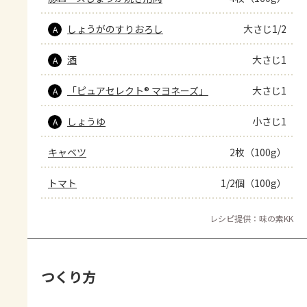
しょうがのすりおろし
大さじ1/2
A
酒
大さじ1
A
「ピュアセレクト® マヨネーズ」
大さじ1
A
しょうゆ
小さじ1
A
キャベツ
2枚（100g）
トマト
1/2個（100g）
レシピ提供：味の素KK
つくり方