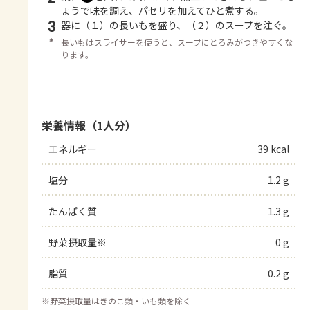
ょうで味を調え、パセリを加えてひと煮する。
3
器に（１）の長いもを盛り、（２）のスープを注ぐ。
＊
長いもはスライサーを使うと、スープにとろみがつきやすくな
ります。
栄養情報（1人分）
エネルギー
39 kcal
塩分
1.2 g
たんぱく質
1.3 g
野菜摂取量※
0 g
脂質
0.2 g
※
野菜摂取量はきのこ類・いも類を除く