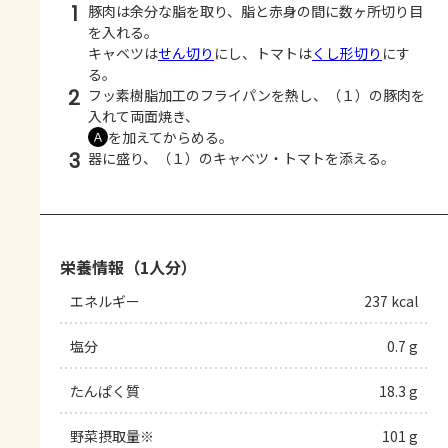
1
豚肉は余分な脂を取り、脂と赤身の間に数ヶ所切り目
を入れる。
キャベツは
せん切り
にし、トマトは
くし形切り
にす
る。
2
フッ素樹脂加工のフライパンを熱し、（１）の豚肉を
入れて両面焼き、
を加えてからめる。
Ａ
3
器に盛り、（１）のキャベツ・トマトを添える。
栄養情報（1人分）
エネルギー
237 kcal
塩分
0.7 g
たんぱく質
18.3 g
野菜摂取量※
101 g