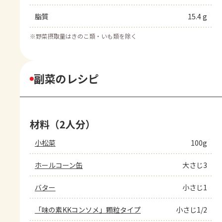
脂質
15.4 g
※
野菜摂取量はきのこ類・いも類を除く
副菜のレシピ
材料（2人分）
小松菜
100g
ホールコーン缶
大さじ3
バター
小さじ1
「味の素KKコンソメ」顆粒タイプ
小さじ1/2