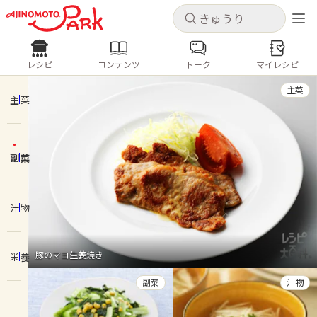
キャンセル
キャンセル
レシピ
コンテンツ
トーク
マイレシピ
レシピ
コンテンツ
ログインするとレシピを保存できます
主菜
ログイン
新規登録
主菜
人気の食材・レシピ
副菜
ホーム
きゅうり
なす
トマト
とうもろこし
ピーマン
みょうが
ゴーヤ
コンテンツ
汁物
レシピ
豚のマヨ生姜焼き
栄養
トーク
副菜
汁物