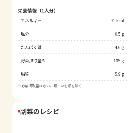
栄養情報（1人分）
エネルギー
91 kcal
塩分
0.5 g
たんぱく質
4.6 g
野菜摂取量※
105 g
脂質
5.9 g
※
野菜摂取量はきのこ類・いも類を除く
副菜のレシピ