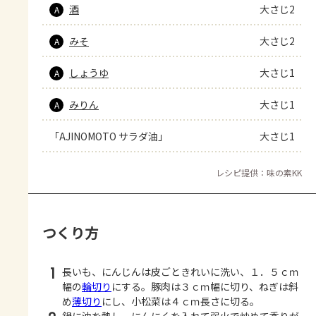
酒
大さじ2
A
みそ
大さじ2
A
しょうゆ
大さじ1
A
みりん
大さじ1
A
「AJINOMOTO サラダ油」
大さじ1
レシピ提供：味の素KK
つくり方
1
長いも、にんじんは皮ごときれいに洗い、１．５ｃｍ
幅の
輪切り
にする。豚肉は３ｃｍ幅に切り、ねぎは斜
め
薄切り
にし、小松菜は４ｃｍ長さに切る。