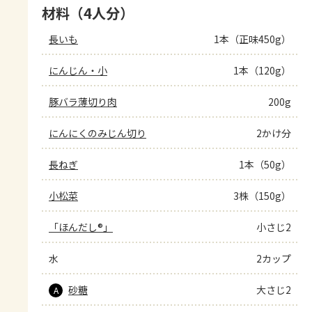
材料（4人分）
長いも
1本（正味450g）
にんじん・小
1本（120g）
豚バラ薄切り肉
200g
にんにくのみじん切り
2かけ分
長ねぎ
1本（50g）
小松菜
3株（150g）
「ほんだし®」
小さじ2
水
2カップ
砂糖
大さじ2
A