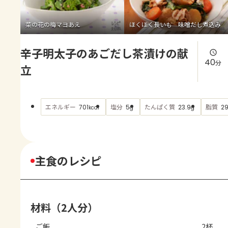
よくあるお問い合わせ
菜の花の梅マヨあえ
ほくほく長いも 味噌だし煮込み
お買い物
辛子明太子のあごだし茶漬けの献
AJINOMOTO PARK とは
40
分
立
エネルギー
塩分
たんぱく質
脂質
701
5
23.9
2
kcal
g
g
主食のレシピ
材料（2人分）
ご飯
2杯