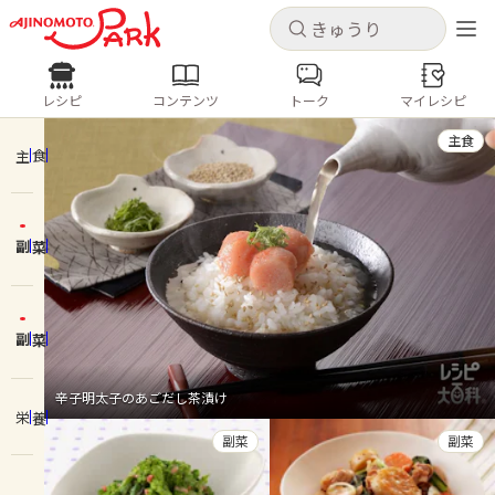
キャンセル
キャンセル
レシピ
コンテンツ
トーク
マイレシピ
レシピ
コンテンツ
ログインするとレシピを保存できます
主食
ログイン
新規登録
主食
人気の食材・レシピ
副菜
ホーム
きゅうり
なす
トマト
とうもろこし
ピーマン
みょうが
ゴーヤ
コンテンツ
副菜
レシピ
辛子明太子のあごだし茶漬け
栄養
トーク
副菜
副菜