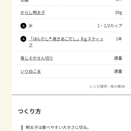
からし明太子
20g
水
1・1/2カップ
A
「ほんだし® 焼きあごだし」8ｇスティッ
1本
A
ク
青じそのせん切り
適量
いり白ごま
適量
レシピ提供：味の素KK
つくり方
1
明太子は食べやすい大きさに切る。