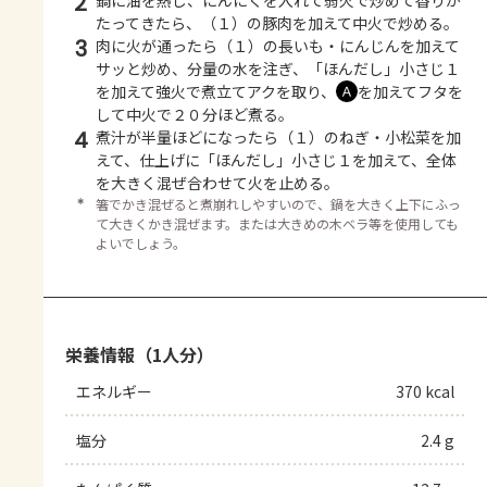
2
鍋に油を熱し、にんにくを入れて弱火で炒めて香りが
たってきたら、（１）の豚肉を加えて中火で炒める。
3
肉に火が通ったら（１）の長いも・にんじんを加えて
サッと炒め、分量の水を注ぎ、「ほんだし」小さじ１
を加えて強火で煮立てアクを取り、
を加えてフタを
Ａ
して中火で２０分ほど煮る。
4
煮汁が半量ほどになったら（１）のねぎ・小松菜を加
えて、仕上げに「ほんだし」小さじ１を加えて、全体
を大きく混ぜ合わせて火を止める。
＊
箸でかき混ぜると煮崩れしやすいので、鍋を大きく上下にふっ
て大きくかき混ぜます。または大きめの木ベラ等を使用しても
よいでしょう。
栄養情報（1人分）
エネルギー
370 kcal
塩分
2.4 g