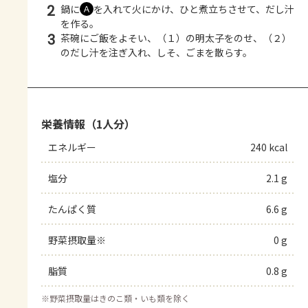
2
鍋に
を入れて火にかけ、ひと煮立ちさせて、だし汁
Ａ
を作る。
3
茶碗にご飯をよそい、（１）の明太子をのせ、（２）
のだし汁を注ぎ入れ、しそ、ごまを散らす。
栄養情報（1人分）
エネルギー
240 kcal
塩分
2.1 g
たんぱく質
6.6 g
野菜摂取量※
0 g
脂質
0.8 g
※
野菜摂取量はきのこ類・いも類を除く