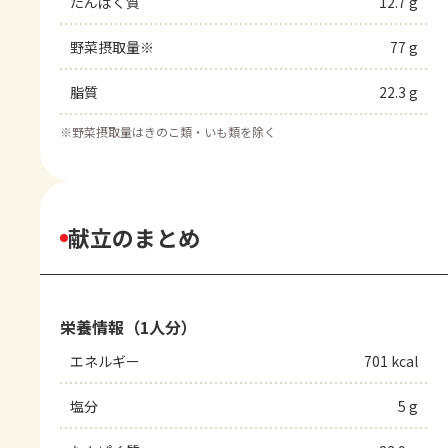
たんぱく質
12.7 g
野菜摂取量※
77 g
脂質
22.3 g
※
野菜摂取量はきのこ類・いも類を除く
献立のまとめ
栄養情報（1人分）
エネルギー
701 kcal
塩分
5 g