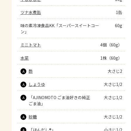
ツナ水煮缶
1缶
味の素冷凍食品KK「スーパースイートコー
60g
ン」
ミニトマト
4個（60g）
水菜
1株（60g）
酢
大さじ2
A
しょうゆ
大さじ1/2
A
「AJINOMOTO ごま油好きの純正
大さじ1/2
A
ごま油」
砂糖
大さじ1/2
A
「ほんだし®」
小さじ1/2
A