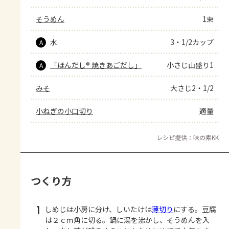
そうめん
1束
水
3・1/2カップ
A
「ほんだし® 焼きあごだし」
小さじ山盛り1
A
みそ
大さじ2・1/2
小ねぎの小口切り
適量
レシピ提供：味の素KK
つくり方
1
しめじは小房に分け、しいたけは
薄切り
にする。豆腐
は２ｃｍ角に切る。鍋に湯を沸かし、そうめんを入