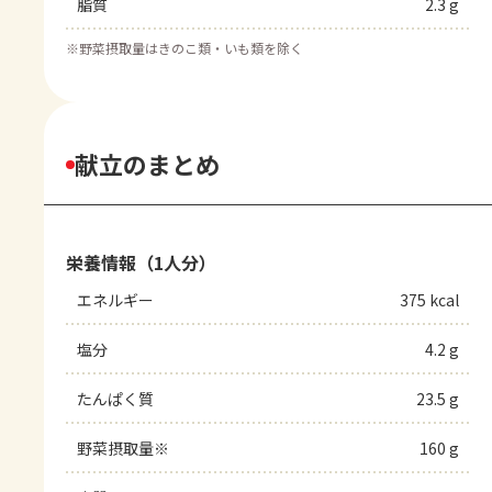
脂質
2.3 g
※
野菜摂取量はきのこ類・いも類を除く
献立のまとめ
栄養情報（1人分）
エネルギー
375 kcal
塩分
4.2 g
たんぱく質
23.5 g
野菜摂取量※
160 g