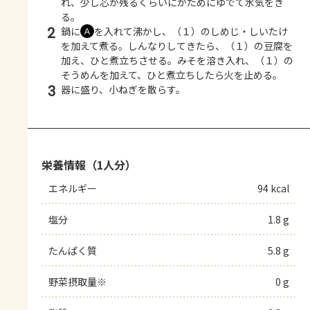
れ、少し芯が残るくらいにかためにゆでて水気をき
る。
2
鍋に
を入れて沸かし、（１）のしめじ・しいたけ
Ａ
を加えて煮る。しんなりしてきたら、（１）の豆腐を
加え、ひと煮立ちさせる。みそを溶き入れ、（１）の
そうめんを加えて、ひと煮立ちしたら火を止める。
3
器に盛り、小ねぎを散らす。
栄養情報（1人分）
エネルギー
94 kcal
塩分
1.8 g
たんぱく質
5.8 g
野菜摂取量※
0 g