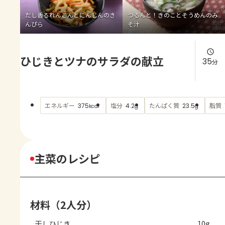
よくあるお問い合わせ
だし香るれんこんとにんじんのき
つるんと！きのことそうめんのみ
んぴら
そ汁
お買い物
ひじきとツナのサラダの献立
AJINOMOTO PARK とは
35
分
エネルギー
塩分
たんぱく質
脂質
375
4.2
23.5
kcal
g
g
主菜のレシピ
材料（2人分）
干しひじき
10g