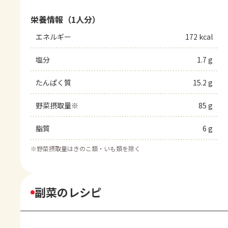
栄養情報（1人分）
エネルギー
172 kcal
塩分
1.7 g
たんぱく質
15.2 g
野菜摂取量※
85 g
脂質
6 g
※
野菜摂取量はきのこ類・いも類を除く
副菜のレシピ