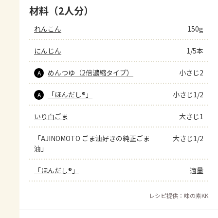
材料（2人分）
れんこん
150g
にんじん
1/5本
めんつゆ（2倍濃縮タイプ）
小さじ2
A
「ほんだし®」
小さじ1/2
A
いり白ごま
大さじ1
「AJINOMOTO ごま油好きの純正ごま
大さじ1/2
油」
「ほんだし®」
適量
レシピ提供：味の素KK