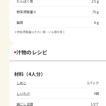
たんぱく質
2.5 g
野菜摂取量※
75 g
脂質
6 g
※
野菜摂取量はきのこ類・いも類を除く
汁物のレシピ
材料（4人分）
しめじ
1パック
しいたけ
3個
絹ごし豆腐
1/2丁