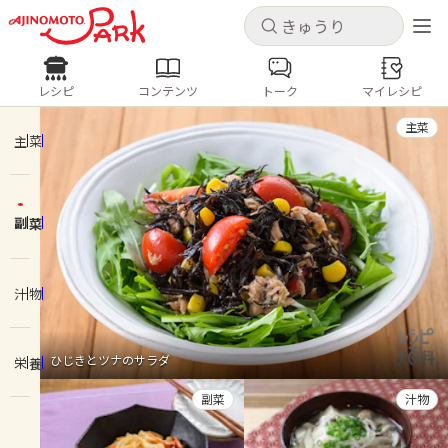
キャンセル
キャンセル
レシピ
コンテンツ
トーク
マイレシピ
レシピ
コンテンツ
ログインするとレシピを保存できます
主菜
ログイン
新規登録
主菜
人気の食材・レシピ
副菜
ホーム
きゅうり
なす
トマト
とうもろこし
ピーマン
みょうが
ゴーヤ
コンテンツ
汁物
レシピ
ひじきとツナのサラダ
栄養
トーク
副菜
汁物