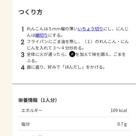
つくり方
1
れんこんは５ｍｍ幅の薄い
いちょう切り
にし、にんじ
んは
細切り
にする。
2
フライパンにごま油を熱し、（１）のれんこん・にん
じんを入れて３～４分炒める。
3
全体に火が通ったら、
を加えて味を調え、ごまを
Ａ
ふる。
4
器に盛り、好みで「ほんだし」をかける。
栄養情報（1人分）
エネルギー
109 kcal
塩分
0.7 g