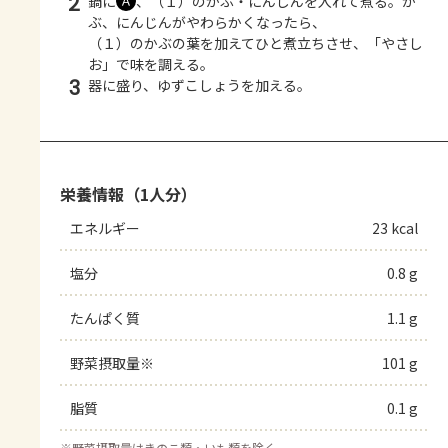
2
鍋に
、（１）のかぶ・にんじんを入れて煮る。か
Ａ
ぶ、にんじんがやわらかくなったら、
（１）のかぶの葉を加えてひと煮立ちさせ、「やさし
お」で味を調える。
3
器に盛り、ゆずこしょうを加える。
栄養情報（1人分）
エネルギー
23 kcal
塩分
0.8 g
たんぱく質
1.1 g
野菜摂取量※
101 g
脂質
0.1 g
※
野菜摂取量はきのこ類・いも類を除く