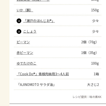
いか（胴）
150g
「瀬戸のほんじお®」
少々
A
こしょう
少々
A
ピーマン
2個（70g）
赤ピーマン
1個（35g）
ゆでたけのこ
100g
「Cook Do®」青椒肉絲用3～4人前
1箱
「AJINOMOTO サラダ油」
大さじ2
レシピ提供：味の素KK