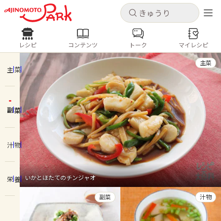
キャンセル
キャンセル
レシピ
コンテンツ
トーク
マイレシピ
レシピ
コンテンツ
ログインするとレシピを保存できます
主菜
ログイン
新規登録
主菜
人気の食材・レシピ
副菜
ホーム
きゅうり
なす
トマト
とうもろこし
ピーマン
みょうが
ゴーヤ
コンテンツ
汁物
レシピ
いかとほたてのチンジャオ
栄養
トーク
副菜
汁物