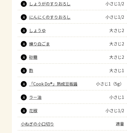
しょうがのすりおろし
小さじ1/2
A
にんにくのすりおろし
小さじ1/2
A
しょうゆ
大さじ2
A
練り白ごま
大さじ2
A
砂糖
大さじ2
A
酢
大さじ1
A
「Cook Do®」熟成豆板醤
小さじ1（5g）
A
ラー油
小さじ1
A
花椒
小さじ1/2
A
小ねぎの小口切り
適量