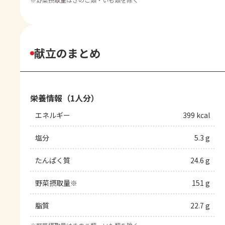
献立のまとめ
栄養情報（1人分）
エネルギー
399 kcal
塩分
5.3 g
たんぱく質
24.6 g
野菜摂取量※
151 g
脂質
22.7 g