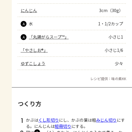
にんじん
3cm（30g）
水
1・1/2カップ
A
「丸鶏がらスープ™」
小さじ1
A
「やさしお®」
小さじ1/6
ゆずこしょう
少々
レシピ提供：味の素KK
つくり方
1
かぶは
くし形切り
にし、かぶの葉は粗
みじん切り
にす
る。にんじんは
短冊切り
にする。