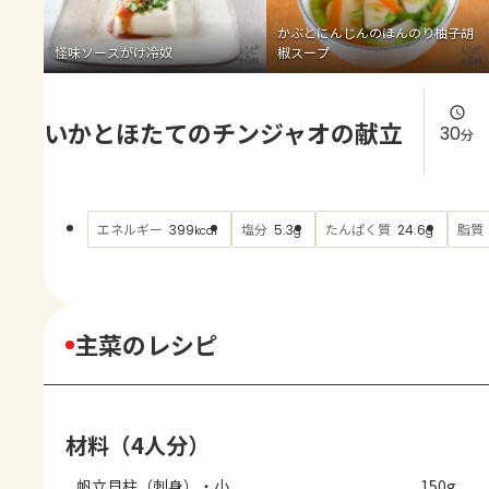
よくあるお問い合わせ
かぶとにんじんのほんのり柚子胡
怪味ソースがけ冷奴
椒スープ
お買い物
いかとほたてのチンジャオの献立
AJINOMOTO PARK とは
30
分
エネルギー
塩分
たんぱく質
脂質
399
5.3
24.6
kcal
g
g
主菜のレシピ
材料（4人分）
帆立貝柱（刺身）・小
150g