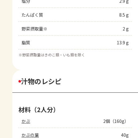
塩分
2.9 g
たんぱく質
8.5 g
野菜摂取量※
2 g
脂質
13.9 g
※
野菜摂取量はきのこ類・いも類を除く
汁物のレシピ
材料（2人分）
かぶ
2個（160g）
かぶの葉
40g