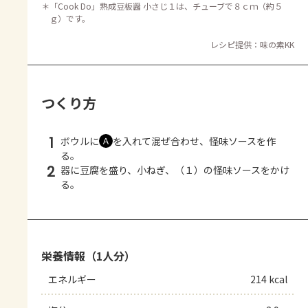
＊
「Cook Do」熟成豆板醤 小さじ１は、チューブで８ｃｍ（約５
ｇ）です。
レシピ提供：味の素KK
つくり方
1
ボウルに
を入れて混ぜ合わせ、怪味ソースを作
Ａ
る。
2
器に豆腐を盛り、小ねぎ、（１）の怪味ソースをかけ
る。
栄養情報（1人分）
エネルギー
214 kcal