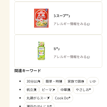
「丸鶏がらスープ™」
商品・アレルギー情報をみる
「やさしお®」
商品・アレルギー情報をみる
関連キーワード
30分以内
簡単・時短
家族で囲む
いか
帆立貝
ピーマン
中華風
やさしお®
丸鶏がらスープ
Cook Do®
瀬戸のほんじお®