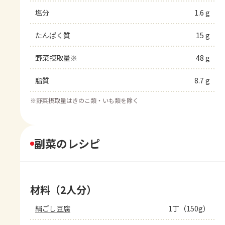
塩分
1.6 g
たんぱく質
15 g
野菜摂取量※
48 g
脂質
8.7 g
※
野菜摂取量はきのこ類・いも類を除く
副菜のレシピ
材料（2人分）
絹ごし豆腐
1丁（150g）