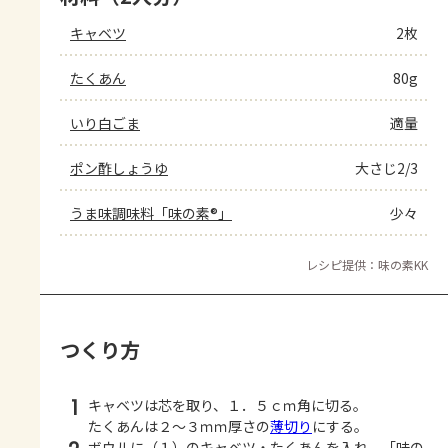
キャベツ
2枚
たくあん
80g
いり白ごま
適量
ポン酢しょうゆ
大さじ2/3
うま味調味料「味の素®」
少々
レシピ提供：味の素KK
つくり方
1
キャベツは芯を取り、１．５ｃｍ角に切る。
たくあんは２～３ｍｍ厚さの
薄切り
にする。
ボウルに（１）のキャベツ・たくあんを入れ、「味の