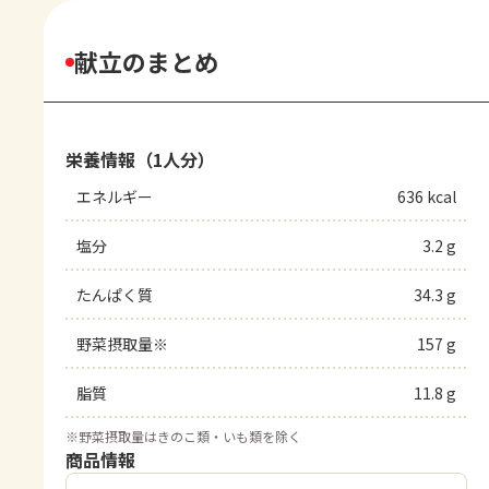
献立のまとめ
栄養情報（1人分）
エネルギー
636 kcal
塩分
3.2 g
たんぱく質
34.3 g
野菜摂取量※
157 g
脂質
11.8 g
※
野菜摂取量はきのこ類・いも類を除く
商品情報