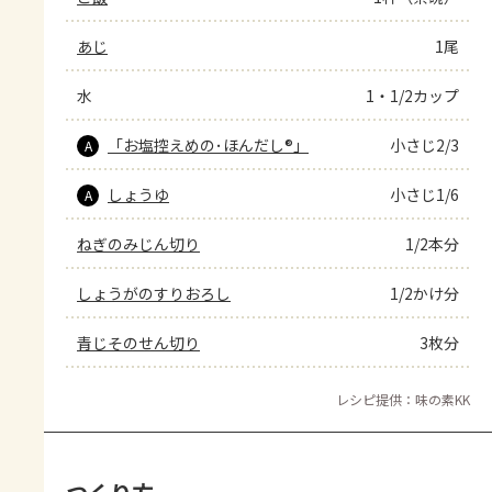
あじ
1尾
水
1・1/2カップ
「お塩控えめの･ほんだし®」
小さじ2/3
A
しょうゆ
小さじ1/6
A
ねぎのみじん切り
1/2本分
しょうがのすりおろし
1/2かけ分
青じそのせん切り
3枚分
レシピ提供：味の素KK