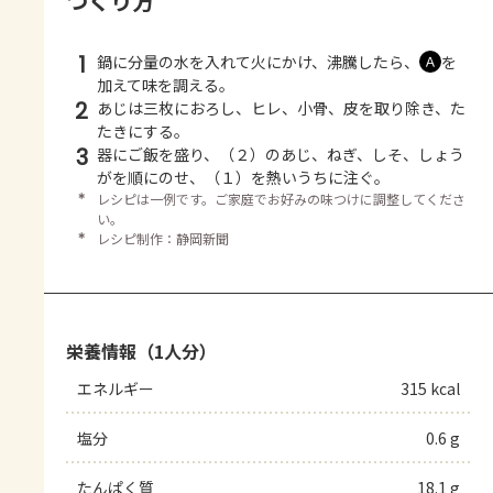
つくり方
1
鍋に分量の水を入れて火にかけ、沸騰したら、
を
Ａ
加えて味を調える。
2
あじは三枚におろし、ヒレ、小骨、皮を取り除き、た
たきにする。
3
器にご飯を盛り、（２）のあじ、ねぎ、しそ、しょう
がを順にのせ、（１）を熱いうちに注ぐ。
＊
レシピは一例です。ご家庭でお好みの味つけに調整してくださ
い。
＊
レシピ制作：静岡新聞
栄養情報（1人分）
エネルギー
315 kcal
塩分
0.6 g
たんぱく質
18.1 g