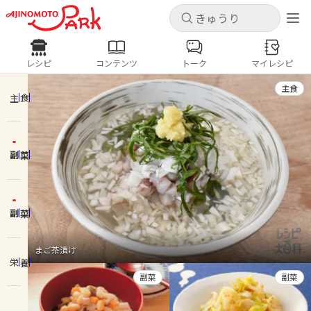
キャンセル
キャンセル
レシピ
コンテンツ
トーク
マイレシピ
レシピ
コンテンツ
ログインするとレシピを保存できます
主食
ログイン
新規登録
主食
人気の食材・レシピ
副菜
ホーム
きゅうり
なす
トマト
とうもろこし
ピーマン
みょうが
ゴーヤ
コンテンツ
副菜
レシピ
まご茶漬け
栄養
トーク
副菜
副菜