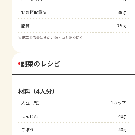
野菜摂取量※
38 g
脂質
3.5 g
※
野菜摂取量はきのこ類・いも類を除く
副菜のレシピ
材料（4人分）
大豆（乾）
1カップ
にんじん
40g
ごぼう
40g