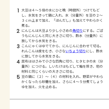
1
大豆は４～５倍の水にひと晩（時間外）つけてもど
し、水気をきって鍋に入れ、水（分量外）を豆の２～
３ｃｍ上まで加え、「ほんだし」も加えてやわらかく
煮る。
2
にんじんは大豆より少し小さめの
角切り
にする。ごぼ
うもにんじんと同じ大きさに切り、酢水（分量外）に
放してから水気をきる。
3
こんにゃくはゆでてから、にんじんに合わせて切る。
れんこんは皮をむき、小さな
いちょう切り
にし、酢水
に放してから水気をきる。
4
昆布ははさみで小さな四角に切り、ヒタヒタの水（分
量外）につける。しいたけはもどして軸を除き、他の
材料と同じくらいの大きさに切る。
5
豆の鍋に（２）～（４）の材料を入れ、野菜がやわら
かくなったら砂糖を加え、さらに４～５分煮てしょう
ゆを加え、火を止める。