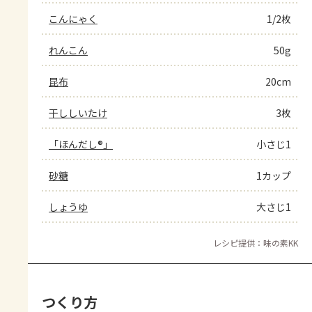
こんにゃく
1/2枚
れんこん
50g
昆布
20cm
干ししいたけ
3枚
「ほんだし®」
小さじ1
砂糖
1カップ
しょうゆ
大さじ1
レシピ提供：味の素KK
つくり方