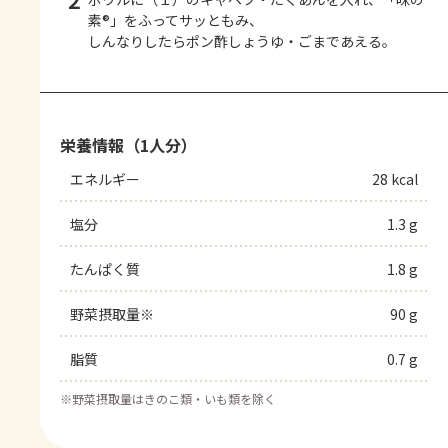
2
素®」をふってサッともみ、
しんなりしたらポン酢しょうゆ・ごまであえる。
栄養情報（1人分）
エネルギー
28 kcal
塩分
1.3 g
たんぱく質
1.8 g
野菜摂取量※
90 g
脂質
0.7 g
※
野菜摂取量はきのこ類・いも類を除く