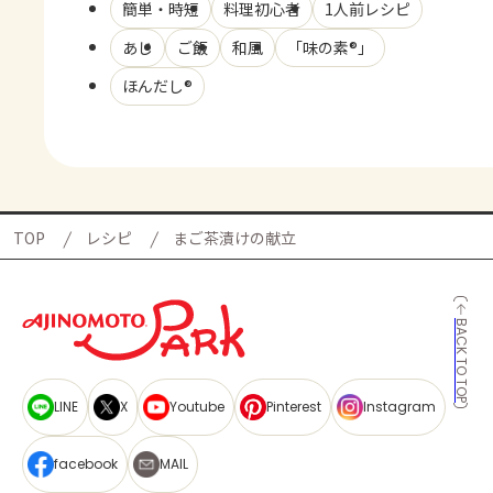
簡単・時短
料理初心者
1人前レシピ
あじ
ご飯
和風
「味の素®」
ほんだし®
TOP
レシピ
まご茶漬けの献立
BACK TO TOP
LINE
X
Youtube
Pinterest
Instagram
facebook
MAIL