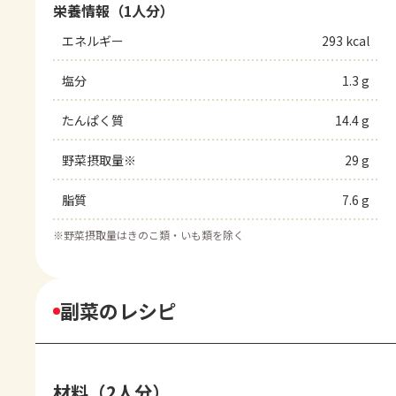
栄養情報（1人分）
エネルギー
293 kcal
塩分
1.3 g
たんぱく質
14.4 g
野菜摂取量※
29 g
脂質
7.6 g
※
野菜摂取量はきのこ類・いも類を除く
副菜のレシピ
材料（2人分）