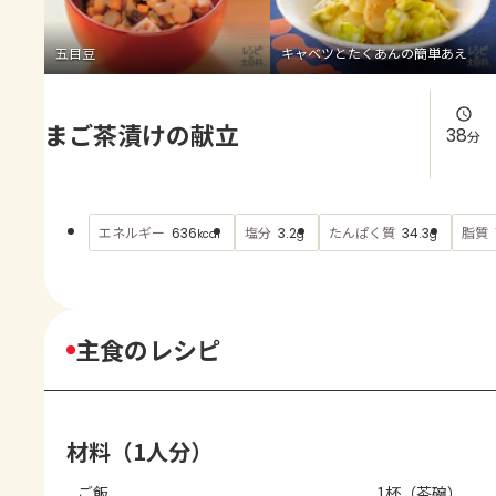
よくあるお問い合わせ
五目豆
キャベツとたくあんの簡単あえ
お買い物
まご茶漬けの献立
AJINOMOTO PARK とは
38
分
エネルギー
塩分
たんぱく質
脂質
636
3.2
34.3
kcal
g
g
主食のレシピ
材料（1人分）
ご飯
1杯（茶碗）