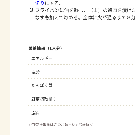
切り
にする。
2
フライパンに油を熱し、（１）の鶏肉を漬け
なすも加えて炒める。全体に火が通るまで８
栄養情報（1人分）
エネルギー
塩分
たんぱく質
野菜摂取量※
脂質
※
野菜摂取量はきのこ類・いも類を除く