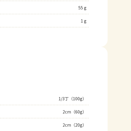
55 g
1 g
1/3丁（100g）
2cm（60g）
2cm（20g）