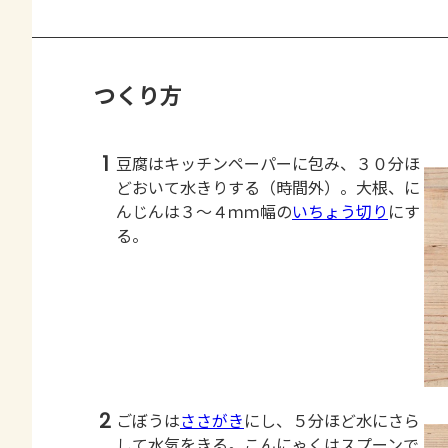
つくり方
1
豆腐はキッチンペーパーに包み、３０分ほ
どおいて水きりする（時間外）。大根、に
んじんは３～４ｍｍ幅の
いちょう切り
にす
る。
2
ごぼうは
ささがき
にし、５分ほど水にさら
して水気をきる。こんにゃくはスプーンで