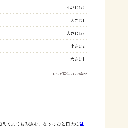
小さじ1/2
よくあるお問い合わせ
大さじ1
お買い物
大さじ1/2
AJINOMOTO PARK とは
小さじ2
大さじ1
レシピ提供：味の素KK
加えてよくもみ込む。なすはひと口大の
乱