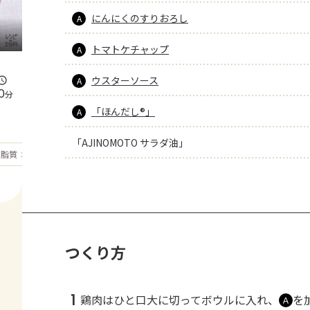
にんにくのすりおろし
A
トマトケチャップ
A
ウスターソース
A
0
分
「ほんだし®」
A
「AJINOMOTO サラダ油」
もっと見る
脂質
30.8
g
つくり方
1
鶏肉はひと口大に切ってボウルに入れ、
を
Ａ