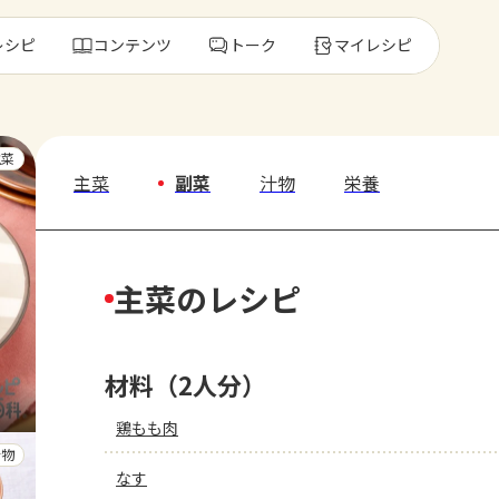
レシピ
コンテンツ
トーク
マイレシピ
レ
主菜
主菜
副菜
汁物
栄養
人気の食材・
主菜のレシピ
きゅうり
ゴーヤ
材料（2人分）
鶏もも肉
汁物
なす