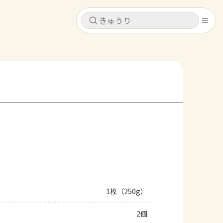
キャンセル
キャンセル
シピ
コンテンツ
ログインするとレシピを保存できます
ログイン
新規登録
レシピ
ホーム
なす
トマト
とうもろこし
ピーマン
みょうが
コンテンツ
レシピ
1枚（250g）
トーク
2個