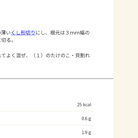
の薄い
くし形切り
にし、根元は３ｍｍ幅の
に切る。
れてよく混ぜ、（１）のたけのこ・貝割れ
25 kcal
0.6 g
1.9 g