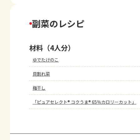
副菜のレシピ
材料（4人分）
ゆでたけのこ
貝割れ菜
梅干し
「ピュアセレクト® コクうま® 65％カロリーカット」