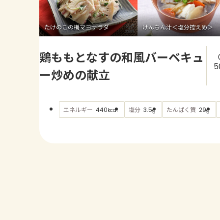
たけのこの梅マヨサラダ
けんちん汁＜塩分控えめ＞
鶏ももとなすの和風バーベキュ
5
ー炒めの献立
エネルギー
塩分
たんぱく質
440
3.5
29
kcal
g
g