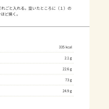
だれごと入れる。空いたところに（１）の
分ほど焼く。
335 kcal
2.1 g
22.6 g
73 g
24.9 g