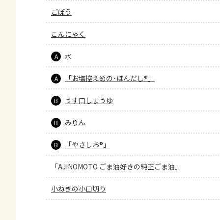
ごぼう
こんにゃく
水
A
「お塩控えめの･ほんだし®」
A
うす口しょうゆ
B
みりん
B
「やさしお®」
B
「AJINOMOTO ごま油好きの純正ごま油」
小ねぎの小口切り