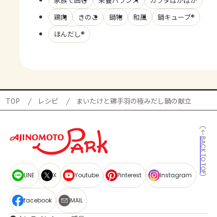
家族で囲む
栄養バランス
カラダぽかぽか
鶏肉
きのこ
鍋物
和風
鍋キューブ®
ほんだし®
TOP
レシピ
まいたけと鶏手羽の極みだし鍋の献立
BACK TO TOP
LINE
X
Youtube
Pinterest
Instagram
facebook
MAIL