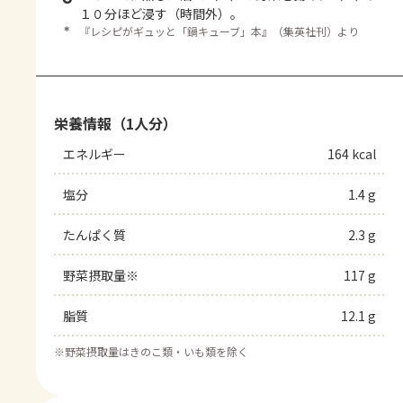
１０分ほど浸す（時間外）。
＊
『レシピがギュッと「鍋キューブ」本』（集英社刊）より
栄養情報（1人分）
エネルギー
164 kcal
塩分
1.4 g
たんぱく質
2.3 g
野菜摂取量※
117 g
脂質
12.1 g
※
野菜摂取量はきのこ類・いも類を除く