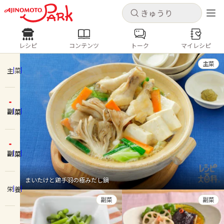
キャンセル
キャンセル
レシピ
コンテンツ
トーク
マイレシピ
レシピ
コンテンツ
ログインするとレシピを保存できます
主菜
ログイン
新規登録
主菜
人気の食材・レシピ
副菜
ホーム
きゅうり
なす
トマト
とうもろこし
ピーマン
みょうが
ゴーヤ
コンテンツ
副菜
レシピ
まいたけと鶏手羽の極みだし鍋
栄養
トーク
副菜
副菜