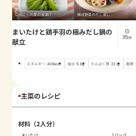
よくあるお問い合わせ
にんにくの芽の浅漬け
揚げ野菜のだし浸し
お買い物
まいたけと鶏手羽の極みだし鍋の
AJINOMOTO PARK とは
35
分
献立
エネルギー
塩分
たんぱく質
脂質
409
5.9
22.1
kcal
g
g
主菜のレシピ
材料（2人分）
まいたけ
1パック