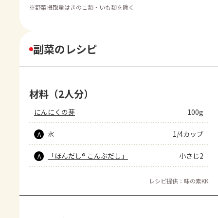
※
野菜摂取量はきのこ類・いも類を除く
副菜のレシピ
材料（2人分）
にんにくの芽
100g
水
1/4カップ
A
「ほんだし® こんぶだし」
小さじ2
A
レシピ提供：味の素KK