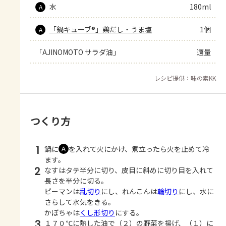
水
180ml
A
「鍋キューブ®」鶏だし・うま塩
1個
A
「AJINOMOTO サラダ油」
適量
レシピ提供：味の素KK
つくり方
1
鍋に
を入れて火にかけ、煮立ったら火を止めて冷
Ａ
ます。
2
なすはタテ半分に切り、皮目に斜めに切り目を入れて
長さを半分に切る。
ピーマンは
乱切り
にし、れんこんは
輪切り
にし、水に
さらして水気をきる。
かぼちゃは
くし形切り
にする。
3
１７０℃に熱した油で（２）の野菜を揚げ、（１）に