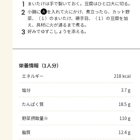
1
まいたけは手で裂いておく。豆腐はひと口大に切る。
2
小鍋に
を入れて火にかけ、煮立ったら、カット野
Ａ
菜、（１）のまいたけ、鶏手羽、（１）の豆腐を加
え、具材に火が通るまで煮る。
3
好みでゆずこしょうを添える。
栄養情報（1人分）
エネルギー
218 kcal
塩分
3.7 g
たんぱく質
18.5 g
野菜摂取量※
110 g
脂質
12.4 g