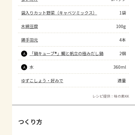
袋入りカット野菜（キャベツミックス）
1袋
木綿豆腐
100g
鶏手羽元
4本
「鍋キューブ®」鯛と帆立の極みだし鍋
2個
A
水
360ml
A
ゆずこしょう・好みで
適量
レシピ提供：味の素KK
つくり方