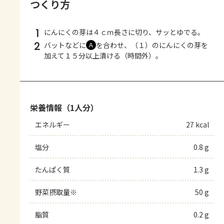
つくり方
1
にんにくの芽は４ｃｍ長さに切り、サッとゆでる。
2
バットなどに
を合わせ、（１）のにんにくの芽を
Ａ
加えて１５分以上漬ける（時間外）。
栄養情報（1人分）
エネルギー
27 kcal
塩分
0.8 g
たんぱく質
1.3 g
野菜摂取量※
50 g
脂質
0.2 g