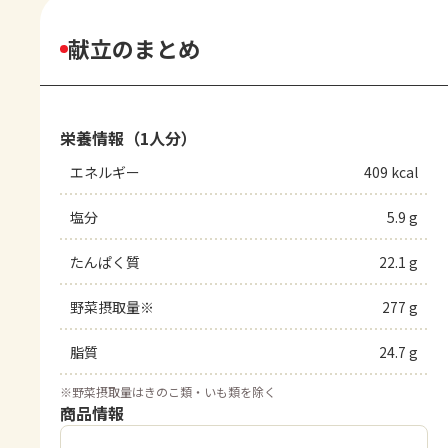
献立のまとめ
栄養情報（1人分）
エネルギー
409 kcal
塩分
5.9 g
たんぱく質
22.1 g
野菜摂取量※
277 g
脂質
24.7 g
※
野菜摂取量はきのこ類・いも類を除く
商品情報