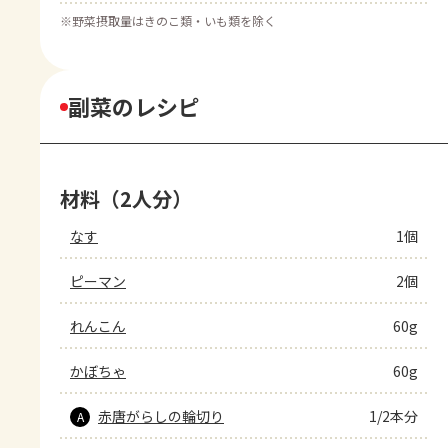
※
野菜摂取量はきのこ類・いも類を除く
副菜のレシピ
材料（2人分）
なす
1個
ピーマン
2個
れんこん
60g
かぼちゃ
60g
赤唐がらしの輪切り
1/2本分
A