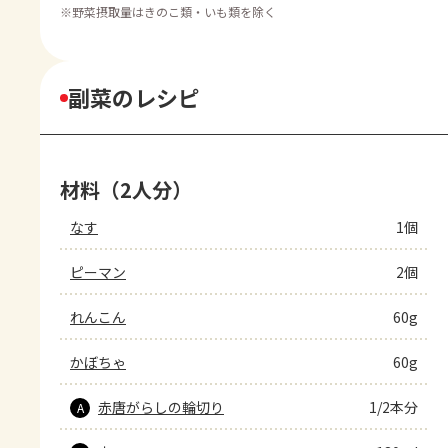
※
野菜摂取量はきのこ類・いも類を除く
副菜のレシピ
材料（2人分）
なす
1個
ピーマン
2個
れんこん
60g
かぼちゃ
60g
赤唐がらしの輪切り
1/2本分
A