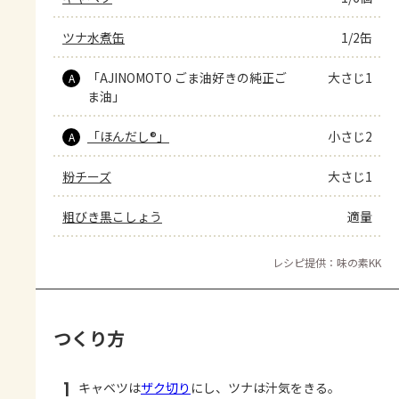
ツナ水煮缶
1/2缶
「AJINOMOTO ごま油好きの純正ご
大さじ1
A
ま油」
「ほんだし®」
小さじ2
A
粉チーズ
大さじ1
粗びき黒こしょう
適量
レシピ提供：味の素KK
つくり方
1
キャベツは
ザク切り
にし、ツナは汁気をきる。