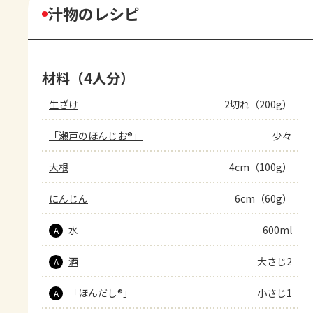
汁物のレシピ
材料（4人分）
生ざけ
2切れ（200g）
「瀬戸のほんじお®」
少々
大根
4cm（100g）
にんじん
6cm（60g）
水
600ml
A
酒
大さじ2
A
「ほんだし®」
小さじ1
A