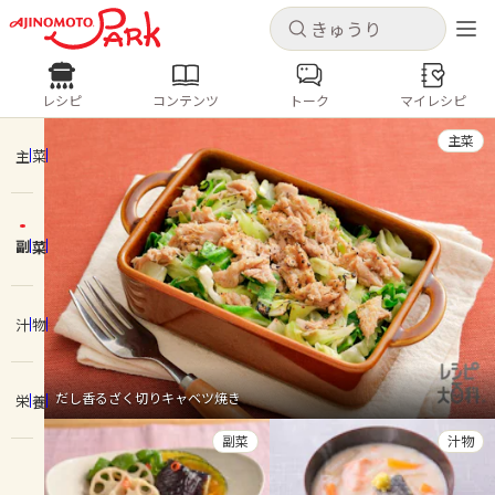
キャンセル
キャンセル
レシピ
コンテンツ
トーク
マイレシピ
レシピ
コンテンツ
ログインするとレシピを保存できます
主菜
ログイン
新規登録
主菜
人気の食材・レシピ
副菜
ホーム
きゅうり
なす
トマト
とうもろこし
ピーマン
みょうが
ゴーヤ
コンテンツ
汁物
レシピ
だし香るざく切りキャベツ焼き
栄養
トーク
副菜
汁物