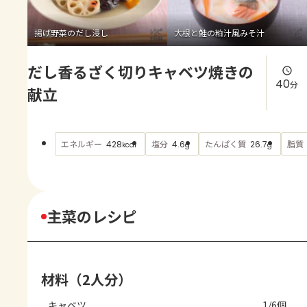
よくあるお問い合わせ
揚げ野菜のだし浸し
大根と鮭の粕汁風みそ汁
お買い物
だし香るざく切りキャベツ焼きの
AJINOMOTO PARK とは
40
分
献立
エネルギー
塩分
たんぱく質
脂質
428
4.6
26.7
kcal
g
g
主菜のレシピ
材料（2人分）
キャベツ
1/6個