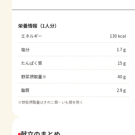
栄養情報（1人分）
エネルギー
130 kcal
塩分
1.7 g
たんぱく質
15 g
野菜摂取量※
40 g
脂質
2.9 g
※
野菜摂取量はきのこ類・いも類を除く
献立のまとめ