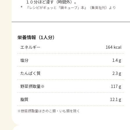
１０分ほど浸す（時間外）。
＊
『レシピがギュッと「鍋キューブ」本』（集英社刊）より
栄養情報（1人分）
エネルギー
164 kcal
塩分
1.4 g
たんぱく質
2.3 g
野菜摂取量※
117 g
脂質
12.1 g
※
野菜摂取量はきのこ類・いも類を除く