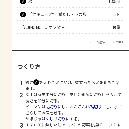
水
180ml
A
「鍋キューブ®」鶏だし・うま塩
1個
A
「AJINOMOTO サラダ油」
適量
レシピ提供：味の素KK
つくり方
1
鍋に
を入れて火にかけ、煮立ったら火を止めて冷
Ａ
ます。
2
なすはタテ半分に切り、皮目に斜めに切り目を入れて
長さを半分に切る。
ピーマンは
乱切り
にし、れんこんは
輪切り
にし、水に
さらして水気をきる。
かぼちゃは
くし形切り
にする。
3
１７０℃に熱した油で（２）の野菜を揚げ、（１）に