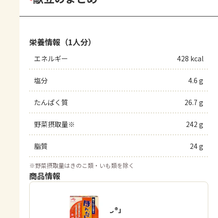
栄養情報（1人分）
エネルギー
428 kcal
塩分
4.6 g
たんぱく質
26.7 g
野菜摂取量※
242 g
脂質
24 g
※
野菜摂取量はきのこ類・いも類を除く
商品情報
「ほんだし®」