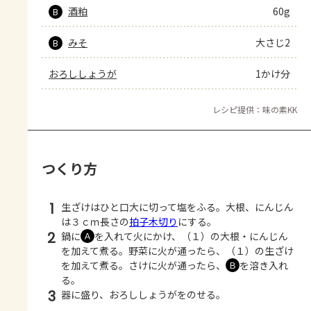
酒粕
60g
B
みそ
大さじ2
B
おろししょうが
1かけ分
レシピ提供：味の素KK
つくり方
1
生ざけはひと口大に切って塩をふる。大根、にんじん
は３ｃｍ長さの
拍子木切り
にする。
2
鍋に
を入れて火にかけ、（１）の大根・にんじん
Ａ
を加えて煮る。野菜に火が通ったら、（１）の生ざけ
を加えて煮る。さけに火が通ったら、
を溶き入れ
Ｂ
る。
3
器に盛り、おろししょうがをのせる。