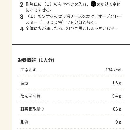
2
耐熱皿に（１）のキャベツを入れ、
をかけて全体
Ａ
になじませる。
3
（１）のツナをのせて粉チーズをかけ、オーブントー
スター（１０００Ｗ）で８分ほど焼く。
4
全体に火が通ったら、粗びき黒こしょうをかける。
栄養情報（1人分）
エネルギー
134 kcal
塩分
1.5 g
たんぱく質
9.4 g
野菜摂取量※
85 g
脂質
9 g