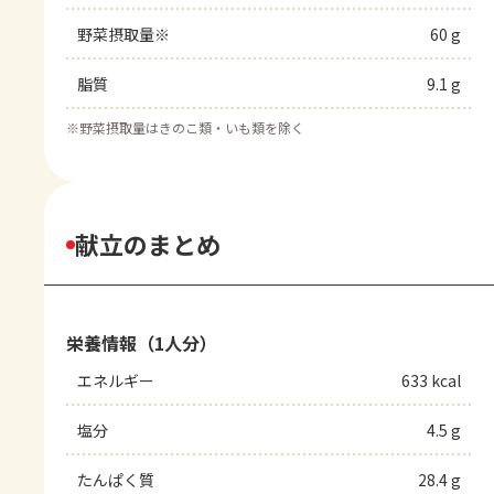
野菜摂取量※
60 g
脂質
9.1 g
※
野菜摂取量はきのこ類・いも類を除く
献立のまとめ
栄養情報（1人分）
エネルギー
633 kcal
塩分
4.5 g
たんぱく質
28.4 g