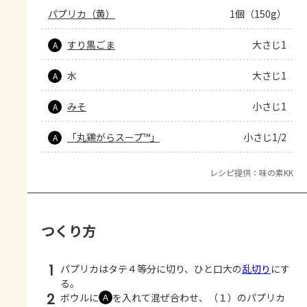
パプリカ（黄）
1個（150g）
すり黒ごま
大さじ1
A
水
大さじ1
A
みそ
小さじ1
A
「丸鶏がらスープ™」
小さじ1/2
A
レシピ提供：味の素KK
つくり方
1
パプリカはタテ４等分に切り、ひと口大の
乱切り
にす
る。
2
ボウルに
を入れて混ぜ合わせ、（１）のパプリカ
Ａ