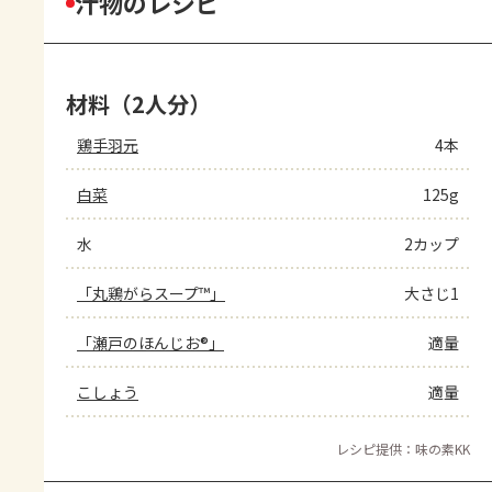
汁物のレシピ
材料（2人分）
鶏手羽元
4本
白菜
125g
水
2カップ
「丸鶏がらスープ™」
大さじ1
「瀬戸のほんじお®」
適量
こしょう
適量
レシピ提供：味の素KK