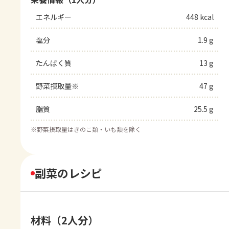
エネルギー
448 kcal
塩分
1.9 g
たんぱく質
13 g
野菜摂取量※
47 g
脂質
25.5 g
※
野菜摂取量はきのこ類・いも類を除く
副菜のレシピ
材料（2人分）