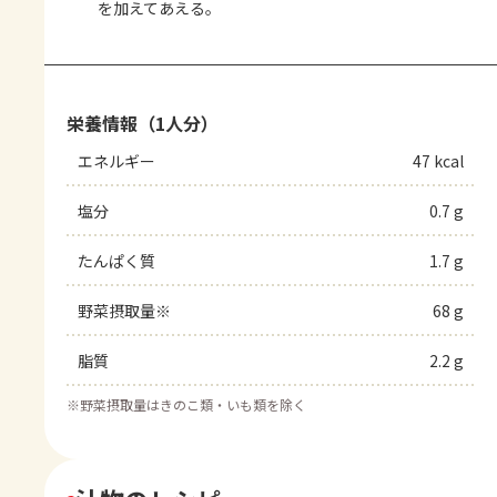
を加えてあえる。
栄養情報（1人分）
エネルギー
47 kcal
塩分
0.7 g
たんぱく質
1.7 g
野菜摂取量※
68 g
脂質
2.2 g
※
野菜摂取量はきのこ類・いも類を除く