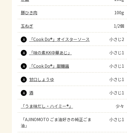
豚ひき肉
100g
玉ねぎ
1/2個
「Cook Do®」オイスターソース
小さじ2
A
「味の素KK中華あじ」
小さじ1
A
「Cook Do®」甜麺醤
小さじ1
A
甘口しょうゆ
小さじ1
A
酒
小さじ1
A
「うま味だし・ハイミー®」
少々
「AJINOMOTO ごま油好きの純正ごま
小さじ1
油」