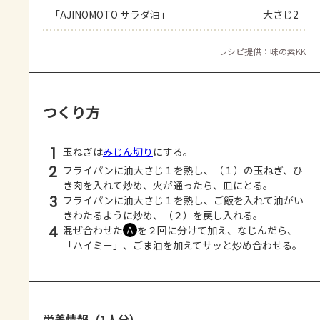
「AJINOMOTO サラダ油」
大さじ2
レシピ提供：味の素KK
つくり方
1
玉ねぎは
みじん切り
にする。
2
フライパンに油大さじ１を熱し、（１）の玉ねぎ、ひ
き肉を入れて炒め、火が通ったら、皿にとる。
3
フライパンに油大さじ１を熱し、ご飯を入れて油がい
きわたるように炒め、（２）を戻し入れる。
4
混ぜ合わせた
を２回に分けて加え、なじんだら、
Ａ
「ハイミー」、ごま油を加えてサッと炒め合わせる。
栄養情報（1人分）