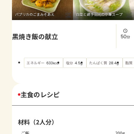
よくあるお問い合わせ
パプリカのごまみそあえ
白菜と鶏手羽元の中華スープ
お買い物
黒焼き飯の献立
AJINOMOTO PARK とは
50
分
エネルギー
塩分
たんぱく質
脂質
633
4.5
28.4
kcal
g
g
主食のレシピ
材料（2人分）
ご飯
200g