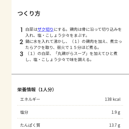
つくり方
1
白菜は
ザク切り
にする。鶏肉は骨に沿って切り込みを
入れ、塩・こしょう少々をまぶす。
2
鍋に水を入れて沸かし、（１）の鶏肉を加え、煮立っ
たらアクを取り、弱火で１５分ほど煮る。
3
（１）の白菜、「丸鶏がらスープ」を加えてひと煮
し、塩・こしょう少々で味を調える。
栄養情報（1人分）
エネルギー
138 kcal
塩分
1.9 g
たんぱく質
13.7 g