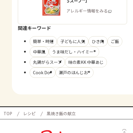
「丸鶏がらスープ™」
商品・アレルギー情報をみる
関連キーワード
簡単・時短
子どもに人気
ひき肉
ご飯
中華風
うま味だし・ハイミー®
丸鶏がらスープ
味の素KK 中華あじ
Cook Do®
瀬戸のほんじお®
TOP
レシピ
黒焼き飯の献立