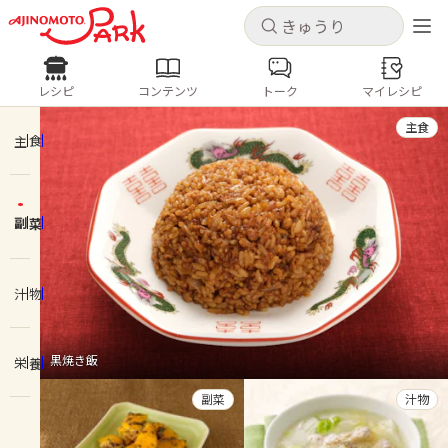
キャンセル
キャンセル
レシピ
コンテンツ
トーク
マイレシピ
レシピ
コンテンツ
ログインするとレシピを保存できます
主食
ログイン
新規登録
主食
人気の食材・レシピ
副菜
ホーム
きゅうり
なす
トマト
とうもろこし
ピーマン
みょうが
ゴーヤ
コンテンツ
汁物
レシピ
黒焼き飯
栄養
トーク
副菜
汁物